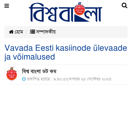
হোম
সম্পাদকীয়
Vavada Eesti kasiinode ülevaade
ja võimalused
বিশ্ব বাংলা ডট কম
প্রকাশিত হয়েছে : ৯:৪০:৫৬,অপরাহ্ন ২৫ সেপ্টেম্বর ২০২৩