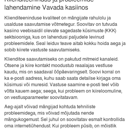
lahendamine Vavada kasiinos
Klienditeeninduse kvaliteet on mängijate rahulolu ja
usalduse saavutamise võtmetegur. Soovitav on tutvuda
kasiino veebisaidil olevate sagedaste küsimuste (KKK)
sektsiooniga, kus on lahendusi paljudele levinud
probleemidele. Seal leiduv teave aitab kokku hoida aega ja
sobib kiirete vastuste saavutamiseks.
Klienditoe saavutamiseks on pakutud mitmeid kanaleid.
Otsene ja kiire kontakt moodustub reaalajas vestluse
kaudu, mis on saadaval ööpäevaringselt. Soovi korral on
ka e-posti aadress, kuhu saab saata detailse kirjaga oma
küsimusi või muresid. Vastuse saamine e-posti teel võib
võtta kauem aega; seega, kui probleem on kiireloomuline,
on vestlusparameeter soovitatavam.
Aeg-ajalt võivad mängijad kohtuda tehniliste
probleemidega, mis võivad mõjutada nende
mängukogemust. Sel juhul on soovitatav esmalt kontrollida
oma internetiühendust. Kui probleem püsib, on mõistlik