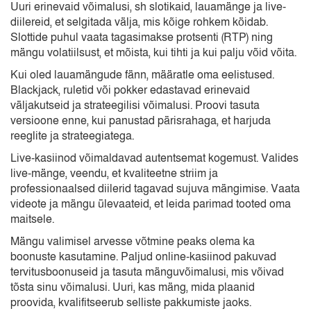
Uuri erinevaid võimalusi, sh slotikaid, lauamänge ja live-
diilereid, et selgitada välja, mis kõige rohkem köidab.
Slottide puhul vaata tagasimakse protsenti (RTP) ning
mängu volatiilsust, et mõista, kui tihti ja kui palju võid võita.
Kui oled lauamängude fänn, määratle oma eelistused.
Blackjack, ruletid või pokker edastavad erinevaid
väljakutseid ja strateegilisi võimalusi. Proovi tasuta
versioone enne, kui panustad pärisrahaga, et harjuda
reeglite ja strateegiatega.
Live-kasiinod võimaldavad autentsemat kogemust. Valides
live-mänge, veendu, et kvaliteetne striim ja
professionaalsed diilerid tagavad sujuva mängimise. Vaata
videote ja mängu ülevaateid, et leida parimad tooted oma
maitsele.
Mängu valimisel arvesse võtmine peaks olema ka
boonuste kasutamine. Paljud online-kasiinod pakuvad
tervitusboonuseid ja tasuta mänguvõimalusi, mis võivad
tõsta sinu võimalusi. Uuri, kas mäng, mida plaanid
proovida, kvalifitseerub selliste pakkumiste jaoks.