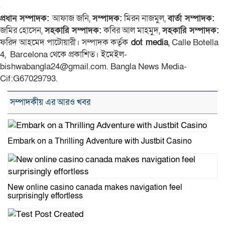
প্রধান সম্পাদক:
আফাজ জনি,
সম্পাদক:
মিরন নাজমুল,
বার্তা সম্পাদক:
জমির হোসেন,
সহকারি সম্পাদক:
কবির আল মাহমুদ,
সহকারি সম্পাদক:
ফরিদ আহমেদ পাটোয়ারী। সম্পাদক কর্তৃক
dot media
, Calle Botella
4, Barcelona থেকে প্রকাশিত। ইমেইল-
bishwabangla24@gmail.com. Bangla News Media-
Cif:G67029793.
সম্পাদকীয় এর আরও খবর
Embark on a Thrilling Adventure with Justbit Casino
New online casino canada makes navigation feel
surprisingly effortless