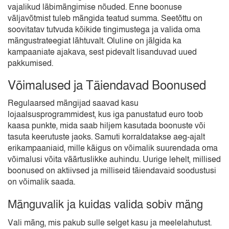
vajalikud läbimängimise nõuded. Enne boonuse
väljavõtmist tuleb mängida teatud summa. Seetõttu on
soovitatav tutvuda kõikide tingimustega ja valida oma
mängustrateegiat lähtuvalt. Oluline on jälgida ka
kampaaniate ajakava, sest pidevalt lisanduvad uued
pakkumised.
Võimalused ja Täiendavad Boonused
Regulaarsed mängijad saavad kasu
lojaalsusprogrammidest, kus iga panustatud euro toob
kaasa punkte, mida saab hiljem kasutada boonuste või
tasuta keerutuste jaoks. Samuti korraldatakse aeg-ajalt
erikampaaniaid, mille käigus on võimalik suurendada oma
võimalusi võita väärtuslikke auhindu. Uurige lehelt, millised
boonused on aktiivsed ja milliseid täiendavaid soodustusi
on võimalik saada.
Mänguvalik ja kuidas valida sobiv mäng
Vali mäng, mis pakub sulle selget kasu ja meelelahutust.