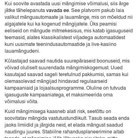
Kui soovite avastada uusi mängimise võimalusi, siis ärge
jätke tähelepanuta
vavada ee
. See platvorm pakub laia
valikut mänguautomaate ja lauamänge, mis on mõeldud nii
algajatele kui ka kogenud mängijatele. Üks peamisi
eeliseid on mängude mitmekesisus, mis katab igasuguseid
teemasid, alates klassikalistest viljadega automaatidest
kuni uusimate teenindusautomaatide ja live-kasiino
lauamängudeni.
Külastajad saavad nautida suurepäraseid boonuseid, mis
võivad oluliselt suurendada mängimiskogemust. Uued
kasutajad saavad sageli teretulnud pakkumisi, samas kui
olemasolevad mängijad hindavad regulaarseid
kampaaniaid ja lojaalsusprogramme. Oluline on tutvuda
igasuguste kampaaniatega, et maksimeerida oma
võimalusi võita.
Kuid mängimisega kaasneb alati risk, seetõttu on
soovitatav mängida vastutustundlikult. Tasub seada enda
jaoks limiidid ja järgida neid, et elada mängust saadud
naudingu juures. Stabiilne rahandusplaneerimine aitab