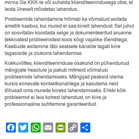
minna üle KKK-le või suhelda klienditeenindusega otse, et
leida üheselt mõistetav lahendus.
Probleemide lahendamine hõlmab ka võimalust esitada
ametlik kaebus, kui mured ei saa kiirelt lahendust. Sel juhul
on soovitatav koostada selge ja dokumenteeritud aruanne
tekkivatest probleemidest koos kõigi vajalike tõenditega.
Kaebuste esitamine läbi sealsete kanalite tagab kiire
tagasiside ja olukorra lahendamise.
Kokkuvõttes, klienditeeninduse osakond on pühendunud
mängijate heaolule ja pakub mitmeid võimalusi
probleemide lahendamiseks. Mängijad peaksid olema
kursis erinevate kontaktkanalitega ja kasutama neid
tõhusalt oma murede kiireks lahendamiseks. Ehkki kõik
probleemid ei leia kohest lahendust, on kiire ja
professionaalne suhtlemine garanteeritud.
Facebook
Twitter
WhatsApp
Email
PrintFriendly
Copy
Share
Link