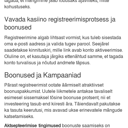
tagada, et mängimine jääb lõbusaks ajaviiteks, mitte
kohustuseks.
Vavada kasiino registreerimisprotsess ja
boonused
Registreerimine algab lihtsast vormist, kus tuleb sisestada
oma e-posti aadress ja valida tugev parool. Seejärel
saadetakse kinnituskiri, mille link avab konto aktiveerimise.
Oluline on, et kasutaja järgiks ettenähtud samme, et tagada
konto turvalisus ja nõutud andmete täpsus.
Boonused ja Kampaaniad
Pärast registreerimist ootate äärmiselt atraktiivset
boonuspakkumist. Uutele liikmetele antakse tavaliselt
esimesel sissemaksel tõsine boonuse protsent, nii et
investeering tasub end kiiresti ära. Täiendavalt pakutakse
ka tasuta keerutusi, mis avavad ukse erinevatele mängude
katsetamiseks.
Aktsepteerimise tingimused
boonuste saamiseks on