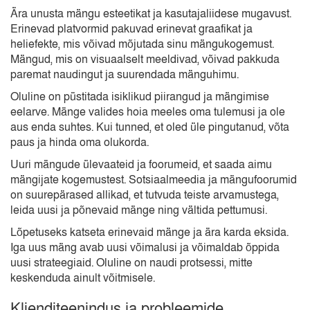
Ära unusta mängu esteetikat ja kasutajaliidese mugavust.
Erinevad platvormid pakuvad erinevat graafikat ja
heliefekte, mis võivad mõjutada sinu mängukogemust.
Mängud, mis on visuaalselt meeldivad, võivad pakkuda
paremat naudingut ja suurendada mänguhimu.
Oluline on püstitada isiklikud piirangud ja mängimise
eelarve. Mänge valides hoia meeles oma tulemusi ja ole
aus enda suhtes. Kui tunned, et oled üle pingutanud, võta
paus ja hinda oma olukorda.
Uuri mängude ülevaateid ja foorumeid, et saada aimu
mängijate kogemustest. Sotsiaalmeedia ja mängufoorumid
on suurepärased allikad, et tutvuda teiste arvamustega,
leida uusi ja põnevaid mänge ning vältida pettumusi.
Lõpetuseks katseta erinevaid mänge ja ära karda eksida.
Iga uus mäng avab uusi võimalusi ja võimaldab õppida
uusi strateegiaid. Oluline on naudi protsessi, mitte
keskenduda ainult võitmisele.
Klienditeenindus ja probleemide