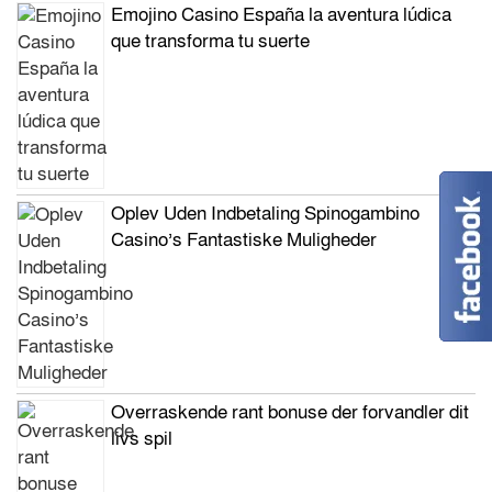
Emojino Casino España la aventura lúdica
que transforma tu suerte
Oplev Uden Indbetaling Spinogambino
Casino’s Fantastiske Muligheder
Overraskende rant bonuse der forvandler dit
livs spil