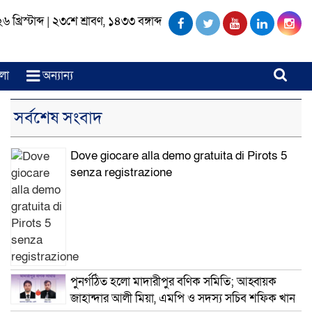
খ্রিস্টাব্দ
|
২৩শে শ্রাবণ, ১৪৩৩ বঙ্গাব্দ
লা
অন্যান্য
সর্বশেষ সংবাদ
Dove giocare alla demo gratuita di Pirots 5
senza registrazione
পুনর্গঠিত হলো মাদারীপুর বণিক সমিতি; আহ্বায়ক
জাহান্দার আলী মিয়া, এমপি ও সদস্য সচিব শফিক খান