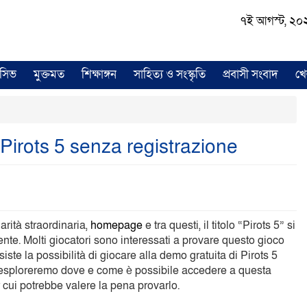
৭ই আগস্ট, ২০২৬ 
লুসিভ
মুক্তমত
শিক্ষাঙ্গন
সাহিত্য ও সংস্কৃতি
প্রবাসী সংবাদ
খে
 Pirots 5 senza registrazione
rità straordinaria,
homepage
e tra questi, il titolo “Pirots 5” si
ente. Molti giocatori sono interessati a provare questo gioco
ste la possibilità di giocare alla demo gratuita di Pirots 5
t, esploreremo dove e come è possibile accedere a questa
r cui potrebbe valere la pena provarlo.