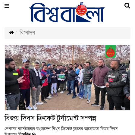
বিনোদন
বিজয় দিবস ক্রিকেট টুর্নামেন্ট সম্পন্ন
স্পেনের বার্সেলোনায় বাংলাদেশ কিংস ক্রিকেট ক্লাবের আয়োজনে বিজয় দিবস
উপলক্ষে
বিস্তারিত