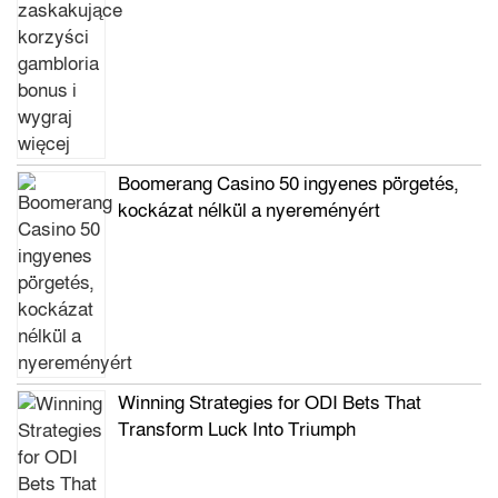
Boomerang Casino 50 ingyenes pörgetés,
kockázat nélkül a nyereményért
Winning Strategies for ODI Bets That
Transform Luck Into Triumph