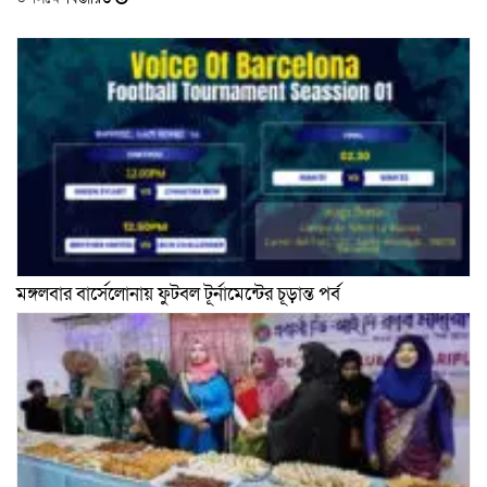
মঙ্গলবার বার্সেলোনায় ফুটবল টূর্নামেন্টের চূড়ান্ত পর্ব