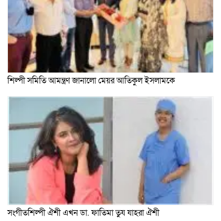
শিল্পী সমিতি আমন্ত্রণ জানালো মেয়র আতিকুল ইসলামকে
সংগীতশিল্পী ঐশী এখন ডা. ফাতিমা তুয যাহরা ঐশী