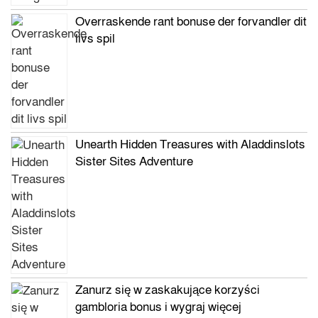
Overraskende rant bonuse der forvandler dit
livs spil
Unearth Hidden Treasures with Aladdinslots
Sister Sites Adventure
Zanurz się w zaskakujące korzyści
gambloria bonus i wygraj więcej