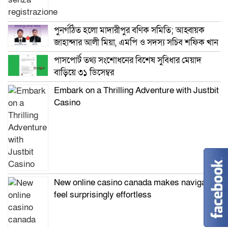
পুনর্গঠিত হলো মাদারীপুর বণিক সমিতি; আহ্বায়ক
জাহান্দার আলী মিয়া, এমপি ও সদস্য সচিব শফিক খান
পাসপোর্ট তথ্য সংশোধনের বিশেষ সুবিধার মেয়াদ
বাড়িয়ে ৩১ ডিসেম্বর
Embark on a Thrilling Adventure with Justbit
Casino
New online casino canada makes navigation
feel surprisingly effortless