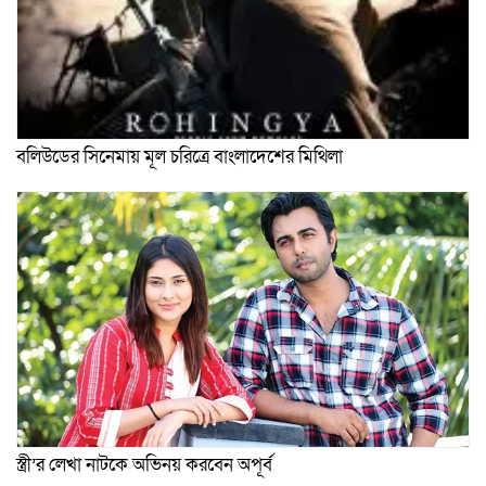
বলিউডের সিনেমায় মূল চরিত্রে বাংলাদেশের মিথিলা
স্ত্রী’র লেখা নাটকে অভিনয় করবেন অপূর্ব