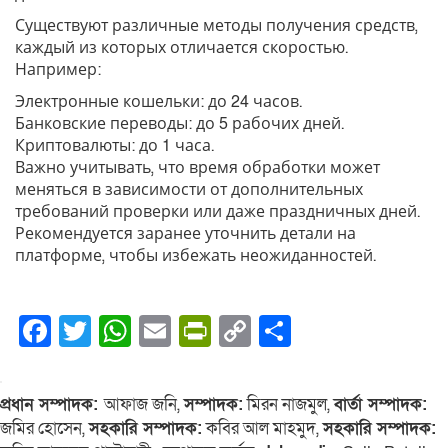
Существуют различные методы получения средств,
каждый из которых отличается скоростью.
Например:
Электронные кошельки: до 24 часов.
Банковские переводы: до 5 рабочих дней.
Криптовалюты: до 1 часа.
Важно учитывать, что время обработки может
меняться в зависимости от дополнительных
требований проверки или даже праздничных дней.
Рекомендуется заранее уточнить детали на
платформе, чтобы избежать неожиданностей.
Facebook
Twitter
WhatsApp
Email
PrintFriendly
Copy
Share
Link
প্রধান সম্পাদক:
আফাজ জনি,
সম্পাদক:
মিরন নাজমুল,
বার্তা সম্পাদক:
জমির হোসেন,
সহকারি সম্পাদক:
কবির আল মাহমুদ,
সহকারি সম্পাদক: