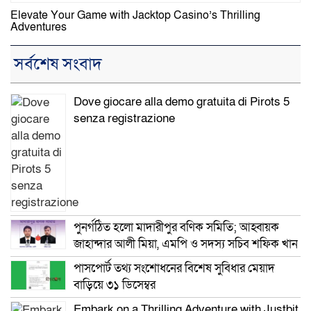
Elevate Your Game with Jacktop Casino’s Thrilling
Adventures
সর্বশেষ সংবাদ
Dove giocare alla demo gratuita di Pirots 5
senza registrazione
পুনর্গঠিত হলো মাদারীপুর বণিক সমিতি; আহ্বায়ক
জাহান্দার আলী মিয়া, এমপি ও সদস্য সচিব শফিক খান
পাসপোর্ট তথ্য সংশোধনের বিশেষ সুবিধার মেয়াদ
বাড়িয়ে ৩১ ডিসেম্বর
Embark on a Thrilling Adventure with Justbit