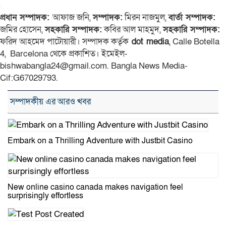
প্রধান সম্পাদক:
আফাজ জনি,
সম্পাদক:
মিরন নাজমুল,
বার্তা সম্পাদক:
জমির হোসেন,
সহকারি সম্পাদক:
কবির আল মাহমুদ,
সহকারি সম্পাদক:
ফরিদ আহমেদ পাটোয়ারী। সম্পাদক কর্তৃক
dot media
, Calle Botella
4, Barcelona থেকে প্রকাশিত। ইমেইল-
bishwabangla24@gmail.com. Bangla News Media-
Cif:G67029793.
সম্পাদকীয় এর আরও খবর
Embark on a Thrilling Adventure with Justbit Casino
New online casino canada makes navigation feel
surprisingly effortless