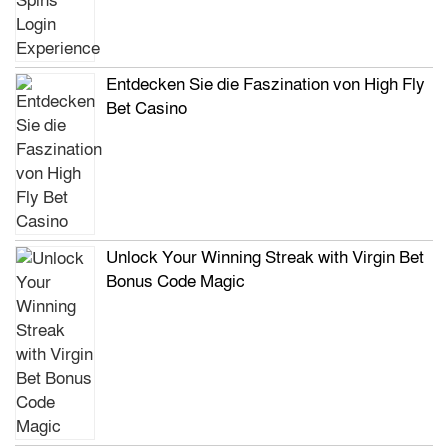
Entdecken Sie die Faszination von High Fly
Bet Casino
Unlock Your Winning Streak with Virgin Bet
Bonus Code Magic