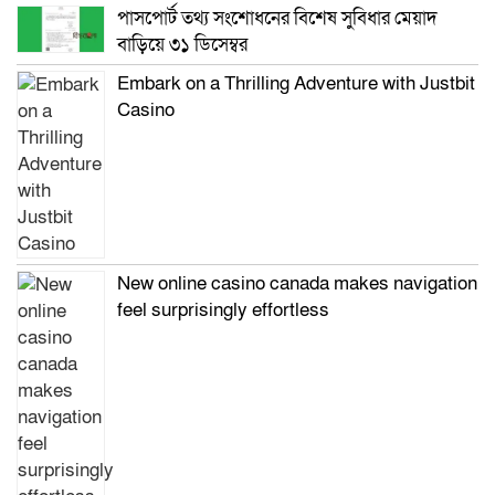
পাসপোর্ট তথ্য সংশোধনের বিশেষ সুবিধার মেয়াদ
বাড়িয়ে ৩১ ডিসেম্বর
Embark on a Thrilling Adventure with Justbit
Casino
New online casino canada makes navigation
feel surprisingly effortless