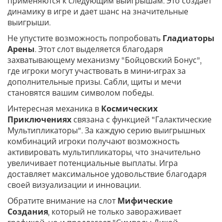
применяются к следующим выигрышам. Это создаёт
динамику в игре и дает шанс на значительные
выигрыши.
Не упустите возможность попробовать
Гладиаторы
Арены
. Этот слот выделяется благодаря
захватывающему механизму “Бойцовский Бонус”,
где игроки могут участвовать в мини-играх за
дополнительные призы. Сабли, щиты и мечи
становятся вашим символом победы.
Интересная механика в
Космических
Приключениях
связана с функцией “Галактические
Мультипликаторы”. За каждую серию выигрышных
комбинаций игроки получают возможность
активировать мультипликаторы, что значительно
увеличивает потенциальные выплаты. Игра
доставляет максимальное удовольствие благодаря
своей визуализации и инновации.
Обратите внимание на слот
Мифические
Создания
, который не только завораживает