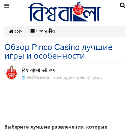
হোম
সম্পাদকীয়
Обзор Pinco Casino лучшие
игры и особенности
বিশ্ব বাংলা ডট কম
প্রকাশিত হয়েছে : ৮:৩৩:১৫,অপরাহ্ন ৩০ জুন ২০২৪
Выберите лучшие развлечения, которые