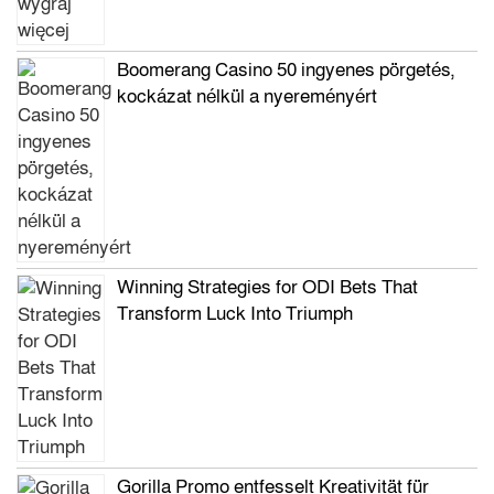
Boomerang Casino 50 ingyenes pörgetés,
kockázat nélkül a nyereményért
Winning Strategies for ODI Bets That
Transform Luck Into Triumph
Gorilla Promo entfesselt Kreativität für