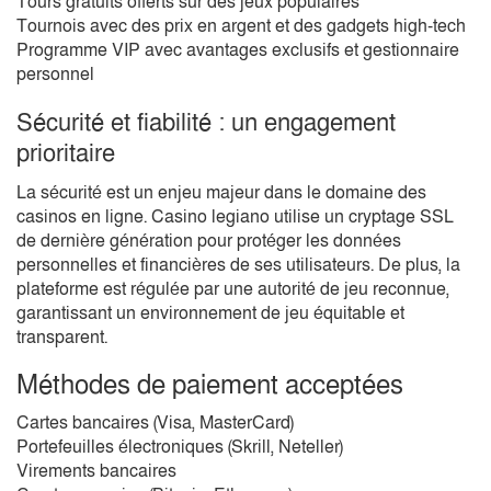
Tours gratuits offerts sur des jeux populaires
Tournois avec des prix en argent et des gadgets high-tech
Programme VIP avec avantages exclusifs et gestionnaire
personnel
Sécurité et fiabilité : un engagement
prioritaire
La sécurité est un enjeu majeur dans le domaine des
casinos en ligne. Casino legiano utilise un cryptage SSL
de dernière génération pour protéger les données
personnelles et financières de ses utilisateurs. De plus, la
plateforme est régulée par une autorité de jeu reconnue,
garantissant un environnement de jeu équitable et
transparent.
Méthodes de paiement acceptées
Cartes bancaires (Visa, MasterCard)
Portefeuilles électroniques (Skrill, Neteller)
Virements bancaires