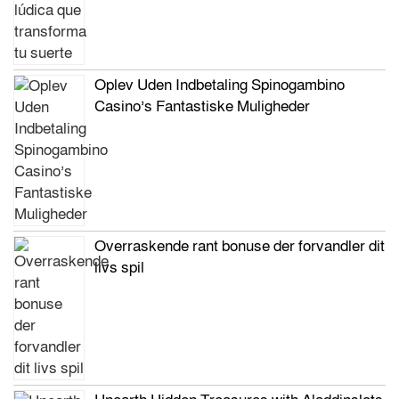
Oplev Uden Indbetaling Spinogambino
Casino’s Fantastiske Muligheder
Overraskende rant bonuse der forvandler dit
livs spil