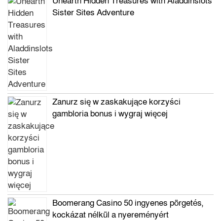
Unearth Hidden Treasures with Aladdinslots
Sister Sites Adventure
Zanurz się w zaskakujące korzyści
gambloria bonus i wygraj więcej
Boomerang Casino 50 ingyenes pörgetés,
kockázat nélkül a nyereményért