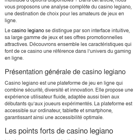
multitude d’options disponibles ? Dans cet article, nous
vous proposons une analyse complète du casino legiano,
une destination de choix pour les amateurs de jeux en
ligne.
Le
casino legiano
se distingue par son interface intuitive,
sa large gamme de jeux et ses offres promotionnelles
attractives. Découvrons ensemble les caractéristiques qui
font de ce casino une référence dans l’univers du gaming
en ligne.
Présentation générale de casino legiano
Casino legiano est une plateforme de jeu en ligne qui
combine sécurité, diversité et innovation. Elle propose une
expérience utilisateur fluide, adaptée aussi bien aux
débutants qu’aux joueurs expérimentés. La plateforme est
accessible sur ordinateur, tablette et smartphone,
garantissant ainsi une accessibilité optimale.
Les points forts de casino legiano