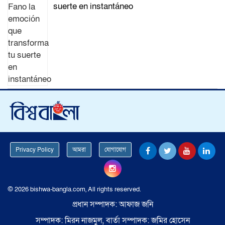
suerte en instantáneo
Privacy Policy
আমরা
যোগাযোগ
© 2026 bishwa-bangla.com, All rights reserved.
প্রধান সম্পাদক: আফাজ জনি
সম্পাদক: মিরন নাজমুল, বার্তা সম্পাদক: জমির হোসেন