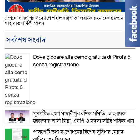
স্পেনে বিএনপির উদ্যোগে শহীদ রাষ্ট্রপতি জিয়াউর রহমানের ৪৫তম
শাহাদাতবার্ষিকী পালন
সর্বশেষ সংবাদ
Dove giocare alla demo gratuita di Pirots 5
senza registrazione
পুনর্গঠিত হলো মাদারীপুর বণিক সমিতি; আহ্বায়ক
জাহান্দার আলী মিয়া, এমপি ও সদস্য সচিব শফিক খান
পাসপোর্ট তথ্য সংশোধনের বিশেষ সুবিধার মেয়াদ
বাড়িয়ে ৩১ ডিসেম্বর