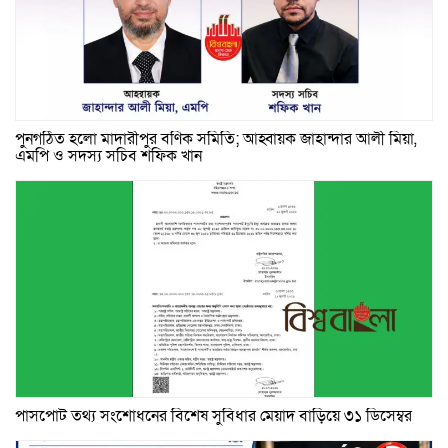
পুনর্গঠিত হলো মাদারীপুর বণিক সমিতি; আহ্বায়ক জাহান্দার আলী মিয়া,
এমপি ও সদস্য সচিব শফিক খান
পাসপোর্ট তথ্য সংশোধনের বিশেষ সুবিধার মেয়াদ বাড়িয়ে ৩১ ডিসেম্বর