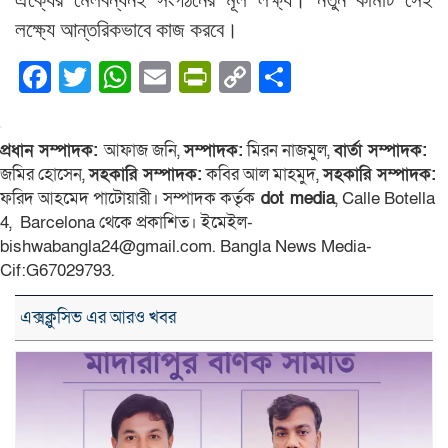
লক্ষ্যে আন্তরিকভাবে কাজ করবে।
Facebook
Twitter
WhatsApp
Email
PrintFriendly
Copy
Share
Link
প্রধান সম্পাদক:
আফাজ জনি,
সম্পাদক:
মিরন নাজমুল,
বার্তা সম্পাদক:
জমির হোসেন,
সহকারি সম্পাদক:
কবির আল মাহমুদ,
সহকারি সম্পাদক:
ফরিদ আহমেদ পাটোয়ারী। সম্পাদক কর্তৃক
dot media
, Calle Botella
4, Barcelona থেকে প্রকাশিত। ইমেইল-
bishwabangla24@gmail.com. Bangla News Media-
Cif:G67029793.
এক্সক্লুসিভ এর আরও খবর