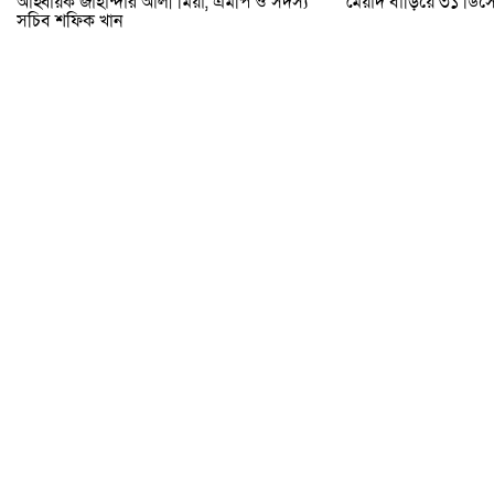
আহ্বায়ক জাহান্দার আলী মিয়া, এমপি ও সদস্য
মেয়াদ বাড়িয়ে ৩১ ডিসেম
সচিব শফিক খান