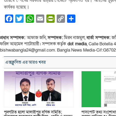
তারিখে স্পেনের সরকারি রাষ্ট্রীয় গেজেটে প্রকাশিত হয়। আইনের চূড়া
কার্যকর হয়েছে।
Facebook
Twitter
WhatsApp
Email
PrintFriendly
Copy
Share
Link
প্রধান সম্পাদক:
আফাজ জনি,
সম্পাদক:
মিরন নাজমুল,
বার্তা সম্পাদক:
জম
ফরিদ আহমেদ পাটোয়ারী। সম্পাদক কর্তৃক
dot media
, Calle Botella
bishwabangla24@gmail.com. Bangla News Media-Cif:G6702
এক্সক্লুসিভ এর আরও খবর
পুনর্গঠিত হলো মাদারীপুর বণিক সমিতি;
পাসপোর্ট তথ্য সংশোধন