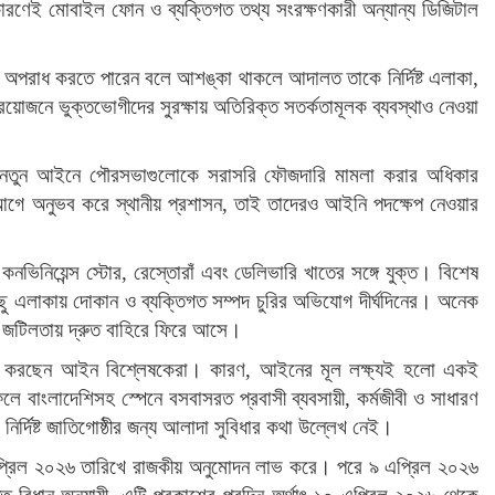
কারণেই মোবাইল ফোন ও ব্যক্তিগত তথ্য সংরক্ষণকারী অন্যান্য ডিজিটাল
় অপরাধ করতে পারেন বলে আশঙ্কা থাকলে আদালত তাকে নির্দিষ্ট এলাকা,
রয়োজনে ভুক্তভোগীদের সুরক্ষায় অতিরিক্ত সতর্কতামূলক ব্যবস্থাও নেওয়া
ড়াতে নতুন আইনে পৌরসভাগুলোকে সরাসরি ফৌজদারি মামলা করার অধিকার
 আগে অনুভব করে স্থানীয় প্রশাসন, তাই তাদেরও আইনি পদক্ষেপ নেওয়ার
ভিনিয়েন্স স্টোর, রেস্তোরাঁ এবং ডেলিভারি খাতের সঙ্গে যুক্ত। বিশেষ
িছু এলাকায় দোকান ও ব্যক্তিগত সম্পদ চুরির অভিযোগ দীর্ঘদিনের। অনেক
র জটিলতায় দ্রুত বাহিরে ফিরে আসে।
নে করছেন আইন বিশ্লেষকেরা। কারণ, আইনের মূল লক্ষ্যই হলো একই
লে বাংলাদেশিসহ স্পেনে বসবাসরত প্রবাসী ব্যবসায়ী, কর্মজীবী ও সাধারণ
র্দিষ্ট জাতিগোষ্ঠীর জন্য আলাদা সুবিধার কথা উল্লেখ নেই।
এপ্রিল ২০২৬ তারিখে রাজকীয় অনুমোদন লাভ করে। পরে ৯ এপ্রিল ২০২৬