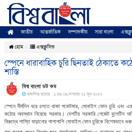
জাতীয়
আন্তর্জাতিক
সম্পাদকীয়
সারা বাংলা
এক্সক্
হোম
এক্সক্লুসিভ
স্পেনে ধারাবাহিক চুরি ছিনতাই ঠেকাতে 
শাস্তি
বিশ্ব বাংলা ডট কম
প্রকাশিত হয়েছে : ১:৩৯:০৯,অপরাহ্ন ২১ জুন ২০২৬
স্পেনে দীর্ঘদিন ধরে চলতে থাকা পকেটমার, মোবাইল ফোন চুরি এবং একই
কঠোর অবস্থান নিয়েছে সরকার। দেশটির সরকারি গেজেট বুলেটিন অফি
বিরুদ্ধে শাস্তি বাড়ানোর পাশাপাশি মোবাইল ফোন চুরিকে বিশেষভাবে গুর