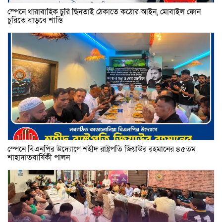
স্পেনে ধারাবাহিক চুরি ছিনতাই ঠেকাতে কঠোর আইন, মোবাইল ফোন
চুরিতে বাড়বে শাস্তি
স্পেনে বিএনপির উদ্যোগে শহীদ রাষ্ট্রপতি জিয়াউর রহমানের ৪৫তম
শাহাদাতবার্ষিকী পালন