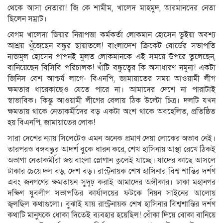
থেকে আসা নেতারা! জি কে শামীম, খালেদ মাহমুদ, আরমানদের নেতা
ছিলেন সম্রাট।
বেগম খালেদা জিয়ার নিরাপত্তা কর্মকর্তা লোকমান হোসেন ভুইয়া অবশ্য
আশ্রয় খুঁজেছেন বন্ধুর ছায়াতলে! বাংলাদেশ ক্রিকেট বোর্ডের সভাপতি
নাজমুল হোসেন পাপনই মুলত লোকমানকে এই সময়ে উপরে তুলেছেন,
বানিয়েছেন বিসিবি পরিচালক! খাঁটি বন্ধুত্বের কি অসাধারণ নমুনা! একটা
জিনিস বেশ আশ্চর্য লাগে- বিএনপি, জামায়াতের সময় আওয়ামী লীগ
ক্ষমতার ধারেকাছেও যেতে পারে না। আমাদের দেশে না পারাটাই
স্বাভাবিক। কিন্তু আওয়ামী লীগের বেলায় ঠিক উল্টো চিত্র। দলটি যখন
ক্ষমতায় থাকে নেতাকর্মীদের বড় একটা অংশ থাকে অবহেলিত, প্রতিষ্ঠিত
হয় বিএনপি, জামায়াতের লোক!
সারা দেশের ন্যায় সিলেটেও এমন অনেক প্রমাণ দেয়া লোকের অভাব নেই।
তারপরও বঙ্গবন্ধুর আদর্শ বুকে ধারন করে, শেখ হাসিনায় আস্থা রেখে ঠিকই
অভাগা নেতাকর্মীরা জয় বাংলা স্লোগান তুলেই যাচ্ছে। যাদের কাছে আসলে
টাকার চেয়ে দল বড়, দেশ বড়। রাস্ট্রনায়ক শেখ হাসিনার বিশ্ব শান্তির দর্শণ
এবং জনগণের ক্ষমতায়ন সুদৃঢ় করাই আমাদের অঙ্গীকার। ঢাকা মহানগর
দক্ষিণ যুবলীগ সভাপতির কার্যালয়ের ফটকে নিয়ন সাইনের আলোয়
জ্বলছিল কথাগুলো। বুঝাই যায় রাস্ট্রনায়ক শেখ হাসিনার বিশ্বশান্তির দর্শণ
কথাটি মানুষকে ধোকা দিতেই ব্যবহার হয়েছিল! ধোঁকা দিয়ে বোকা বানিয়ে