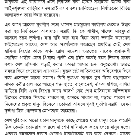
মানুষকে এই কার্যালয়ে এনে নির্যাতন করা হতো! সম্রাটকে আটক করা
আইনশৃঙ্খলা বাহিনীর সদস্যরাই এসব তথ্য জানিয়েছেন। নির্যাতনের বিভিন্ন
আলামতও তারা উদ্বার করেছেন।
এর আগে আরেক যুবলীগ নেতা খালেদ মাহমুদের কার্যালয় থেকেও উদ্বার
করা হয় নির্যাতনের আলামত। সম্রাট, জি কে শামীম, খালেদ মাহমুদরা
আসলে চরম দুর্ভাগা। যার ছবি আর নাম নিয়ে তারা ভন্ডামি করেছেন,
গুছিয়েছেন আখের, দেশ আর সংগঠনকে করেছেন প্রশ্নবিদ্ধ সেই শেখ
হাসিনা বিশ্বের কাছে এখন রোল মডেল। ভারতের সাবেক প্রধানমন্ত্রী
সোনিয়া গান্ধীর মেয়ে প্রিয়াঙ্কা গান্ধী তো টুইট করেই বলে দিলেন মনের
কথা- শেখ হাসিনার লড়াই করার ক্ষমতা আমার জন্য অনুপ্রেরণা। ভারত
সফরে গিয়ে পেয়েছেন এ্যাওয়ার্ড। যুক্তরাস্ট্রে জাতিসংঘের অধিবেশনে গিয়ে
বয়ে এনেছেন আরো সম্মান। যিনি দুঃখের সাগরে ডুব দিয়ে বাংলাদেশ
নামক তরীর হাল ধরে আছেন শক্ত হাতে, বাংলাদেশ, দক্ষিণ এশিয়া, এশিয়া
ছাড়িয়ে যিনি এখন বিশ্বের কাছে আদর্শ সেই শেখ হাসিনাকে অভিভাবক
হিসেবে পেয়েও শিখতে পারলে না, জানতে পারলে না, গড়তে পারলে না
নিজেদের প্রকৃত মানুষ হিসেবে। তোমরা আসলে খুবই দুর্ভাগা সম্রাট। যেমন
দুর্ভাগা ছিল খোন্দকার মোশতাক, তাহেররা।
শেখ মুজিবের মতো মহান মানুষকে কাছে পেয়েও যারা মানুষ হতে পারেনি
ঠিক তেমনি তোমরাও পারলে না শেখ হাসিনাকে কাছে পেয়ে মানুষ হতে।
এতবড় বটবৃক্ষের ছায়ায় থেকেও টাকাটাকেই বড় করে দেখলে। মায়ের