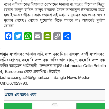
মতো অভিভাবকের বিশালতা তোমাদের টানলো না, গড়তে দিলো না জিল্লুর
রহমান, আব্দুল হামিদ, আব্দুর রাজ্জাক, সৈয়দ আশরাফুল ইসলামদের মতো
স্বচ্ছ ইমেজের জীবন। অথচ তোমরা এই মহান মানুষদের কাছ থেকে দেখার
সুযোগ পেয়েছ। পেয়েও সুযোগটা নিতে পারলে না। আসলেই দুর্ভাগা
তোমরা
Facebook
Twitter
WhatsApp
Email
PrintFriendly
Copy
Share
Link
প্রধান সম্পাদক:
আফাজ জনি,
সম্পাদক:
মিরন নাজমুল,
বার্তা সম্পাদক:
জমির হোসেন,
সহকারি সম্পাদক:
কবির আল মাহমুদ,
সহকারি সম্পাদক:
ফরিদ আহমেদ পাটোয়ারী। সম্পাদক কর্তৃক
dot media
, Calle Botella
4, Barcelona থেকে প্রকাশিত। ইমেইল-
bishwabangla24@gmail.com. Bangla News Media-
Cif:G67029793.
প্রচ্ছদ এর আরও খবর