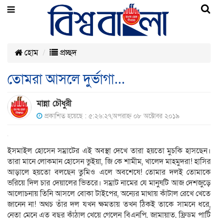
হোম
প্রচ্ছদ
তোমরা আসলে দুর্ভাগা…
মান্না চৌধুরী
প্রকাশিত হয়েছে : ৫:২৬:২৭,অপরাহ্ন ০৮ অক্টোবর ২০১৯
ইসমাইল হোসেন সম্রাটের এই অবস্থা দেখে তারা হয়তো মুচকি হাসছেন।
তারা মানে লোকমান হোসেন ভুইয়া, জি কে শামীম, খালেদ মাহমুদরা! হাসির
আড়ালে হয়তো বলছেন তুমিও এলে অবশেষে! তোমার দলই তোমাকে
ভরিয়ে দিল চার দেয়ালের ভিতরে। সম্রাট নামের যে মানুষটি আজ দেশজুড়ে
আলোচনায় তিনি আসলে বোকা টাইপের, অন্যের মাথায় কাঁটাল রেখে খেতে
জানেন না! অথচ তাঁর দল যখন ক্ষমতায় তখন ঠিকই তাকে সামনে ধরে,
নেতা মেনে এত বছর কাঁঠাল খেয়ে গেলেন বিএনপি, জামায়াত, ফ্রিডম পার্টি