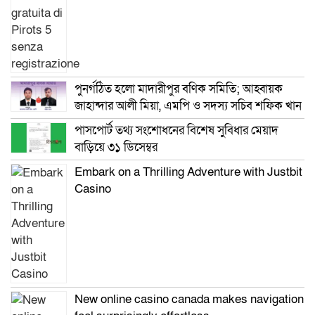
পুনর্গঠিত হলো মাদারীপুর বণিক সমিতি; আহ্বায়ক
জাহান্দার আলী মিয়া, এমপি ও সদস্য সচিব শফিক খান
পাসপোর্ট তথ্য সংশোধনের বিশেষ সুবিধার মেয়াদ
বাড়িয়ে ৩১ ডিসেম্বর
Embark on a Thrilling Adventure with Justbit
Casino
New online casino canada makes navigation