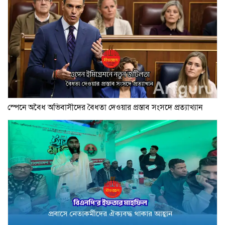
স্পেনে অবৈধ অভিবাসীদের বৈধতা দেওয়ার প্রস্তাব সংসদে প্রত্যাখ্যান