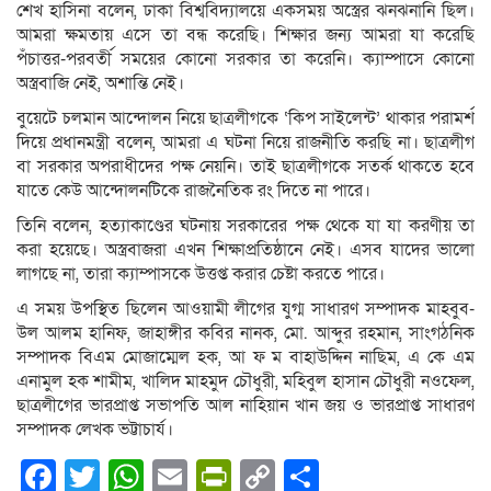
শেখ হাসিনা বলেন, ঢাকা বিশ্ববিদ্যালয়ে একসময় অস্ত্রের ঝনঝনানি ছিল।
আমরা ক্ষমতায় এসে তা বন্ধ করেছি। শিক্ষার জন্য আমরা যা করেছি
পঁচাত্তর-পরবর্তী সময়ের কোনো সরকার তা করেনি। ক্যাম্পাসে কোনো
অস্ত্রবাজি নেই, অশান্তি নেই।
বুয়েটে চলমান আন্দোলন নিয়ে ছাত্রলীগকে ‘কিপ সাইলেন্ট’ থাকার পরামর্শ
দিয়ে প্রধানমন্ত্রী বলেন, আমরা এ ঘটনা নিয়ে রাজনীতি করছি না। ছাত্রলীগ
বা সরকার অপরাধীদের পক্ষ নেয়নি। তাই ছাত্রলীগকে সতর্ক থাকতে হবে
যাতে কেউ আন্দোলনটিকে রাজনৈতিক রং দিতে না পারে।
তিনি বলেন, হত্যাকাণ্ডের ঘটনায় সরকারের পক্ষ থেকে যা যা করণীয় তা
করা হয়েছে। অস্ত্রবাজরা এখন শিক্ষাপ্রতিষ্ঠানে নেই। এসব যাদের ভালো
লাগছে না, তারা ক্যাম্পাসকে উত্তপ্ত করার চেষ্টা করতে পারে।
এ সময় উপস্থিত ছিলেন আওয়ামী লীগের যুগ্ম সাধারণ সম্পাদক মাহবুব-
উল আলম হানিফ, জাহাঙ্গীর কবির নানক, মো. আব্দুর রহমান, সাংগঠনিক
সম্পাদক বিএম মোজাম্মেল হক, আ ফ ম বাহাউদ্দিন নাছিম, এ কে এম
এনামুল হক শামীম, খালিদ মাহমুদ চৌধুরী, মহিবুল হাসান চৌধুরী নওফেল,
ছাত্রলীগের ভারপ্রাপ্ত সভাপতি আল নাহিয়ান খান জয় ও ভারপ্রাপ্ত সাধারণ
সম্পাদক লেখক ভট্টাচার্য।
Facebook
Twitter
WhatsApp
Email
PrintFriendly
Copy
Share