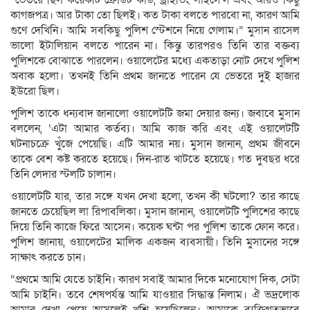
“ভেতরে ছিল কয়েকটি ক্রেডিট কার্ড, ড্রাইভিং লাইসেন্স এবং আরও কিছু
কাগজপত্র। আর টাকা তো ছিলই। কত টাকা বলতে পারবো না, কারণ আমি
গুণে দেখিনি। আমি সবকিছু পুলিশ স্টেশনে নিয়ে গেলাম।” মুসান রাসেল
ভালো ইটালিয়ান বলতে পারেন না। কিন্তু তারপরও তিনি তার বক্তব্য
পুলিশকে বোঝাতে পারলেন। ওয়ালেটের মধ্যে একতাড়া নোট দেখে পুলিশ
অবাক হলো। তখনই তিনি প্রথম জানতে পারেন যে ভেতরে দুই হাজার
ইউরো ছিল।
পুলিশ তাকে ধন্যবাদ জানালো ওয়ালেটটি জমা দেয়ার জন্য। জবাবে মুসান
বললেন, ‘এটা আমার কর্তব্য। আমি কাজ করি এবং এই ওয়ালেটটি
ঘটনাচক্রে খুঁজে পেয়েছি। এটি আমার নয়। মুসান জানান, প্রথম জীবনে
তাকে বেশ কষ্ট করতে হয়েছে। দিন-রাত খাটতে হয়েছে। গত দুবছর ধরে
তিনি লেদার স্টলটি চালান।
ওয়ালেটটি যার, তার সঙ্গে যখন দেখা হলো, তখন কী ঘটলো? তার কাছে
জানতে চেয়েছিল লা রিপাবলিকা। মুসান জানান, ওয়ালেটটি পুলিশের কাছে
দিয়ে তিনি কাজে ফিরে আসেন। কয়েক ঘন্টা পর পুলিশ তাকে ফোন করে।
পুলিশ জানায়, ওয়ালেটের মালিক একজন ব্যবসায়ী। তিনি মুসানের সঙ্গে
সাক্ষাৎ করতে চান।
“প্রথমে আমি যেতে চাইনি। কারণ সবাই আমার দিকে মনোযোগ দিক, সেটা
আমি চাইনি। তবে শেষপর্যন্ত আমি যাওয়ার সিদ্ধান্ত নিলাম। ঐ ভদ্রলোক