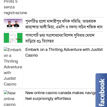
পুনর্গঠিত হলো মাদারীপুর বণিক সমিতি; আহ্বায়ক
জাহান্দার আলী মিয়া, এমপি ও সদস্য সচিব শফিক খান
পাসপোর্ট তথ্য সংশোধনের বিশেষ সুবিধার মেয়াদ
বাড়িয়ে ৩১ ডিসেম্বর
Embark on a Thrilling Adventure with Justbit
Casino
New online casino canada makes navigation
feel surprisingly effortless