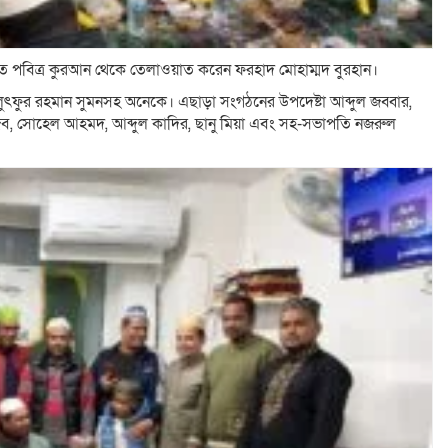
রুতে পবিত্র কুরআন থেকে তেলাওয়াত করেন ফরহাদ মোহাম্মদ বুরহান।
লুৎফুর রহমান সুমনসহ অনেকে। এছাড়া সংগঠনের উপদেষ্টা আব্দুল জব্বার,
ব, সোহেল আহমদ, আব্দুল কাদির, ছানু মিয়া এবং সহ-সভাপতি নজরুল