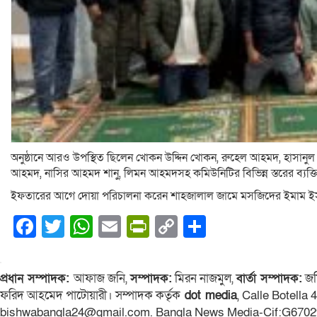
অনুষ্ঠানে আরও উপস্থিত ছিলেন খোকন উদ্দিন খোকন, রুহেল আহমদ, হাসানুল ম
আহমদ, নাসির আহমদ শানু, লিমন আহমদসহ কমিউনিটির বিভিন্ন স্তরের ব্যক্তি
ইফতারের আগে দোয়া পরিচালনা করেন শাহজালাল জামে মসজিদের ইমাম ই
Facebook
Twitter
WhatsApp
Email
PrintFriendly
Copy
Share
Link
প্রধান সম্পাদক:
আফাজ জনি,
সম্পাদক:
মিরন নাজমুল,
বার্তা সম্পাদক:
জম
ফরিদ আহমেদ পাটোয়ারী। সম্পাদক কর্তৃক
dot media
, Calle Botella
bishwabangla24@gmail.com. Bangla News Media-Cif:G6702