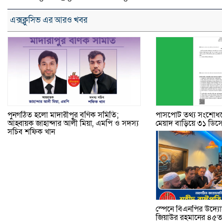
এক্সক্লুসিভ এর আরও খবর
পুনর্গঠিত হলো মাদারীপুর বণিক সমিতি;
পাসপোর্ট তথ্য সংশোধন
আহ্বায়ক জাহান্দার আলী মিয়া, এমপি ও সদস্য
মেয়াদ বাড়িয়ে ৩১ ডিসেম
সচিব শফিক খান
স্পেনে বিএনপির উদ্যোগে
জিয়াউর রহমানের ৪৫তম