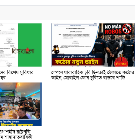
ের বিশেষ সুবিধার
স্পেনে ধারাবাহিক চুরি ছিনতাই ঠেকাতে কঠোর
্বর
আইন, মোবাইল ফোন চুরিতে বাড়বে শাস্তি
 শহীদ রাষ্ট্রপতি
 শাহাদাতবার্ষিকী