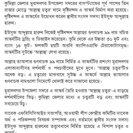
কুমিল্লা জেলার মুরাদনগর উপজেলা সদরের বাসস্ট্যান্ডের পূর্ব পাশের তিন
রাস্তার মোড়ে ‘আল্লাহু চত্বর’ নামে দৃষ্টিনন্দন এ ভাস্কর্য নির্মাণ করা হয়েছে।
দৃষ্টিনন্দন এ ভাস্কর্যের উদ্বোধন করেন স্থানীয় সংসদ সদস্য ইউসুফ আব্দুল্লাহ
হারুন।
ইউসুফ আব্দুল্লাহ হারুন নিজেই দৃষ্টিনন্দন আল্লাহর গুণবাচক ৯৯ নাম খচিত
ভাস্কর্যটির ড্রয়িং ও ডিজাইন করেছেন। ভূমি থেকে এর উচ্চতা ৩০ ফুট এবং
ব্যাস ১৪ ফুট। ফলকটি ছয়টি আরবি ক্যালিওগ্রাফি টেরাকোটাসমৃদ্ধ।
ভাস্কর্যটির সুউচ্চে ‘আল্লাহু’ লেখা রয়েছে।
আল্লাহ তাআলার গুণবাচক ৯৯ নামে নির্মিত এ ভাস্কর্যটির প্রশংসা মুরাদনগর
এলাকাবাসীসহ দর্শনার্থী ও পথচারীদের মুখে মুখে। ‘আল্লাহু চত্বর’টিও
অনেক বড়। এ চত্বরের মাঝখানে সুউচ্চ এ ভাস্কর্যে আল্লাহ তাআলার
গুণবাচক নামগুলো সিমেন্টে খোদাই করে সাজানো হয়েছে।
মুরাদনগর উপজেলা সদরে এ ভাস্কর্য তৈরি হওয়ায় ‘আল্লাহু চত্বর’-এ বাড়ছে
দর্শনার্থীদের ভিড়। কুমিল্লা জেলার মধ্যে এ চত্বরটি বড় এবং ভাস্কর্যটি
সবচেয়ে উঁচু।
সাবেক এফবিসিসিআইর সভাপতি, আওয়ামী লীগ কেন্দ্রীয় কমিটির সাবেক
অর্থ ও পরিকল্পনা বিষয়ক সম্পাদক এবং বর্তমানে স্থানীয় সংসদ সদস্য
ইউসুফ আব্দুল্লাহ হারুনের তত্ত্বাবধানে নির্মিত হয়েছে এ বিশাল চত্বর ও