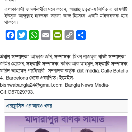
ভাস্কর্য।
এলাকাবাসী ও দর্শনার্থীরা মনে করেন, ‘আল্লাহু চত্বর’-এ নির্মিত এ ভাস্কর্যটি
ইউসুফ আব্দুল্লাহ হারুনের ভালো কাজ হিসেবে একটি মাইলফলক হয়ে
থাকবে।
Facebook
Twitter
WhatsApp
Email
PrintFriendly
Copy
Share
Link
প্রধান সম্পাদক:
আফাজ জনি,
সম্পাদক:
মিরন নাজমুল,
বার্তা সম্পাদক:
জমির হোসেন,
সহকারি সম্পাদক:
কবির আল মাহমুদ,
সহকারি সম্পাদক:
ফরিদ আহমেদ পাটোয়ারী। সম্পাদক কর্তৃক
dot media
, Calle Botella
4, Barcelona থেকে প্রকাশিত। ইমেইল-
bishwabangla24@gmail.com. Bangla News Media-
Cif:G67029793.
এক্সক্লুসিভ এর আরও খবর