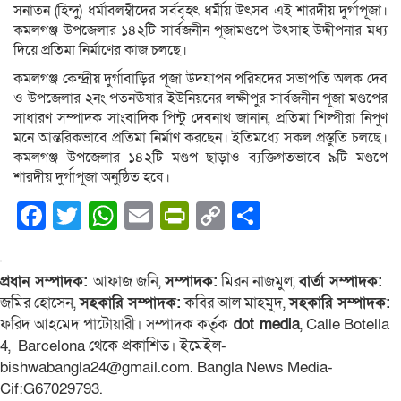
সনাতন (হিন্দু) ধর্মাবলম্বীদের সর্ববৃহৎ ধর্মীয় উৎসব এই শারদীয় দুর্গাপূজা।
কমলগঞ্জ উপজেলার ১৪২টি সার্বজনীন পূজামণ্ডপে উৎসাহ উদ্দীপনার মধ্য
দিয়ে প্রতিমা নির্মাণের কাজ চলছে।
কমলগঞ্জ কেন্দ্রীয় দুর্গাবাড়ির পূজা উদযাপন পরিষদের সভাপতি অলক দেব
ও উপজেলার ২নং পতনঊষার ইউনিয়নের লক্ষীপুর সার্বজনীন পূজা মণ্ডপের
সাধারণ সম্পাদক সাংবাদিক পিন্টু দেবনাথ জানান, প্রতিমা শিল্পীরা নিপুণ
মনে আন্তরিকভাবে প্রতিমা নির্মাণ করছেন। ইতিমধ্যে সকল প্রস্তুতি চলছে।
কমলগঞ্জ উপজেলার ১৪২টি মণ্ডপ ছাড়াও ব্যক্তিগতভাবে ৯টি মণ্ডপে
শারদীয় দুর্গাপূজা অনুষ্ঠিত হবে।
Facebook
Twitter
WhatsApp
Email
PrintFriendly
Copy
Share
Link
প্রধান সম্পাদক:
আফাজ জনি,
সম্পাদক:
মিরন নাজমুল,
বার্তা সম্পাদক:
জমির হোসেন,
সহকারি সম্পাদক:
কবির আল মাহমুদ,
সহকারি সম্পাদক:
ফরিদ আহমেদ পাটোয়ারী। সম্পাদক কর্তৃক
dot media
, Calle Botella
4, Barcelona থেকে প্রকাশিত। ইমেইল-
bishwabangla24@gmail.com. Bangla News Media-
Cif:G67029793.