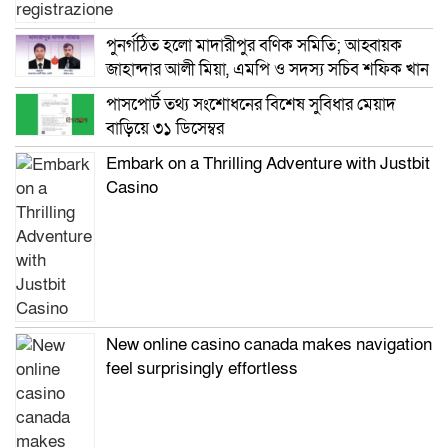
পুনর্গঠিত হলো মাদারীপুর বণিক সমিতি; আহ্বায়ক
জাহান্দার আলী মিয়া, এমপি ও সদস্য সচিব শফিক খান
পাসপোর্ট তথ্য সংশোধনের বিশেষ সুবিধার মেয়াদ
বাড়িয়ে ৩১ ডিসেম্বর
Embark on a Thrilling Adventure with Justbit
Casino
New online casino canada makes navigation
feel surprisingly effortless