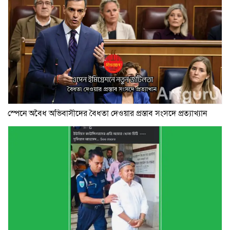
স্পেনে অবৈধ অভিবাসীদের বৈধতা দেওয়ার প্রস্তাব সংসদে প্রত্যাখ্যান