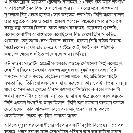
এ বিষয়ে ট্রাস্টি অ্যাঙ্গেলা গ্লেন্ডেনিং বলেছেন, ১০ বছর ধরে আমি শরণার্থী
ও আশ্রয়প্রার্থীদের বিষয় দেখাশোনা করি। এ সময়ের মধ্যে একজন বা
দু’জনকে বিমুখ হতে হয়েছে। তার অন্যতম দেবাশীষ। তিনি আরো বলেন,
তার মৃত্যুতে আতঙ্ক ও হতাশা প্রকাশ করেছেন অনেকে। আবার অনেকে
স্বরাষ্ট্র মন্ত্রণালয়ের বিরুদ্ধে ক্ষোভ প্রকাশ করেছেন। অ্যাঙ্গেলা গ্লেন্ডেনিং
বলেন, দেবাশীষ আমাদেরকে বলেছিলেন, নিজ দেশে তিনি আতঙ্কিত
থাকবেন। তবু তাকে দেশে ফিরতে হয়েছে। হয়তো তিনি সঠিক সিদ্ধান্ত
নিয়েছিলেন। এখন তার ক্ষেত্রে যা ঘটেছে সেই একই রকম পরিণতি
অন্যদের ক্ষেত্রেও ঘটতে পারে বলে আমরা উদ্বিগ্ন।
এই দাতব্য সংস্থাটির প্রজেক্ট ম্যানেজার গডফ্রে সেমিনেগা (৫৩) বলেছেন,
দেবাশীষ ছিলেন চমৎকার একজন মানুষ এবং খুবই বন্ধুবৎসল। তিনি
অন্যদের সাহায্য করতে চাইতেন। আশা নামের এই প্রতিষ্ঠানে আইটি
দক্ষতা দিয়ে তিনি লোকজনকে সাহায্য করতেন। কারণ, এই দাতব্য সংস্থায়
যারা আসেন তারা হয়তো জীবনে কখনো কম্পিউটার ব্যবহার করেন নি
অথবা কম্পিউটার দেখেনই নি। তিনি হ্যানলি লাইব্রেরিতেও কাজ করতেন।
তিনি একজন উৎসর্গিত মানুষ ছিলেন। তিনি তার দক্ষতার ব্যবহার করতে
চেয়েছিলেন। তার অভিজ্ঞতা দিয়ে অন্য মানুষদের সাহায্য করতে
চেয়েছিলেন। তাকে খুব ‘মিস’ করবো আমরা।
ওদিকে মৃত্যুর পর দেবাশীষের পরিবার একটি বিবৃতি দিয়েছে। এতে বলা
হয়েছে, গভীর দুঃখের সঙ্গে দেবাশীষের পরিবার তার অস্বাভাবিক মৃত্যুর