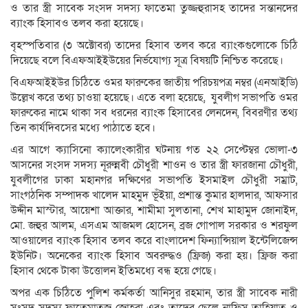
ও তার স্ত্রী সাবেক সংসদ সদস্য ফাতেমা তুজ্জহুরাসহ তাদের সন্তানদের
ব্যাংক হিসাবও তলব করা হয়েছে।
বৃহস্পতিবার (৩ অক্টোবর) তাদের হিসাব তলব করে ব্যাংকগুলোকে চিঠি
দিয়েছে বলে বিএফআইইউয়ের নির্ভযোগ্য সূত্র বিষয়টি নিশ্চিত করেছে।
বিএফআইইউর চিঠিতে ওমর ফারুকের জাতীয় পরিচয়পত্র নম্বর (এনআইডি)
উল্লেখ করে তথ্য চাওয়া হয়েছে। এতে বলা হয়েছে, যুবলীগ সভাপতি ওমর
ফারুকের নামে থাকা সব ধরনের ব্যাংক হিসাবের লেনদেন, বিবরণীর তথ্য
তিন কার্যদিবসের মধ্যে পাঠাতে হবে।
এর আগে ক্যাসিনো ক্যালেংকারীর ঘটনায় গত ২২ সেপ্টেম্বর ভোলা-৩
আসনের সংসদ সদস্য নূরুন্নবী চৌধুরী শাওন ও তার স্ত্রী ফারজানা চৌধুরী,
যুবলীগের ঢাকা মহানগর দক্ষিণের সভাপতি ইসমাইল চৌধুরী সম্রাট,
সাংগঠনিক সম্পাদক খালেদ মাহমুদ ভূঁইয়া, প্রশান্ত কুমার হালদার, আফসার
উদ্দীন মাস্টার, আয়েশা আক্তার, শামীমা সুলতানা, শেখ মাহামুদ জোনাইদ,
মো. জহুর আলম, এসএম আজমল হোসেন, ব্রজ গোপাল সরকার ও শরফুল
আওয়ালের ব্যাংক হিসাব তলব করে বাংলাদেশ ফিন্যান্সিয়াল ইন্টেলিজেন্স
ইউনিট। অনেকের ব্যাংক হিসাব অবরুদ্ধও (ফ্রিজ) করা হয়। ফ্রিজ করা
হিসাব থেকে টাকা উত্তোলন ইতিমধ্যে বন্ধ হয়ে গেছে।
অপর এক চিঠিতে পুলিশ কর্মকর্তা আনিসুর রহমান, তার স্ত্রী সাবেক নারী