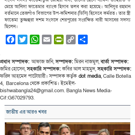
সংসদ সদস্য ফাতেমাতুজ জোহরা এবং তাদের ছেলে নাফিস তাহিয়াত ও
মেয়ে আনিসা ফাতেমার ব্যাংক হিসাব তলব করা হয়েছে। আনিসুর রহমান
বর্তমানে তেজগাঁও বিভাগের উপ-কমিশনার (ডিসি) হিসেবে কর্মরত। তার স্ত্রী
ফাতেমা তুজ্জহুরা দশম সংসদে শেরপুরের সংরক্ষিত নারী আসনের সদস্য
ছিলেন।
Facebook
Twitter
WhatsApp
Email
PrintFriendly
Copy
Share
Link
প্রধান সম্পাদক:
আফাজ জনি,
সম্পাদক:
মিরন নাজমুল,
বার্তা সম্পাদক:
জমির হোসেন,
সহকারি সম্পাদক:
কবির আল মাহমুদ,
সহকারি সম্পাদক:
ফরিদ আহমেদ পাটোয়ারী। সম্পাদক কর্তৃক
dot media
, Calle Botella
4, Barcelona থেকে প্রকাশিত। ইমেইল-
bishwabangla24@gmail.com. Bangla News Media-
Cif:G67029793.
জাতীয় এর আরও খবর