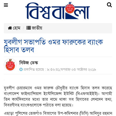
হোম
জাতীয়
যুবলীগ সভাপতি ওমর ফারুকের ব্যাংক
হিসাব তলব
নিউজ ডেস্ক
প্রকাশিত হয়েছে : ৯:৩৬:৩১,অপরাহ্ন ০৩ অক্টোবর ২০১৯
যুবলীগ চেয়ারম্যান ওমর ফারুক চৌধুরীর ব্যাংক হিসাব তলব করেছে
বাংলাদেশ ফাইন্যান্সিয়াল ইন্টেলিজেন্স ইউনিট (বিএফআইইউ)। আগামী
তিন কার্যদিবসের মধ্যে তার নামে থাকা সব হিসাবের লেনদেন তথ্য,
বিবরণীসহ ব্যাংকগুলোকে পাঠাতে বলা হয়েছে।
এছাড়া পুলিশের তেজগাঁও বিভাগের উপ-কমিশনার (ডিসি) আনিসুর রহমান