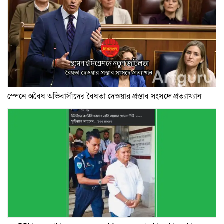
স্পেনে অবৈধ অভিবাসীদের বৈধতা দেওয়ার প্রস্তাব সংসদে প্রত্যাখ্যান