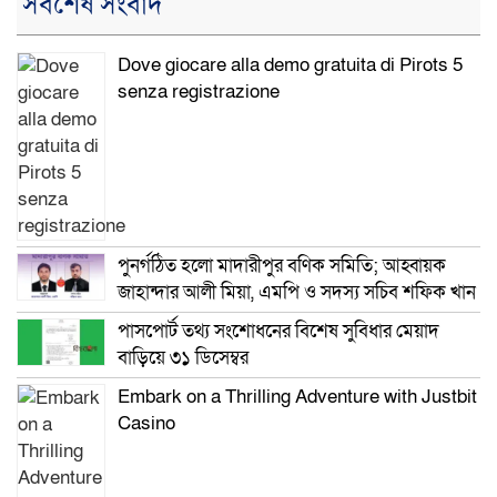
সর্বশেষ সংবাদ
Dove giocare alla demo gratuita di Pirots 5
senza registrazione
পুনর্গঠিত হলো মাদারীপুর বণিক সমিতি; আহ্বায়ক
জাহান্দার আলী মিয়া, এমপি ও সদস্য সচিব শফিক খান
পাসপোর্ট তথ্য সংশোধনের বিশেষ সুবিধার মেয়াদ
বাড়িয়ে ৩১ ডিসেম্বর
Embark on a Thrilling Adventure with Justbit
Casino