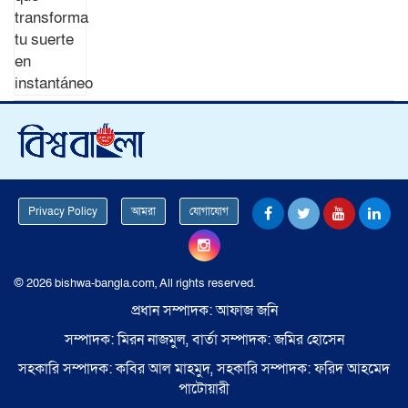
Privacy Policy
আমরা
যোগাযোগ
© 2026 bishwa-bangla.com, All rights reserved.
প্রধান সম্পাদক: আফাজ জনি
সম্পাদক: মিরন নাজমুল, বার্তা সম্পাদক: জমির হোসেন
সহকারি সম্পাদক: কবির আল মাহমুদ, সহকারি সম্পাদক: ফরিদ আহমেদ
পাটোয়ারী