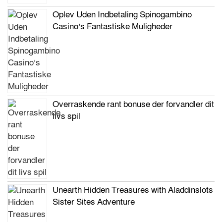
Oplev Uden Indbetaling Spinogambino
Casino’s Fantastiske Muligheder
Overraskende rant bonuse der forvandler dit
livs spil
Unearth Hidden Treasures with Aladdinslots
Sister Sites Adventure