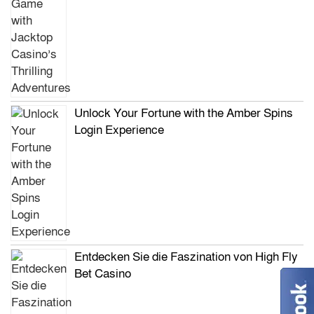
Unlock Your Fortune with the Amber Spins
Login Experience
Entdecken Sie die Faszination von High Fly
Bet Casino