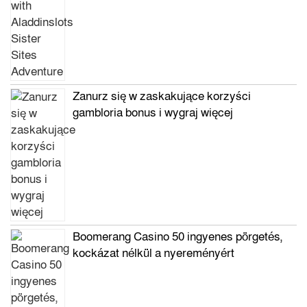
Zanurz się w zaskakujące korzyści
gambloria bonus i wygraj więcej
Boomerang Casino 50 ingyenes pörgetés,
kockázat nélkül a nyereményért