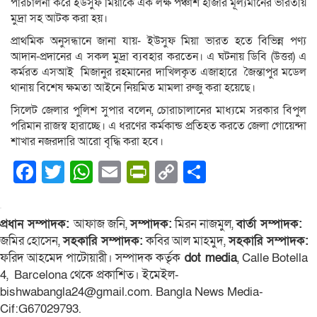
পরিচালনা করে ইউসুফ মিয়াকে এক লক্ষ পঞ্চাশ হাজার মূল্যমানের ভারতীয়
মুদ্রা সহ আটক করা হয়।
প্রাথমিক অনুসন্ধানে জানা যায়- ইউসুফ মিয়া ভারত হতে বিভিন্ন পণ্য
আদান-প্রদানের এ সকল মুদ্রা ব্যবহার করতেন। এ ঘটনায় ডিবি (উত্তর) এ
কর্মরত এসআই মিজানুর রহমানের দাখিলকৃত এজাহারে জৈন্তাপুর মডেল
থানায় বিশেষ ক্ষমতা আইনে নিয়মিত মামলা রুজু করা হয়েছে।
সিলেট জেলার পুলিশ সুপার বলেন, চোরাচালানের মাধ্যমে সরকার বিপুল
পরিমান রাজস্ব হারাচ্ছে। এ ধরণের কর্মকান্ড প্রতিহত করতে জেলা গোয়েন্দা
শাখার নজরদারি আরো বৃদ্ধি করা হবে।
Facebook
Twitter
WhatsApp
Email
PrintFriendly
Copy
Share
Link
প্রধান সম্পাদক:
আফাজ জনি,
সম্পাদক:
মিরন নাজমুল,
বার্তা সম্পাদক:
জমির হোসেন,
সহকারি সম্পাদক:
কবির আল মাহমুদ,
সহকারি সম্পাদক:
ফরিদ আহমেদ পাটোয়ারী। সম্পাদক কর্তৃক
dot media
, Calle Botella
4, Barcelona থেকে প্রকাশিত। ইমেইল-
bishwabangla24@gmail.com. Bangla News Media-
Cif:G67029793.