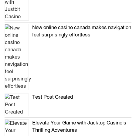
New online casino canada makes navigation
feel surprisingly effortless
Test Post Created
Elevate Your Game with Jacktop Casino’s
Thrilling Adventures