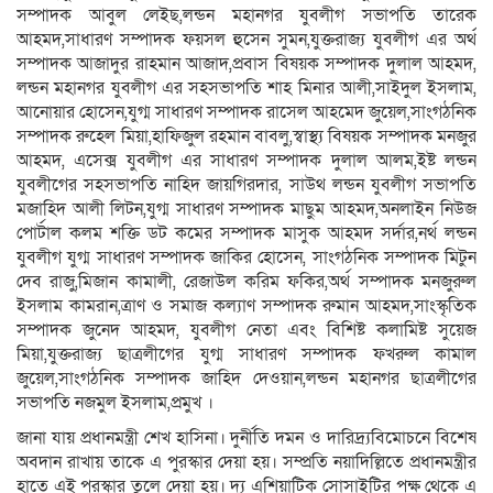
সম্পাদক আবুল লেইছ,লন্ডন মহানগর যুবলীগ সভাপতি তারেক
আহমদ,সাধারণ সম্পাদক ফয়সল হুসেন সুমন,যুক্তরাজ্য যুবলীগ এর অর্থ
সম্পাদক আজাদুর রাহমান আজাদ,প্রবাস বিষয়ক সম্পাদক দুলাল আহমদ,
লন্ডন মহানগর যুবলীগ এর সহসভাপতি শাহ মিনার আলী,সাইদুল ইসলাম,
আনোয়ার হোসেন,যুগ্ম সাধারণ সম্পাদক রাসেল আহমেদ জুয়েল,সাংগঠনিক
সম্পাদক রুহেল মিয়া,হাফিজুল রহমান বাবলু,স্বাস্থ্য বিষয়ক সম্পাদক মনজুর
আহমদ, এসেক্স যুবলীগ এর সাধারণ সম্পাদক দুলাল আলম,ইষ্ট লন্ডন
যুবলীগের সহসভাপতি নাহিদ জায়গিরদার, সাউথ লন্ডন যুবলীগ সভাপতি
মজাহিদ আলী লিটন,যুগ্ম সাধারণ সম্পাদক মাছুম আহমদ,অনলাইন নিউজ
পোর্টাল কলম শক্তি ডট কমের সম্পাদক মাসুক আহমদ সর্দার,নর্থ লন্ডন
যুবলীগ যুগ্ম সাধারণ সম্পাদক জাকির হোসেন, সাংগঠনিক সম্পাদক মিটুন
দেব রাজু,মিজান কামালী, রেজাউল করিম ফকির,অর্থ সম্পাদক মনজুরুল
ইসলাম কামরান,ত্রাণ ও সমাজ কল্যাণ সম্পাদক রুমান আহমদ,সাংস্কৃতিক
সম্পাদক জুনেদ আহমদ, যুবলীগ নেতা এবং বিশিষ্ট কলামিষ্ট সুয়েজ
মিয়া,যুক্তরাজ্য ছাত্রলীগের যুগ্ম সাধারণ সম্পাদক ফখরুল কামাল
জুয়েল,সাংগঠনিক সম্পাদক জাহিদ দেওয়ান,লন্ডন মহানগর ছাত্রলীগের
সভাপতি নজমুল ইসলাম,প্রমুখ ।
জানা যায় প্রধানমন্ত্রী শেখ হাসিনা। দুর্নীতি দমন ও দারিদ্র্যবিমোচনে বিশেষ
অবদান রাখায় তাকে এ পুরস্কার দেয়া হয়। সম্প্রতি নয়াদিল্লিতে প্রধানমন্ত্রীর
হাতে এই পুরস্কার তুলে দেয়া হয়। দ্য এশিয়াটিক সোসাইটির পক্ষ থেকে এ