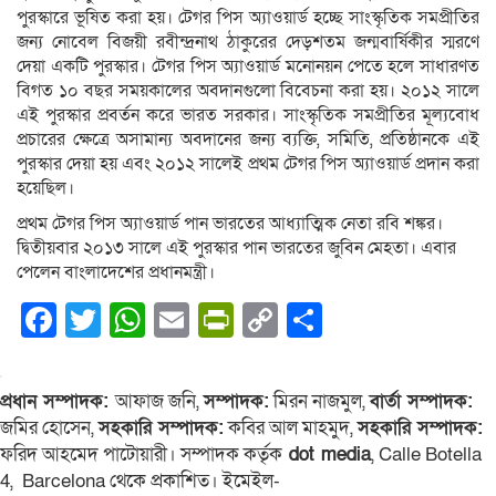
পুরস্কারে ভূষিত করা হয়। টেগর পিস অ্যাওয়ার্ড হচ্ছে সাংস্কৃতিক সমপ্রীতির
জন্য নোবেল বিজয়ী রবীন্দ্রনাথ ঠাকুরের দেড়শতম জন্মবার্ষিকীর স্মরণে
দেয়া একটি পুরস্কার। টেগর পিস অ্যাওয়ার্ড মনোনয়ন পেতে হলে সাধারণত
বিগত ১০ বছর সময়কালের অবদানগুলো বিবেচনা করা হয়। ২০১২ সালে
এই পুরস্কার প্রবর্তন করে ভারত সরকার। সাংস্কৃতিক সমপ্রীতির মূল্যবোধ
প্রচারের ক্ষেত্রে অসামান্য অবদানের জন্য ব্যক্তি, সমিতি, প্রতিষ্ঠানকে এই
পুরস্কার দেয়া হয় এবং ২০১২ সালেই প্রথম টেগর পিস অ্যাওয়ার্ড প্রদান করা
হয়েছিল।
প্রথম টেগর পিস অ্যাওয়ার্ড পান ভারতের আধ্যাত্মিক নেতা রবি শঙ্কর।
দ্বিতীয়বার ২০১৩ সালে এই পুরস্কার পান ভারতের জুবিন মেহতা। এবার
পেলেন বাংলাদেশের প্রধানমন্ত্রী।
Facebook
Twitter
WhatsApp
Email
PrintFriendly
Copy
Share
Link
প্রধান সম্পাদক:
আফাজ জনি,
সম্পাদক:
মিরন নাজমুল,
বার্তা সম্পাদক:
জমির হোসেন,
সহকারি সম্পাদক:
কবির আল মাহমুদ,
সহকারি সম্পাদক:
ফরিদ আহমেদ পাটোয়ারী। সম্পাদক কর্তৃক
dot media
, Calle Botella
4, Barcelona থেকে প্রকাশিত। ইমেইল-