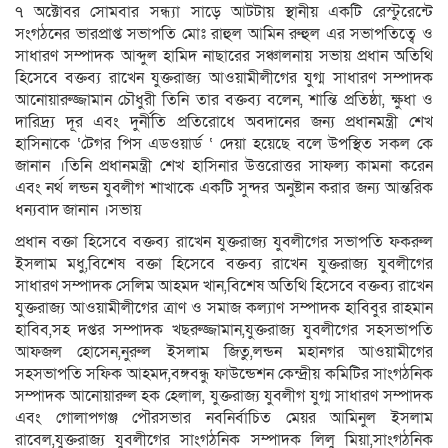
৭ অক্টোবর সোমবার সন্ধ্যা সাড়ে আটটায় স্থানীয় একটি রেস্টুরেন্টে
সংগঠনের ভারপ্রাপ্ত সভাপতি মোঃ রাহুল আমিন রুহুল এর সভাপতিত্বে ও
সাধারণ সম্পাদক আব্দুল হামিদ নাছারের সঞ্চালনায় সভায় প্রধান অতিথি
হিসেবে বক্তব্য রাখেন যুক্তরাজ্য আওয়ামীলীগের যুগ্ম সাধারণ সম্পাদক
আনোয়ারুজ্জামান চৌধুরী তিনি তার বক্তব্য বলেন, শান্তি প্রতিষ্ঠা, ক্ষুধা ও
দারিদ্র্য দূর এবং দুর্নীতি প্রতিরোধে অবদানের জন্য প্রধানমন্ত্রী শেখ
হাসিনাকে ‘টেগর পিস এডওয়ার্ড ‘ দেয়া হয়েছে বলে উপস্থিত সকল কে
জানান ।তিনি প্রধানমন্ত্রী শেখ হাসিনার উত্তরোত্তর সাফল্য কামনা করেন
এবং নর্থ লন্ডন যুবলীগ শাখাকে একটি সুন্দর অনুষ্টান করার জন্য আন্তরিক
ধন্যবাদ জানান ।সভায়
প্রধান বক্তা হিসেবে বক্তব্য রাখেন যুক্তরাজ্য যুবলীগের সভাপতি ফকরুল
ইসলাম মধু,বিশেষ বক্তা হিসেবে বক্তব্য রাখেন যুক্তরাজ্য যুবলীগের
সাধারণ সম্পাদক সেলিম আহমদ খান,বিশেষ অতিথি হিসেবে বক্তব্য রাখেন
যুক্তরাজ্য আওয়ামীলীগের ত্রাণ ও সমাজ কল্যাণ সম্পাদক হাবিবুর রাহমান
হাবিব,সহ দপ্তর সম্পাদক খছরুজ্জামান,যুক্তরাজ্য যুবলীগের সহসভাপতি
আফজল হোসেন,নুরুল ইসলাম জিতু,লন্ডন মহানগর আওয়ামীগের
সহসভাপতি সফিক আহমদ,বঙ্গবন্ধু ফাউন্ডেশন কেন্দ্রীয় কমিটির সাংগঠনিক
সম্পাদক আনোয়ারুল হক হেলাল, যুক্তরাজ্য যুবলীগ যুগ্ম সাধারণ সম্পাদক
এবং গোলাপগঞ্জ পৌরসভার নবনির্বাচিত মেয়র আমিনুল ইসলাম
রাবেল,যুক্তরাজ্য যুবলীগের সাংগঠনিক সম্পাদক লিলু মিয়া,সাংগঠনিক