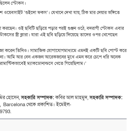
িয়েছিলেন স্টোকস।
রিশ ওয়েবসাইট ‘গুইদো ফকস’। যেখানে দেখা যায়, ঠিক মার দেয়ার ভঙ্গিতে
র চেষ্টা করছেন। ওই ছবিটি ছড়িয়ে পড়ার পরই গুঞ্জন ওঠে, বদরাগী স্টোকস এবার
োকসের স্ত্রী ক্লারা। যারা এই ছবি ছড়িয়ে দিয়েছে তাদের ওপর খেপেছেন
মন মজা করেন তিনিও। সামাজিক যোগাযোগমাধ্যমে এমনই একটি ছবি পোস্ট করে
 হচ্ছে না। আমি আর বেন একজন আরেকজনের মুখে এমন করে চেপে ধরি অনেক
মান্টিকভাবেই ম্যাকডোনাল্ডসে খেতে গিয়েছিলাম।’
ির হোসেন,
সহকারি সম্পাদক:
কবির আল মাহমুদ,
সহকারি সম্পাদক:
 4, Barcelona থেকে প্রকাশিত। ইমেইল-
9793.