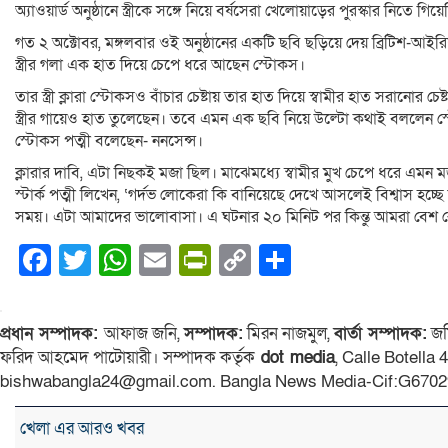
অ্যাওয়ার্ড অনুষ্ঠানে স্ত্রীকে সঙ্গে নিয়ে বর্ষসেরা খেলোয়াড়ের পুরস্কার নিতে গ
গত ২ অক্টোবর, মঙ্গলবার ওই অনুষ্ঠানের একটি ছবি ছড়িয়ে দেয় ব্রিটিশ-আই
স্ত্রীর গলা এক হাত দিয়ে চেপে ধরে আছেন স্টোকস।
তার স্ত্রী ক্লারা স্টোকসও বাঁচার চেষ্টায় তার হাত দিয়ে স্বামীর হাত সরানো
স্ত্রীর গায়েও হাত তুলেছেন। তবে এমন এক ছবি নিয়ে উল্টো কথাই বললেন স্ট
স্টোকস পত্মী বলেছেন- ননসেন্স।
ক্লারার দাবি, এটা নিছকই মজা ছিল। মাঝেমধ্যে স্বামীর মুখ চেপে ধরে এ
স্টার্ক পত্মী লিখেন, ‘গর্দভ লোকেরা কি বানিয়েছে দেখে আসলেই বিশ্বাস
সময়। এটা আমাদের ভালোবাসা। এ ঘটনার ২০ মিনিট পর কিন্তু আমরা বেশ রো
Facebook
Twitter
WhatsApp
Email
PrintFriendly
Copy
Share
Link
প্রধান সম্পাদক:
আফাজ জনি,
সম্পাদক:
মিরন নাজমুল,
বার্তা সম্পাদক:
জম
ফরিদ আহমেদ পাটোয়ারী। সম্পাদক কর্তৃক
dot media
, Calle Botella
bishwabangla24@gmail.com. Bangla News Media-Cif:G6702
খেলা এর আরও খবর