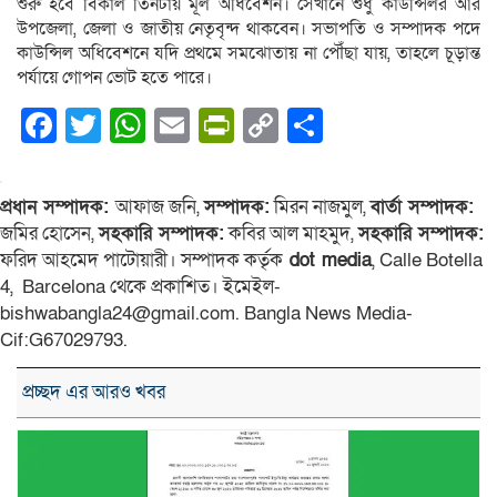
শুরু হবে বিকাল তিনটায় মূল অধিবেশন। সেখানে শুধু কাউন্সিলর আর
উপজেলা, জেলা ও জাতীয় নেতৃবৃন্দ থাকবেন। সভাপতি ও সম্পাদক পদে
কাউন্সিল অধিবেশনে যদি প্রথমে সমঝোতায় না পৌঁছা যায়, তাহলে চূড়ান্ত
পর্যায়ে গোপন ভোট হতে পারে।
Facebook
Twitter
WhatsApp
Email
PrintFriendly
Copy
Share
Link
প্রধান সম্পাদক:
আফাজ জনি,
সম্পাদক:
মিরন নাজমুল,
বার্তা সম্পাদক:
জমির হোসেন,
সহকারি সম্পাদক:
কবির আল মাহমুদ,
সহকারি সম্পাদক:
ফরিদ আহমেদ পাটোয়ারী। সম্পাদক কর্তৃক
dot media
, Calle Botella
4, Barcelona থেকে প্রকাশিত। ইমেইল-
bishwabangla24@gmail.com. Bangla News Media-
Cif:G67029793.
প্রচ্ছদ এর আরও খবর