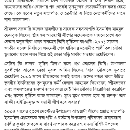
হচ্ছে। অতিথিদের সম্মানে বেশ কয়েকটি তোরণ ও গেট নির্মাণ হচ্ছে।
সম্মেলনের তারিখ ঘোষণার পর থেকেই তৃণমূলের নেতাকর্মীদের কদর বেড়ে
গেছে। কে হবেন নতুন সভাপতি, সেক্রেটারি এ নিয়ে নেতাকর্মীদের মাঝে
নানা আলোচনা।
শ্রীমঙ্গল সরকারি কলেজ ছাত্রলীগের সাবেক সহসভাপতি ইসমাইল মাহমুদ
ফেসবুক লিখেন, ‘শ্রীমঙ্গল আওয়ামী লীগের সম্মেলনকে সামনে রেখে এক
নেতার অনুসারীরা প্রচার করছেন তিনি দুর্দিনের কাণ্ডারি। ২০০১ সালের
জাতীয় সংসদ নির্বাচনে জননেত্রী শেখ হাসিনার মনোনীত প্রার্থী তথা নৌকা
ডুবানোর মহান লক্ষ্য নিয়ে ওই নেতা ঘড়ি মার্কার সওয়ার হয়েছিলেন।
সেদিন কি দলের ‘সুদিন ছিল?’ বলে প্রশ্ন তোলেন তিনি। উপজেলা
যুবলীগের আরেক নেতা নুরুল আমিন লিখেন, ‘যারা নৌকাকে ডুবাতে
চেয়েছিল ২০০১ সালে শ্রীমঙ্গলের সবাই জানে। ওদের লজ্জা থাকা উচিত।
ভুনবীর ইউনিয়নের তৃণমূলের কর্মী বেলাল আহমেদ লিখেছেন, ‘শ্রীমঙ্গলের
এবং কমলগঞ্জের জনগণ জানে কারা সেই দিন নৌকার বিরোধিতা করেছিল
এবং দলের দুর্দিনে কাজ করেছেন। মুখে মুখে বললে হবে না জনগণ তার
সাক্ষী। হাইব্রিডমুক্ত আওয়ামী লীগ হবে এবার।’
২০০৫ সালের ২৩শে সেপ্টেম্বর উপজেলা আওয়ামী লীগের প্রয়াত সভাপতি
ইসমাইল হোসেনকে সভাপতি ও বর্তমান উপজেলা পরিষদের চেয়ারম্যান
রণধীর কুমার দেবকে সাধারণ সম্পাদক করে ৫৭ সদস্যবিশিষ্ট উপজেলা