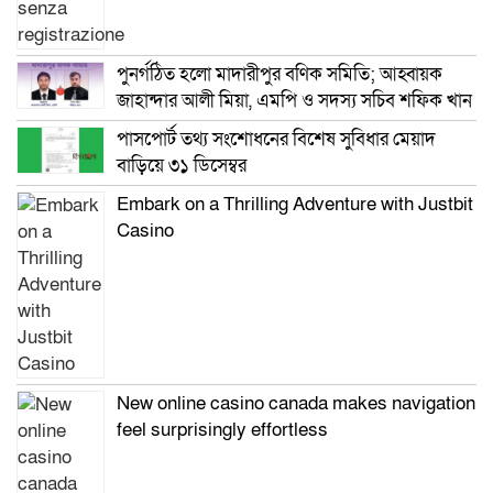
পুনর্গঠিত হলো মাদারীপুর বণিক সমিতি; আহ্বায়ক
জাহান্দার আলী মিয়া, এমপি ও সদস্য সচিব শফিক খান
পাসপোর্ট তথ্য সংশোধনের বিশেষ সুবিধার মেয়াদ
বাড়িয়ে ৩১ ডিসেম্বর
Embark on a Thrilling Adventure with Justbit
Casino
New online casino canada makes navigation
feel surprisingly effortless