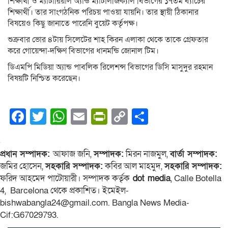
শিক্ষার্থী ও ম্যাটারিয়াল অ্যান্ড ম্যাটার্লজিক্যাল বিভাগের ১৭তম ব্যাচের
শিক্ষার্থী। তার সাংগঠনিক পরিচয় পাওয়া যায়নি। তার স্থায়ী ঠিকানার
বিষয়েও কিছু জানাতে পারেনি বুয়েট কর্তৃপক্ষ।
শুক্রবার ভোর ৪টায় সিলেটের শাহ কিরন এলাকা থেকে তাকে গ্রেফতার
করে গোয়েন্দা-দক্ষিণ বিভাগের ধানমন্ডি জোনাল টিম।
ডিএমপি মিডিয়া অ্যান্ড পাবলিক রিলেশন্স বিভাগের ডিসি মাসুদুর রহমান
বিষয়টি নিশ্চিত করেছেন।
Facebook
Twitter
WhatsApp
Email
PrintFriendly
Copy
Share
Link
প্রধান সম্পাদক:
আফাজ জনি,
সম্পাদক:
মিরন নাজমুল,
বার্তা সম্পাদক:
জমির হোসেন,
সহকারি সম্পাদক:
কবির আল মাহমুদ,
সহকারি সম্পাদক:
ফরিদ আহমেদ পাটোয়ারী। সম্পাদক কর্তৃক
dot media
, Calle Botella
4, Barcelona থেকে প্রকাশিত। ইমেইল-
bishwabangla24@gmail.com. Bangla News Media-
Cif:G67029793.