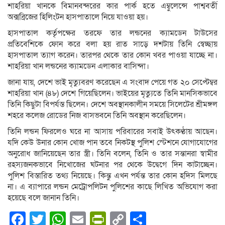
শাহরিয়া খানকে বিমানবন্দরের কার পার্ক হতে এম্বুলেন্সে পাশ্ববর্তী
অক্সব্রিজের হিলিংটন হাসপাতালে নিয়ে যাওয়া হয়।
হাসপাতাল কর্তৃপক্ষের তরফে তার লন্ডনের ক্যামডেন টাউসের
প্রতিবেশিকে ফোন করে বলা হয় রাত সাড়ে দশটায় তিনি স্বেচ্ছায়
হাসপাতাল ত্যাগ করেন। তারপর থেকে তার কোন খবর পাওয়া যাচ্ছে না।
শাহরিয়া খ‌ান লন্ডনের ক্যামডেন এলাকার বা‌সিন্দা।
জানা যায়, দেশে ভাই মৃত্যুবরণ করেছেন এ সংবাদ পেয়ে গত ২০ সেপ্টেম্বর
শাহরিয়া খান (৪৮) দেশে গিয়েছিলেন। ভাই‌য়ের মৃত্যুতে তিনি মানসিকভাবে
তিনি কিছুটা বিপর্যস্ত ছিলেন। দেশে অবস্থানকালীন সময়ে সিলেটের শ্রীমঙ্গল
শহরে কলেজ রোডের নিজ বাসভবনে তিনি অবস্থান করেছিলেন।
তিনি লন্ডন ফিরলেও ঘরে না আসায় পরিবারের সবাই উৎকণ্ঠায় আছেন।
যদি কেউ উনার কোন খোজ পান তবে নিকটস্থ পুলিশ স্টেশনে যোগ‌াযোগের
অনুরোধ জানিয়েছেন তার স্ত্রী। তিনি বলেন, তি‌নি ও তার সন্তানরা স্বামীর
রহস্যজনকভাবে নিখোজের ঘটনার পর থেকে উদ্বেগে দিন কাটাচ্ছেন।
পুলিশ বিস্তারিত তথ্য নিয়েছে। কিন্তু এখন পর্যন্ত তার কোন হদিস মিলছে
না। এ ব্যাপারে লন্ডন মেট্রোপলিটন পুলিশের কাছে লিখিত অভিযোগ করা
হয়েছে বলে জানান তিনি।
Facebook
Twitter
WhatsApp
Email
PrintFriendly
Copy
Share