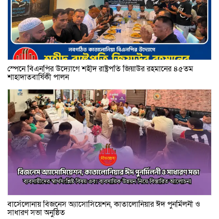
স্পেনে বিএনপির উদ্যোগে শহীদ রাষ্ট্রপতি জিয়াউর রহমানের ৪৫তম
শাহাদাতবার্ষিকী পালন
বার্সেলোনায় বিজনেস অ্যাসোসিয়েশন, কাতালোনিয়ার ঈদ পুনর্মিলনী ও
সাধারণ সভা অনুষ্ঠিত