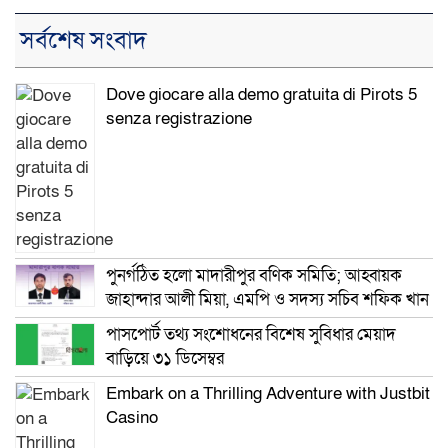
সর্বশেষ সংবাদ
Dove giocare alla demo gratuita di Pirots 5
senza registrazione
পুনর্গঠিত হলো মাদারীপুর বণিক সমিতি; আহ্বায়ক
জাহান্দার আলী মিয়া, এমপি ও সদস্য সচিব শফিক খান
পাসপোর্ট তথ্য সংশোধনের বিশেষ সুবিধার মেয়াদ
বাড়িয়ে ৩১ ডিসেম্বর
Embark on a Thrilling Adventure with Justbit
Casino