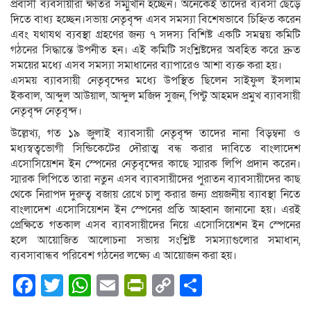
প্রবাসী ব্যবসায়ীরা ক্ষতির সম্মুখীন হচ্ছেন। অনেকেই তাদের ব্যবসা ছেড়ে
দিতে বাধ্য হচ্ছেন।সভায় নেতৃবৃন্দ এসব সমস্যা বিশেষভাবে চিহ্নিত করেন
এবং যথাযথ ব্যবস্থা গ্রহণের জন্য ৭ সদস্য বিশিষ্ট একটি সমন্বয় কমিটি
গঠনের সিদ্ধান্তে উপনীত হন। এই কমিটি সংশ্লিষ্টদের অবহিত করে দ্রুত
সময়ের মধ্যে এসব সমস্যা সমাধানের ব্যাপারেও আশা ব্যক্ত করা হয়।
এসময় ব্যাবসায়ী নেতৃবৃন্দের মধ্যে উপস্থিত ছিলেন সাইফুল ইসলাম
ইকবাল, আব্দুল আউয়াল, আব্দুল মজিদ সুজন, পিন্টু আহমদ প্রমুখ ব্যাবসায়ী
নেতৃবৃন্দ নেতৃবৃন্দ।
উল্লেখ্য, গত ১৯ জুলাই ব্যাবসায়ী নেতৃবৃন্দ তাদের নানা বিড়ম্বনা ও
মধ্যস্বত্বভোগী সিন্ডিকেটের দৌরাত্ম বন্ধ করার দাবিতে বাংলাদেশ
এসোসিয়েশন ইন স্পেনের নেতৃবৃন্দের কাছে স্মারক লিপি প্রদান করেন।
স্মারক লিপিতে তারা নতুন এসব ব্যাবসায়ীদের পুরাতন ব্যাবসায়ীদের কাছ
থেকে নিরাপদ দুরুত্ব বজায় রেখে চালু করার জন্য প্রয়জনীয় ব্যাবস্থা নিতে
বাংলাদেশ এসোসিয়েশন ইন স্পেনের প্রতি আহ্বান জানানো হয়। এরই
প্রেক্ষিতে গতকাল এসব ব্যাবসায়ীদের নিয়ে এসোসিয়েশন ইন স্পেনের
হলে আয়োজিত আলোচনা সভায় সংশ্লিষ্ট সমস্যাগুলোর সমাধান,
ব্যবসাবান্ধব পরিবেশ গঠনের লক্ষ্যে এ আয়োজন করা হয়।
Facebook
Twitter
WhatsApp
Email
PrintFriendly
Copy
Share
Link