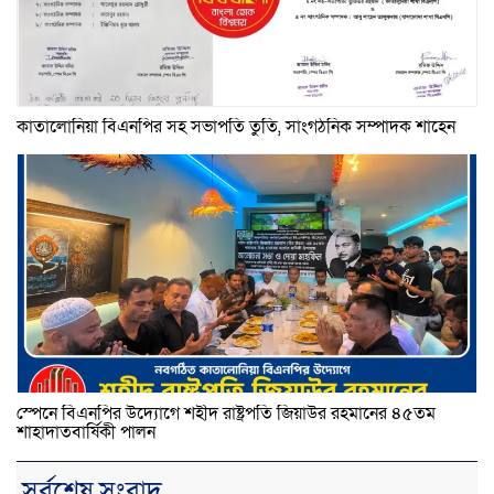
কাতালোনিয়া বিএনপির সহ সভাপতি তুতি, সাংগঠনিক সম্পাদক শাহেন
স্পেনে বিএনপির উদ্যোগে শহীদ রাষ্ট্রপতি জিয়াউর রহমানের ৪৫তম
শাহাদাতবার্ষিকী পালন
সর্বশেষ সংবাদ