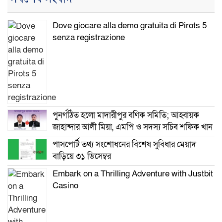
Dove giocare alla demo gratuita di Pirots 5
senza registrazione
পুনর্গঠিত হলো মাদারীপুর বণিক সমিতি; আহ্বায়ক
জাহান্দার আলী মিয়া, এমপি ও সদস্য সচিব শফিক খান
পাসপোর্ট তথ্য সংশোধনের বিশেষ সুবিধার মেয়াদ
বাড়িয়ে ৩১ ডিসেম্বর
Embark on a Thrilling Adventure with Justbit
Casino