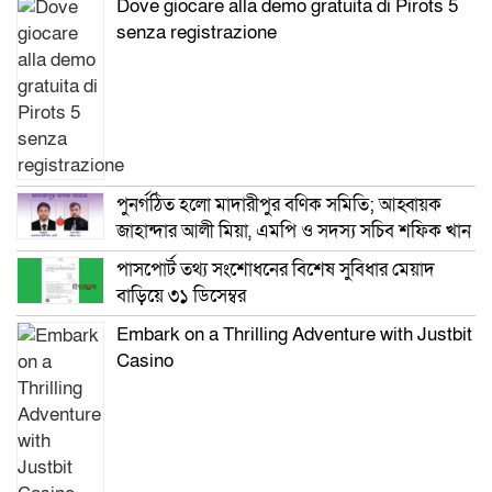
Dove giocare alla demo gratuita di Pirots 5
senza registrazione
পুনর্গঠিত হলো মাদারীপুর বণিক সমিতি; আহ্বায়ক
জাহান্দার আলী মিয়া, এমপি ও সদস্য সচিব শফিক খান
পাসপোর্ট তথ্য সংশোধনের বিশেষ সুবিধার মেয়াদ
বাড়িয়ে ৩১ ডিসেম্বর
Embark on a Thrilling Adventure with Justbit
Casino