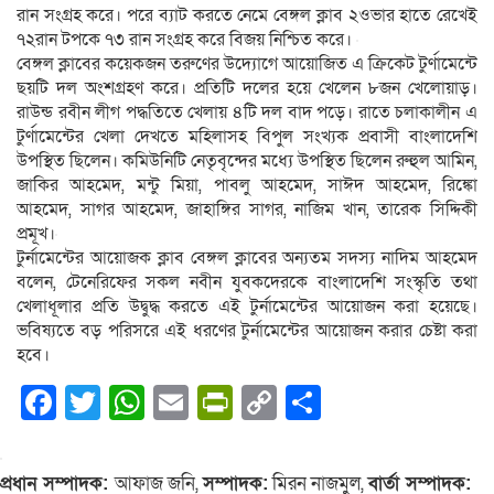
রান সংগ্রহ করে। পরে ব্যাট করতে নেমে বেঙ্গল ক্লাব ২ওভার হাতে রেখেই
৭২রান টপকে ৭৩ রান সংগ্রহ করে বিজয় নিশ্চিত করে।
বেঙ্গল ক্লাবের কয়েকজন তরুণের উদ্যোগে আয়োজিত এ ক্রিকেট টুর্ণামেন্টে
ছয়টি দল অংশগ্রহণ করে। প্রতিটি দলের হয়ে খেলেন ৮জন খেলোয়াড়।
রাউন্ড রবীন লীগ পদ্ধতিতে খেলায় ৪টি দল বাদ পড়ে। রাতে চলাকালীন এ
টুর্ণামেন্টের খেলা দেখতে মহিলাসহ বিপুল সংখ্যক প্রবাসী বাংলাদেশি
উপস্থিত ছিলেন। কমিউনিটি নেতৃবৃন্দের মধ্যে উপস্থিত ছিলেন রুহুল আমিন,
জাকির আহমেদ, মন্টু মিয়া, পাবলু আহমেদ, সাঈদ আহমেদ, রিঙ্কো
আহমেদ, সাগর আহমেদ, জাহাঙ্গির সাগর, নাজিম খান, তারেক সিদ্দিকী
প্রমূখ।
টুর্নামেন্টের আয়োজক ক্লাব বেঙ্গল ক্লাবের অন্যতম সদস্য নাদিম আহমেদ
বলেন, টেনেরিফের সকল নবীন যুবকদেরকে বাংলাদেশি সংস্কৃতি তথা
খেলাধূলার প্রতি উদ্বুদ্ধ করতে এই টুর্নামেন্টের আয়োজন করা হয়েছে।
ভবিষ্যতে বড় পরিসরে এই ধরণের টুর্নামেন্টের আয়োজন করার চেষ্টা করা
হবে।
Facebook
Twitter
WhatsApp
Email
PrintFriendly
Copy
Share
Link
প্রধান সম্পাদক:
আফাজ জনি,
সম্পাদক:
মিরন নাজমুল,
বার্তা সম্পাদক: