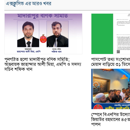
এক্সক্লুসিভ এর আরও খবর
পুনর্গঠিত হলো মাদারীপুর বণিক সমিতি;
পাসপোর্ট তথ্য সংশোধন
আহ্বায়ক জাহান্দার আলী মিয়া, এমপি ও সদস্য
মেয়াদ বাড়িয়ে ৩১ ডিসেম
সচিব শফিক খান
স্পেনে বিএনপির উদ্যোগে
জিয়াউর রহমানের ৪৫তম
পালন