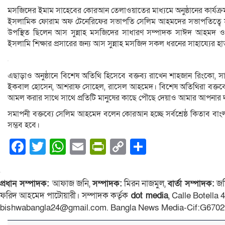
মসজিদের ইমাম সাহেবের কোরআন তেলাওয়াতের মাধ্যমে অনুষ্ঠানের কার্যক্রম
ইসলামিক ফোরাম অফ টেনেরিফের সভাপতি সেলিম আহমদের সভাপতিত্বে সাধা
উপস্থিত ছিলেন আস সুন্নাহ মসজিদের সাধারণ সম্পাদক সাঈদ আহমদ ও
ইসলামি শিক্ষার প্রসারের জন‍্য আস সুন্নাহ মসজিদ সকল ধরনের সাহায্যের হ
এছাড়াও অনুষ্ঠানে বিশেষ অতিথি হিসেবে বক্তব্য রাখেন শাহজান রিংকো, স
ইকবাল হোসেন, আশরাফ সোহেল, রাসেল আহমেদ। বিশেষ অতিথিরা বক্তব্যে
আমল করার সাথে সাথে প্রতিটি মানুষের কাছে পৌছে দেয়াও আমার আপনার দা
সমাপনী বক্তব্যে সেলিম আহমেদ বলেন কোরআন হচ্ছে সর্বশ্রেষ্ঠ কিতাব ব
সম্ভব হবে।
Facebook
Twitter
WhatsApp
Email
PrintFriendly
Copy
Share
Link
প্রধান সম্পাদক:
আফাজ জনি,
সম্পাদক:
মিরন নাজমুল,
বার্তা সম্পাদক:
জম
ফরিদ আহমেদ পাটোয়ারী। সম্পাদক কর্তৃক
dot media
, Calle Botella
bishwabangla24@gmail.com. Bangla News Media-Cif:G6702