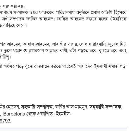
 শুরু করা হয়।
রণ সম্পাদক ওমর ফারুকের পরিচালনায় অনুষ্ঠানে প্রধান অতিথি হিসেবে
 অর্থ সম্পাদক জাকির আহমেদ। জাকির আহমেদ বক্তবে বলেন টেনেরিফে
াত বাড়িয়ে দেবে।
াগর আহমেদ, কামাল আহমেদ, জাহাঙ্গীর সাগর, গোলাম রাব্বানি, জুয়েল টিটু,
 তুলে ধরেন যে কোরআন আল্লাহর বাণী, এটা পড়তে হবে, বুঝতে হবে এবং
য়িত্ব।
াংলা অর্থসহ পড়ে বুঝে বাস্তবায়ন করতে পারলেই আমাদের ইসলামী সমাজ গড়া
ির হোসেন,
সহকারি সম্পাদক:
কবির আল মাহমুদ,
সহকারি সম্পাদক:
 4, Barcelona থেকে প্রকাশিত। ইমেইল-
9793.