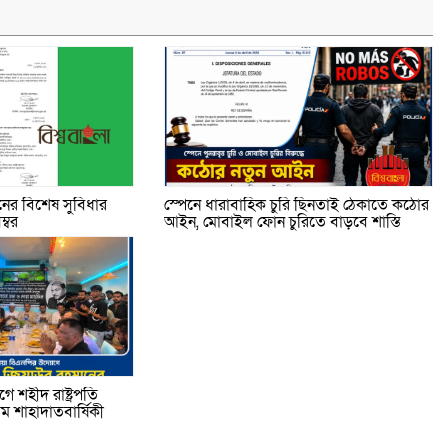
ের বিশেষ সুবিধার
স্পেনে ধারাবাহিক চুরি ছিনতাই ঠেকাতে কঠোর
্বর
আইন, মোবাইল ফোন চুরিতে বাড়বে শাস্তি
 শহীদ রাষ্ট্রপতি
 শাহাদাতবার্ষিকী