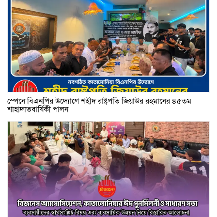
স্পেনে বিএনপির উদ্যোগে শহীদ রাষ্ট্রপতি জিয়াউর রহমানের ৪৫তম
শাহাদাতবার্ষিকী পালন