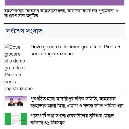
বার্সেলোনায় বিজনেস অ্যাসোসিয়েশন, কাতালোনিয়ার ঈদ পুনর্মিলনী ও
সাধারণ সভা অনুষ্ঠিত
সর্বশেষ সংবাদ
Dove giocare alla demo gratuita di Pirots 5
senza registrazione
পুনর্গঠিত হলো মাদারীপুর বণিক সমিতি; আহ্বায়ক
জাহান্দার আলী মিয়া, এমপি ও সদস্য সচিব শফিক খান
পাসপোর্ট তথ্য সংশোধনের বিশেষ সুবিধার মেয়াদ
বাড়িয়ে ৩১ ডিসেম্বর