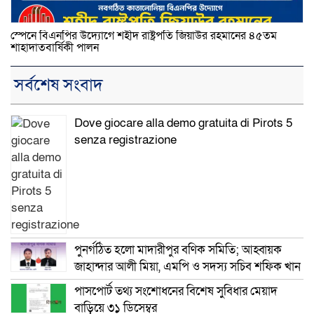
স্পেনে বিএনপির উদ্যোগে শহীদ রাষ্ট্রপতি জিয়াউর রহমানের ৪৫তম
শাহাদাতবার্ষিকী পালন
সর্বশেষ সংবাদ
Dove giocare alla demo gratuita di Pirots 5
senza registrazione
পুনর্গঠিত হলো মাদারীপুর বণিক সমিতি; আহ্বায়ক
জাহান্দার আলী মিয়া, এমপি ও সদস্য সচিব শফিক খান
পাসপোর্ট তথ্য সংশোধনের বিশেষ সুবিধার মেয়াদ
বাড়িয়ে ৩১ ডিসেম্বর