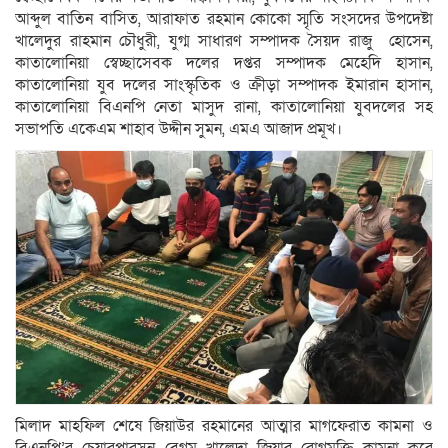
আব্দুল বাতিন বাসিত, আরাফাত রহমান কোকো স্মৃতি সংসদের উপদেষ্টা
খালেদুর রাহমান চৌধুরী, যুগ্ম সাধারণ সম্পাদক সৈয়দ রাজু হোসেন,
কাতালোনিয়া স্বেচ্ছাসেবক দলের দপ্তর সম্পাদক মেহেদি হাসান,
কাতালোনিয়া যুব দলের সাংস্কৃতিক ও ক্রীড়া সম্পাদক ইমারান হাসান,
কাতালোনিয়া বিএনপি নেতা মাসুদ রানা, কাতালোনিয়া যুবদলের সহ
সভাপতি একেএম শাহাব উদ্দীন সুমন, এমএ আজাদ প্রমূখ।
মিলাদ মাহফিল শেষে জিয়াউর রহমানের আত্মার মাগফেরাত কামনা ও
বিএনপি’র চেয়ারপারসন বেগম খালেদা জিয়ার রোগমুক্তি কামনা করে