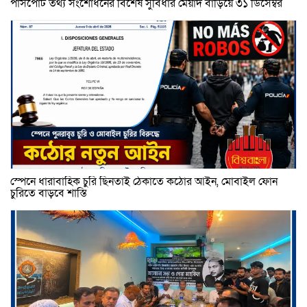
পাসপোর্ট তথ্য সংশোধনের বিশেষ সুবিধার মেয়াদ বাড়িয়ে ৩১ ডিসেম্বর
স্পেনে ধারাবাহিক চুরি ছিনতাই ঠেকাতে কঠোর আইন, মোবাইল ফোন
চুরিতে বাড়বে শাস্তি