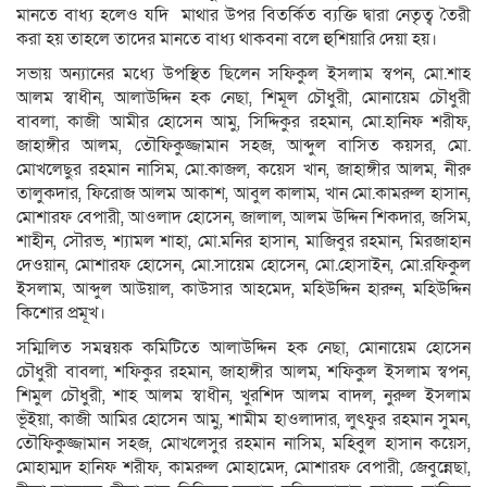
মানতে বাধ্য হলেও যদি মাথার উপর বিতর্কিত ব্যক্তি দ্বারা নেতৃত্ব তৈরী
করা হয় তাহলে তাদের মানতে বাধ্য থাকবনা বলে হুশিয়ারি দেয়া হয়।
সভায় অন্যানের মধ্যে উপস্থিত ছিলেন সফিকুল ইসলাম স্বপন, মো.শাহ
আলম স্বাধীন, আলাউদ্দিন হক নেছা, শিমূল চৌধুরী, মোনায়েম চৌধুরী
বাবলা, কাজী আমীর হোসেন আমু, সিদ্দিকুর রহমান, মো.হানিফ শরীফ,
জাহাঙ্গীর আলম, তৌফিকুজ্জামান সহজ, আব্দুল বাসিত কয়সর, মো.
মোখলেছুর রহমান নাসিম, মো.কাজল, কয়েস খান, জাহাঙ্গীর আলম, নীরু
তালুকদার, ফিরোজ আলম আকাশ, আবুল কালাম, খান মো.কামরুল হাসান,
মোশারফ বেপারী, আওলাদ হোসেন, জালাল, আলম উদ্দিন শিকদার, জসিম,
শাহীন, সৌরভ, শ্যামল শাহা, মো.মনির হাসান, মাজিবুর রহমান, মিরজাহান
দেওয়ান, মোশারফ হোসেন, মো.সায়েম হোসেন, মো.হোসাইন, মো.রফিকুল
ইসলাম, আব্দুল আউয়াল, কাউসার আহমেদ, মহিউদ্দিন হারুন, মহিউদ্দিন
কিশোর প্রমূখ।
সম্মিলিত সমন্বয়ক কমিটিতে আলাউদ্দিন হক নেছা, মোনায়েম হোসেন
চৌধুরী বাবলা, শফিকুর রহমান, জাহাঙ্গীর আলম, শফিকুল ইসলাম স্বপন,
শিমুল চৌধুরী, শাহ আলম স্বাধীন, খুরশিদ আলম বাদল, নুরুল ইসলাম
ভূঁইয়া, কাজী আমির হোসেন আমু, শামীম হাওলাদার, লুৎফুর রহমান সুমন,
তৌফিকুজ্জামান সহজ, মোখলেসুর রহমান নাসিম, মহিবুল হাসান কয়েস,
মোহাম্মদ হানিফ শরীফ, কামরুল মোহামেদ, মোশারফ বেপারী, জেবুন্নেছা,