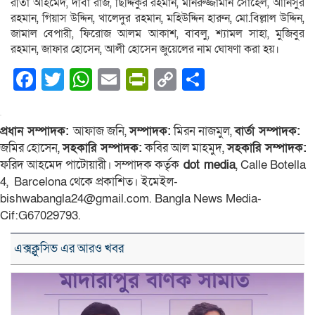
রীতা আহমেদ, দীবা রাজ, ছিদ্দিকুর রহমান, মনিরুজ্জামান সোহেল, আনিসুর
রহমান, গিয়াস উদ্দিন, খালেদুর রহমান, মহিউদ্দিন হারুন, মো.বিল্লাল উদ্দিন,
জামাল বেপারী, ফিরোজ আলম আকাশ, বাবলু, শ্যামল সাহা, মুজিবুর
রহমান, জাফার হোসেন, আলী হোসেন জুয়েলের নাম ঘোষণা করা হয়।
Facebook
Twitter
WhatsApp
Email
PrintFriendly
Copy
Share
Link
প্রধান সম্পাদক:
আফাজ জনি,
সম্পাদক:
মিরন নাজমুল,
বার্তা সম্পাদক:
জমির হোসেন,
সহকারি সম্পাদক:
কবির আল মাহমুদ,
সহকারি সম্পাদক:
ফরিদ আহমেদ পাটোয়ারী। সম্পাদক কর্তৃক
dot media
, Calle Botella
4, Barcelona থেকে প্রকাশিত। ইমেইল-
bishwabangla24@gmail.com. Bangla News Media-
Cif:G67029793.
এক্সক্লুসিভ এর আরও খবর