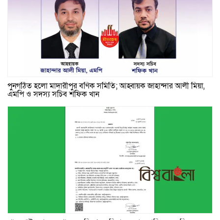
পুনর্গঠিত হলো মাদারীপুর বণিক সমিতি; আহ্বায়ক জাহান্দার আলী মিয়া,
এমপি ও সদস্য সচিব শফিক খান