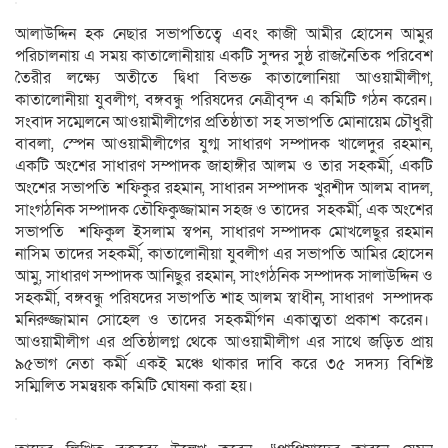
আলাউদ্দিন হক নেছার সভাপতিত্বে এবং কাজী আমীর হোসেন আমুর
পরিচালনায় এ সময় কাতালোনীয়ায় একটি সুন্দর সুষ্ঠ রাজনৈতিক পরিবেশ
তৈরীর লক্ষ্যে অতীতে দ্বিধা বিভক্ত কাতালোনিয়া আওয়ামীলীগ,
কাতালোনীয়া যুবলীগ, বঙ্গবন্ধু পরিষদের নেত্রীবৃন্দ এ কমিটি গঠন করেন।
সংবাদ সম্মেলনে আওয়ামীলীগের প্রতিষ্ঠাতা সহ সভাপতি মোনায়েম চৌধুরী
বাবলা, স্পেন আওয়ামীলীগের যুগ্ম সাধারণ সম্পাদক খালেদুর রহমান,
একটি অংশের সাধারণ সম্পাদক জাহাঙ্গীর আলম ও তার সহকর্মী, একটি
অংশের সভাপতি শফিকুর রহমান, সাধারন সম্পাদক খুরশীদ আলম বাদল,
সাংগঠনিক সম্পাদক তৌফিকুজ্জামান সহজ ও তাদের সহকর্মী, এক অংশের
সভাপতি শফিকুল ইসলাম স্বপন, সাধারণ সম্পাদক মোখলেছুর রহমান
নাসিম তাদের সহকর্মী, কাতালোনীয়া যুবলীগ এর সভাপতি আমির হোসেন
আমু, সাধারণ সম্পাদক আনিছুর রহমান, সাংগঠনিক সম্পাদক সালাউদ্দিন ও
সহকর্মী, বঙ্গবন্ধু পরিষদের সভাপতি শাহ আলম স্বাধীন, সাধারণ সম্পাদক
মনিরুজ্জামান সোহেল ও তাদের সহকর্মীগন একাত্মতা প্রকাশ করেন।
আওয়ামীলীগ এর প্রতিষ্ঠালগ্ন থেকে আওয়ামীলীগ এর সাথে জড়িত প্রায়
৯৫ভাগ নেতা কর্মী একই মঞ্চে থাকার দাবি করে ৩৫ সদস্য বিশিষ্ট
সম্মিলিত সমন্বয়ক কমিটি ঘোষনা করা হয়।