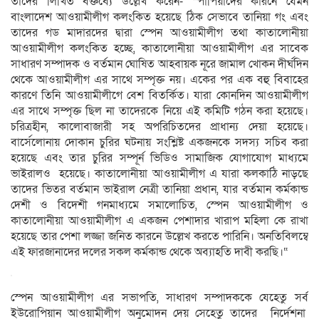
তাদের লিখিত বক্তব্যে উল্লেখ করেন- “পাপিয়াদের কারনে যেমন
বাংলাদেশ আওয়ামীলীগ কলংকিত হয়েছে ঠিক সেভাবে তানিয়া গং এবং
তাদের গড মাদারদের দ্বারা স্পেন আওয়ামীলীগ তথা কাতালোনীয়া
আওয়ামীলীগ কলংকিত হচ্ছে, কাতালোনীয়া আওয়ামীলীগ এর সাবেক
সাধারণ সম্পাদক ও বর্তমান ঘোষিত আহবায়ক নূরে জামাল খোকন দীর্ঘদিন
থেকে আওয়ামীলীগ এর সাথে সম্পৃক্ত নয়। একের পর এক বহু বিবাহের
কারণে তিনি আওয়ামীলীগে বেশ বিতর্কিত। যারা কোনদিন আওয়ামীলীগ
এর সাথে সম্পৃক্ত ছিল না তাদেরকে নিয়ে এই কমিটি গঠন করা হয়েছে।
চরিত্রহীন, কালোবাজারী সহ অপরিচিতদের প্রাধান্য দেয়া হয়েছে।
বার্সেলোনায় দোকান চুরির ঘটনায় সংশ্লিষ্ট একজনকে সদস্য সচিব করা
হয়েছে এবং তার চুরির সম্পূর্ন ভিডিও সামাজিক যোগাযোগ মাধ্যমে
ভাইরালও হয়েছে। কাতালোনীয়া আওয়ামীলীগ এ যারা কলকাঠি নাড়ছে
তাদের ভিতর বর্তমান ভাইরাল নেত্রী তানিয়া প্রধান, যার বর্তমান কর্মকান্ড
দেশী ও বিদেশী গনমাধ্যমে সমালোচিত, স্পেন আওয়ামীলীগ ও
কাতালোনীয়া আওয়ামীলীগ এ একজন পেশাদার খারাপ মহিলা কে রাখা
হয়েছে তার পেশা লজ্জা জনিত কারনে উল্লেখ করতে পারিনি। অনতিবিলম্বে
এই ফারজানাদের দলের সকল কর্মকান্ড থেকে অব্যাহতি দাবী করছি।“
স্পেন আওয়ামীলীগ এর সভাপতি, সাধারণ সম্পাদককে যেহেতু সর্ব
ইউরোপিয়ান আওয়ামীলীগ অনুমোদন দেয় সেহেতু তাদের নির্দেশনা