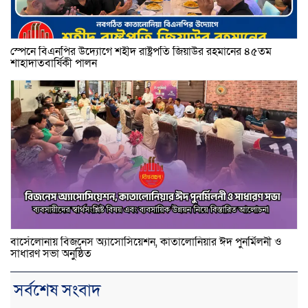
স্পেনে বিএনপির উদ্যোগে শহীদ রাষ্ট্রপতি জিয়াউর রহমানের ৪৫তম
শাহাদাতবার্ষিকী পালন
বার্সেলোনায় বিজনেস অ্যাসোসিয়েশন, কাতালোনিয়ার ঈদ পুনর্মিলনী ও
সাধারণ সভা অনুষ্ঠিত
সর্বশেষ সংবাদ