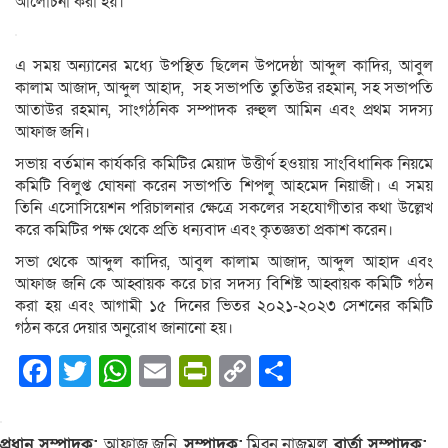
আলোচনা করা হয়।
এ সময় অন্যানের মধ্যে উপস্থিত ছিলেন উপদেষ্ঠা আব্দুল কাদির, আবুল
কালাম আজাদ, আব্দুল আহাদ, সহ সভাপতি তুতিউর রহমান, সহ সভাপতি
আতাউর রহমান, সাংগঠনিক সম্পাদক রুহুল আমিন এবং প্রথম সদস্য
আফাজ জনি।
সভায় বর্তমান কার্যকরি কমিটির মেয়াদ উত্তীর্ণ হওয়ায় সাংবিধানিক নিয়মে
কমিটি বিলুপ্ত ঘোষনা করেন সভাপতি শিপলু আহমেদ নিয়াজী। এ সময়
তিনি এসোসিয়েশন পরিচালনার ক্ষেত্রে সকলের সহযোগীতার কথা উল্লেখ
করে কমিটির পক্ষ থেকে প্রতি ধন্যবাদ এবং কৃতজ্ঞতা প্রকাশ করেন।
সভা থেকে আব্দুল কাদির, আবুল কালাম আজাদ, আব্দুল আহাদ এবং
আফাজ জনি কে আহ্বায়ক করে চার সদস্য বিশিষ্ট আহ্বায়ক কমিটি গঠন
করা হয় এবং আগামী ১৫ দিনের ভিতর ২০২১-২০২৩ সেশনের কমিটি
গঠন করে দেয়ার অনুরোধ জানানো হয়।
Facebook
Twitter
WhatsApp
Email
PrintFriendly
Copy
Share
Link
প্রধান সম্পাদক:
আফাজ জনি,
সম্পাদক:
মিরন নাজমুল,
বার্তা সম্পাদক: