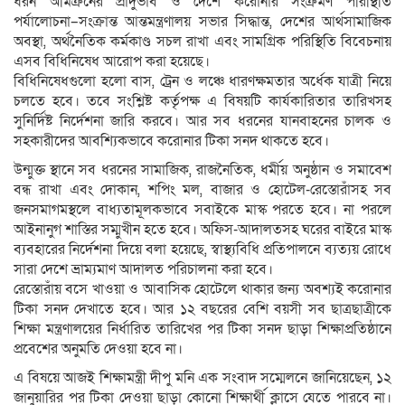
ধরন অমিক্রনের প্রাদুর্ভাব ও দেশে করোনার সংক্রমণ পরিস্থিতি
পর্যালোচনা–সংক্রান্ত আন্তমন্ত্রণালয় সভার সিদ্ধান্ত, দেশের আর্থসামাজিক
অবস্থা, অর্থনৈতিক কর্মকাণ্ড সচল রাখা এবং সামগ্রিক পরিস্থিতি বিবেচনায়
এসব বিধিনিষেধ আরোপ করা হয়েছে।
বিধিনিষেধগুলো হলো বাস, ট্রেন ও লঞ্চে ধারণক্ষমতার অর্ধেক যাত্রী নিয়ে
চলতে হবে। তবে সংশ্লিষ্ট কর্তৃপক্ষ এ বিষয়টি কার্যকারিতার তারিখসহ
সুনির্দিষ্ট নির্দেশনা জারি করবে। আর সব ধরনের যানবাহনের চালক ও
সহকারীদের আবশ্যিকভাবে করোনার টিকা সনদ থাকতে হবে।
উন্মুক্ত স্থানে সব ধরনের সামাজিক, রাজনৈতিক, ধর্মীয় অনুষ্ঠান ও সমাবেশ
বন্ধ রাখা এবং দোকান, শপিং মল, বাজার ও হোটেল-রেস্তোরাঁসহ সব
জনসমাগমস্থলে বাধ্যতামূলকভাবে সবাইকে মাস্ক পরতে হবে। না পরলে
আইনানুগ শাস্তির সম্মুখীন হতে হবে। অফিস-আদালতসহ ঘরের বাইরে মাস্ক
ব্যবহারের নির্দেশনা দিয়ে বলা হয়েছে, স্বাস্থ্যবিধি প্রতিপালনে ব্যত্যয় রোধে
সারা দেশে ভ্রাম্যমাণ আদালত পরিচালনা করা হবে।
রেস্তোরাঁয় বসে খাওয়া ও আবাসিক হোটেলে থাকার জন্য অবশ্যই করোনার
টিকা সনদ দেখাতে হবে। আর ১২ বছরের বেশি বয়সী সব ছাত্রছাত্রীকে
শিক্ষা মন্ত্রণালয়ের নির্ধারিত তারিখের পর টিকা সনদ ছাড়া শিক্ষাপ্রতিষ্ঠানে
প্রবেশের অনুমতি দেওয়া হবে না।
এ বিষয়ে আজই শিক্ষামন্ত্রী দীপু মনি এক সংবাদ সম্মেলনে জানিয়েছেন, ১২
জানুয়ারির পর টিকা দেওয়া ছাড়া কোনো শিক্ষার্থী ক্লাসে যেতে পারবে না।