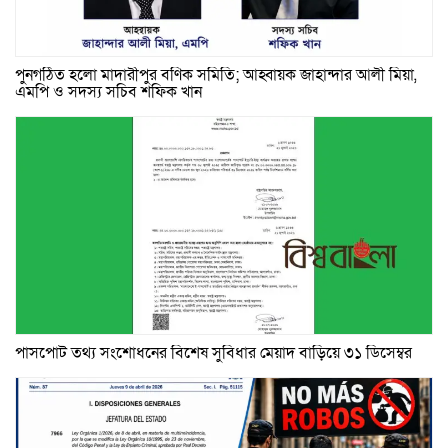
পুনর্গঠিত হলো মাদারীপুর বণিক সমিতি; আহ্বায়ক জাহান্দার আলী মিয়া,
এমপি ও সদস্য সচিব শফিক খান
পাসপোর্ট তথ্য সংশোধনের বিশেষ সুবিধার মেয়াদ বাড়িয়ে ৩১ ডিসেম্বর