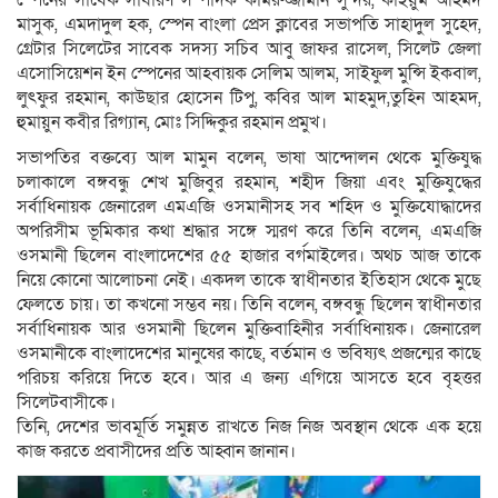
স্পেনের সাবেক সাধারণ সম্পাদক কামরুজ্জামান সুন্দর, কাইয়ুম আহমদ
মাসুক, এমদাদুল হক, স্পেন বাংলা প্রেস ক্লাবের সভাপতি সাহাদুল সুহেদ,
গ্রেটার সিলেটের সাবেক সদস্য সচিব আবু জাফর রাসেল, সিলেট জেলা
এসোসিয়েশন ইন স্পেনের আহবায়ক সেলিম আলম, সাইফুল মুন্সি ইকবাল,
লুৎফুর রহমান, কাউছার হোসেন টিপু, কবির আল মাহমুদ,তুহিন আহমদ,
হুমায়ুন কবীর রিগ্যান, মোঃ সিদ্দিকুর রহমান প্রমুখ।
সভাপতির বক্তব্যে আল মামুন বলেন, ভাষা আন্দোলন থেকে মুক্তিযুদ্ধ
চলাকালে বঙ্গবন্ধু শেখ মুজিবুর রহমান, শহীদ জিয়া এবং মুক্তিযুদ্ধের
সর্বাধিনায়ক জেনারেল এমএজি ওসমানীসহ সব শহিদ ও মুক্তিযোদ্ধাদের
অপরিসীম ভূমিকার কথা শ্রদ্ধার সঙ্গে স্মরণ করে তিনি বলেন, এমএজি
ওসমানী ছিলেন বাংলাদেশের ৫৫ হাজার বর্গমাইলের। অথচ আজ তাকে
নিয়ে কোনো আলোচনা নেই। একদল তাকে স্বাধীনতার ইতিহাস থেকে মুছে
ফেলতে চায়। তা কখনো সম্ভব নয়। তিনি বলেন, বঙ্গবন্ধু ছিলেন স্বাধীনতার
সর্বাধিনায়ক আর ওসমানী ছিলেন মুক্তিবাহিনীর সর্বাধিনায়ক। জেনারেল
ওসমানীকে বাংলাদেশের মানুষের কাছে, বর্তমান ও ভবিষ্যৎ প্রজন্মের কাছে
পরিচয় করিয়ে দিতে হবে। আর এ জন্য এগিয়ে আসতে হবে বৃহত্তর
সিলেটবাসীকে।
তিনি, দেশের ভাবমূর্তি সমুন্নত রাখতে নিজ নিজ অবস্থান থেকে এক হয়ে
কাজ করতে প্রবাসীদের প্রতি আহ্বান জানান।