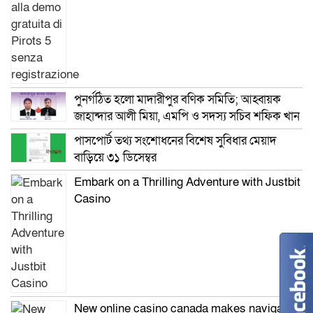
পুনর্গঠিত হলো মাদারীপুর বণিক সমিতি; আহ্বায়ক
জাহান্দার আলী মিয়া, এমপি ও সদস্য সচিব শফিক খান
পাসপোর্ট তথ্য সংশোধনের বিশেষ সুবিধার মেয়াদ
বাড়িয়ে ৩১ ডিসেম্বর
Embark on a Thrilling Adventure with Justbit
Casino
New online casino canada makes navigation