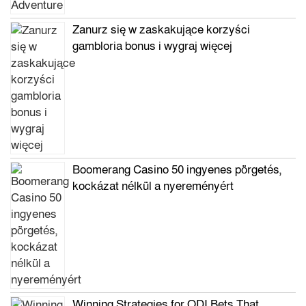
Zanurz się w zaskakujące korzyści
gambloria bonus i wygraj więcej
Boomerang Casino 50 ingyenes pörgetés,
kockázat nélkül a nyereményért
Winning Strategies for ODI Bets That