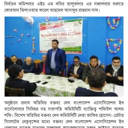
নির্বাচন কমিশনার এইচ এম দবির তালুকদার এর সঞ্চালনায় শুরুতে
কোরআন তিলাওয়াত করেন আহমেদ আসাদুর রাহমান সাদ।
অনুষ্ঠানে প্রধান অতিথির বক্তব্য দেন বাংলাদেশ এসোসিয়েশন ইন
বার্সেলোনার সিনিয়র সহ সভাপতি কমিউনিটি ব্যাক্তিত্ব শফিউল আলম
শফি। বিশেষ অতিথির বক্তব্য দেন কমিউনিটি নেতা জাকির হোসেন। গ্রেটার
সিলেটের নেতৃবৃন্দের মধ্যে বক্তব্য দেন বাংলাদেশ এসোসিয়েশন ইন