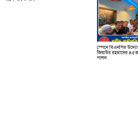
স্পেনে বিএনপির উদ্যোগে
জিয়াউর রহমানের ৪৫তম
পালন