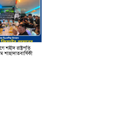
 শহীদ রাষ্ট্রপতি
 শাহাদাতবার্ষিকী