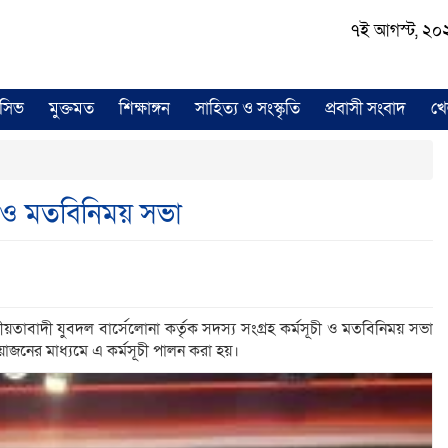
৭ই আগস্ট, ২০২৬ 
লুসিভ
মুক্তমত
শিক্ষাঙ্গন
সাহিত্য ও সংস্কৃতি
প্রবাসী সংবাদ
খে
চী ও মতবিনিময় সভা
তাবাদী যুবদল বার্সেলোনা কর্তৃক সদস্য সংগ্রহ কর্মসূচী ও মতবিনিময় সভা
আয়োজনের মাধ্যমে এ কর্মসূচী পালন করা হয়।