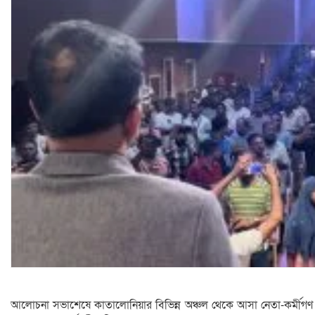
আলোচনা সভাশেষে কাতালোনিয়ার বিভিন্ন অঞ্চল থেকে আসা নেতা-কর্মীগণ 