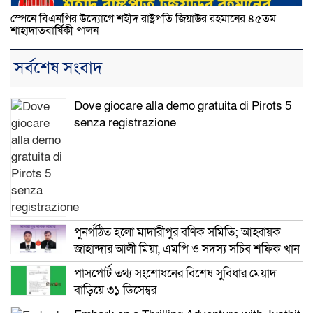
স্পেনে বিএনপির উদ্যোগে শহীদ রাষ্ট্রপতি জিয়াউর রহমানের ৪৫তম
শাহাদাতবার্ষিকী পালন
সর্বশেষ সংবাদ
Dove giocare alla demo gratuita di Pirots 5
senza registrazione
পুনর্গঠিত হলো মাদারীপুর বণিক সমিতি; আহ্বায়ক
জাহান্দার আলী মিয়া, এমপি ও সদস্য সচিব শফিক খান
পাসপোর্ট তথ্য সংশোধনের বিশেষ সুবিধার মেয়াদ
বাড়িয়ে ৩১ ডিসেম্বর