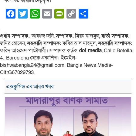
নবগঠিত কমিটির নেতৃবৃন্দ।
Facebook
Twitter
WhatsApp
Email
PrintFriendly
Copy
Share
Link
প্রধান সম্পাদক:
আফাজ জনি,
সম্পাদক:
মিরন নাজমুল,
বার্তা সম্পাদক:
জমির হোসেন,
সহকারি সম্পাদক:
কবির আল মাহমুদ,
সহকারি সম্পাদক:
ফরিদ আহমেদ পাটোয়ারী। সম্পাদক কর্তৃক
dot media
, Calle Botella
4, Barcelona থেকে প্রকাশিত। ইমেইল-
bishwabangla24@gmail.com. Bangla News Media-
Cif:G67029793.
এক্সক্লুসিভ এর আরও খবর