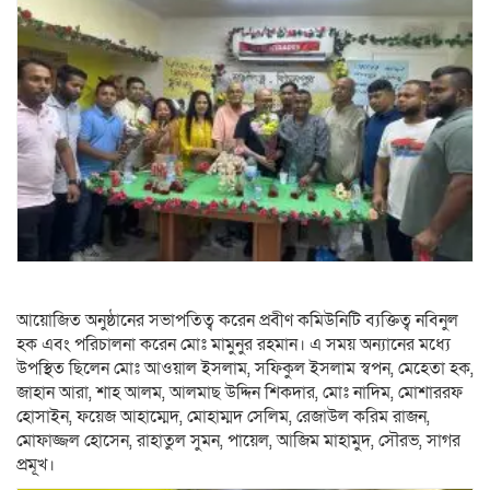
আয়োজিত অনুষ্ঠানের সভাপতিত্ব করেন প্রবীণ কমিউনিটি ব্যক্তিত্ব নবিনুল
হক এবং পরিচালনা করেন মোঃ মামুনুর রহমান। এ সময় অন্যানের মধ্যে
উপস্থিত ছিলেন মোঃ আওয়াল ইসলাম, সফিকুল ইসলাম স্বপন, মেহেতা হক,
জাহান আরা, শাহ আলম, আলমাছ উদ্দিন শিকদার, মোঃ নাদিম, মোশাররফ
হোসাইন, ফয়েজ আহাম্মেদ, মোহাম্মদ সেলিম, রেজাউল করিম রাজন,
মোফাজ্জল হোসেন, রাহাতুল সুমন, পায়েল, আজিম মাহামুদ, সৌরভ, সাগর
প্রমূখ।