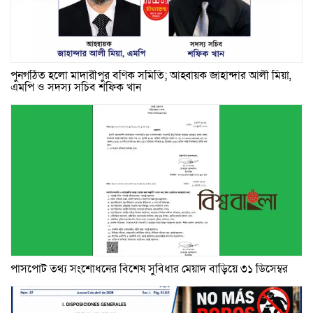
পুনর্গঠিত হলো মাদারীপুর বণিক সমিতি; আহ্বায়ক জাহান্দার আলী মিয়া,
এমপি ও সদস্য সচিব শফিক খান
পাসপোর্ট তথ্য সংশোধনের বিশেষ সুবিধার মেয়াদ বাড়িয়ে ৩১ ডিসেম্বর