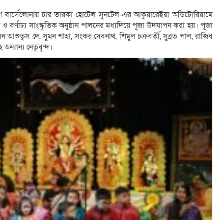
্যোগে বার্সেলোনায় চার তারকা হোটেল সুনটেল-এর আকুয়ারেইয়া অডিটোরিয়ামে
ও বর্ণাঢ্য সাংস্কৃতিক অনুষ্ঠান পালনের মধ্যদিয়ে পূজা উদযাপন করা হয়। পূজা
লেন আশুতুস দে, সুমন শাহা, সংকর দেবনাথ, শিমুল চক্রবর্তী, সুব্রত পাল, রাজিব
 অন্যান্য নেতৃবৃন্দ।