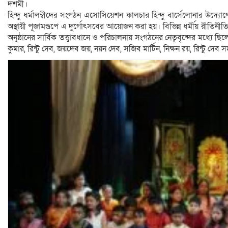
দশমী।
হিন্দু ধর্মালম্বীদের সংগঠন এসোসিয়েশন কালচার হিন্দু বার্সেলোনার উদ
অস্থায়ী পূজামণ্ডপে এ দুর্গোৎসবের আয়োজন করা হয়। বিভিন্ন ধর্মীয় রীতিনীতি 
অনুষ্ঠানের সার্বিক তত্ত্বাবধানে ও পরিচালনায় সংগঠনের নেতৃবৃন্দের মধ্যে ছি
কুমার, রিন্টু দেব, জয়দেব জয়, নয়ন দেব, সজিব মার্টিন, নিক্ষন রয়, রিন্টু দেব সহ