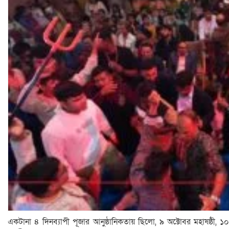
একটানা ৪ দিনব্যাপী পূজার আনুষ্ঠানিকতায় ছিলো, ৯ অক্টোবর মহাষষ্ঠী, ১০