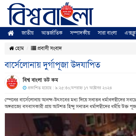
জাতীয়
আন্তর্জাতিক
সম্পাদকীয়
সারা বাংলা
এক্সক্
হোম
প্রবাসী সংবাদ
বার্সেলোনায় দুর্গাপূজা উদযাপিত
বিশ্ব বাংলা ডট কম
প্রকাশিত হয়েছে : ৯:২৫:৩০,অপরাহ্ন ১৭ অক্টোবর ২০২৪
স্পেনের বার্সেলোনায় আনন্দ-উৎসবের মধ্য দিয়ে সনাতন ধর্মাবলম্বীদের সবচেয়
অঙ্গরাজ্যে বসবাসকারী প্রায় আটশত হিন্দু সনাতন ধর্মালম্বীদের ধর্মীয় উক্ত 