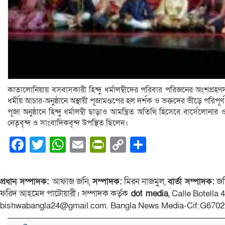
কাতালোনিয়ায় বসবাসকারী হিন্দু ধর্মালম্বীদের পরিবার পরিজনের অংশগ্রহণ
ধর্মীয় আচার-অনুষ্ঠানে অস্থায়ী পূজামণ্ডপের হল দর্শক ও ভক্তদের ভীড়ে পরিপূর
পূজা অনুষ্ঠানে হিন্দু ধর্মালম্বী ছাড়াও আমন্ত্রিত অতিথি হিসেবে বার্সেলোনা
নেতৃবৃন্দ ও সাংবাদিকবৃন্দ উপস্থিত ছিলেন।
Facebook
Twitter
WhatsApp
Email
PrintFriendly
Copy
Share
Link
প্রধান সম্পাদক:
আফাজ জনি,
সম্পাদক:
মিরন নাজমুল,
বার্তা সম্পাদক:
জম
ফরিদ আহমেদ পাটোয়ারী। সম্পাদক কর্তৃক
dot media
, Calle Botella
bishwabangla24@gmail.com. Bangla News Media-Cif:G6702