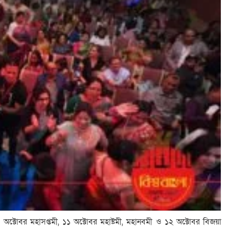
 অক্টোবর মহাসপ্তমী, ১১ অক্টোবর মহাষ্টমী, মহানবমী ও ১২ অক্টোবর বিজয়া