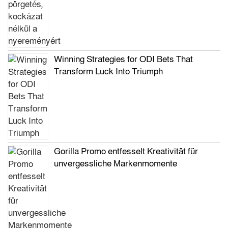
Winning Strategies for ODI Bets That
Transform Luck Into Triumph
Gorilla Promo entfesselt Kreativität für
unvergessliche Markenmomente