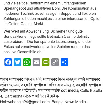
und vielseitige Plattform mit einem umfangreichen
Spielangebot und attraktiven Boni. Die Kombination aus
moderner Technik, zuverlässigem Support und flexiblen
Zahlungsmethoden macht es zu einer interessanten Option
im Online-Casino-Markt.
Wer Wert auf Abwechslung, Sicherheit und gute
Bonusaktionen legt, sollte Betmatch Casino definitiv
ausprobieren. Die transparente Lizenzierung und der
Fokus auf verantwortungsvolles Spielen runden das
positive Gesamtbild ab.
Facebook
Twitter
WhatsApp
Email
PrintFriendly
Copy
Share
Link
প্রধান সম্পাদক:
আফাজ জনি,
সম্পাদক:
মিরন নাজমুল,
বার্তা সম্পাদক:
জমির হোসেন,
সহকারি সম্পাদক:
কবির আল মাহমুদ,
সহকারি সম্পাদক:
ফরিদ আহমেদ পাটোয়ারী। সম্পাদক কর্তৃক
dot media
, Calle Botella
4, Barcelona থেকে প্রকাশিত। ইমেইল-
bishwabangla24@gmail.com. Bangla News Media-