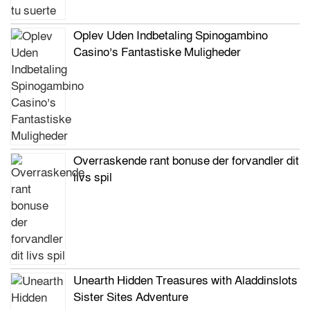
Oplev Uden Indbetaling Spinogambino
Casino’s Fantastiske Muligheder
Overraskende rant bonuse der forvandler dit
livs spil
Unearth Hidden Treasures with Aladdinslots
Sister Sites Adventure