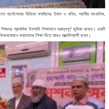
লেন বার্সেলোনার বিভিন্ন মসজিদের ইমাম ও খতিব, স্থানীয় সাংবাদিক,
দের প্রাথমিক ইসলামি শিক্ষাদানে গুরুত্বপূর্ণ ভূমিকা রাখবে। চারটি
অভিভাবকেরাও সন্তানদের শিক্ষা দিতে আরও আত্মবিশ্বাসী হবেন।