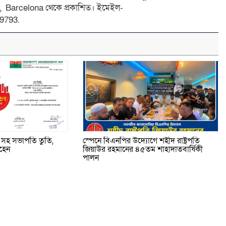
 4, Barcelona থেকে প্রকাশিত। ইমেইল-
9793.
সহ সভাপতি তুতি,
স্পেনে বিএনপির উদ্যোগে শহীদ রাষ্ট্রপতি
হেন
জিয়াউর রহমানের ৪৫তম শাহাদাতবার্ষিকী
পালন