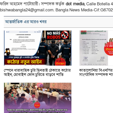
ফরিদ আহমেদ পাটোয়ারী। সম্পাদক কর্তৃক
dot media
, Calle Botella
bishwabangla24@gmail.com. Bangla News Media-Cif:G6702
আন্তর্জাতিক এর আরও খবর
স্পেনে ধারাবাহিক চুরি ছিনতাই ঠেকাতে কঠোর
কাতালোনিয়া বিএনপির 
আইন, মোবাইল ফোন চুরিতে বাড়বে শাস্তি
সাংগঠনিক সম্পাদক শা