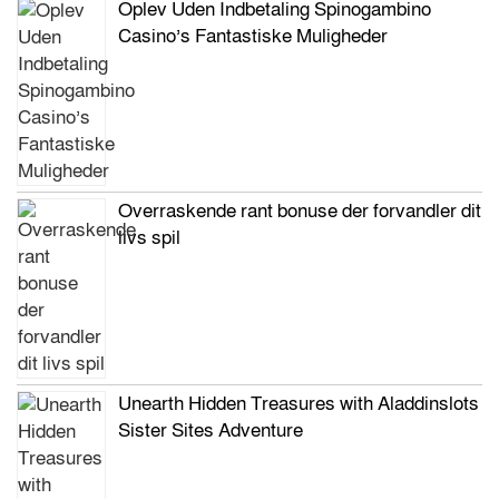
Oplev Uden Indbetaling Spinogambino
Casino’s Fantastiske Muligheder
Overraskende rant bonuse der forvandler dit
livs spil
Unearth Hidden Treasures with Aladdinslots
Sister Sites Adventure