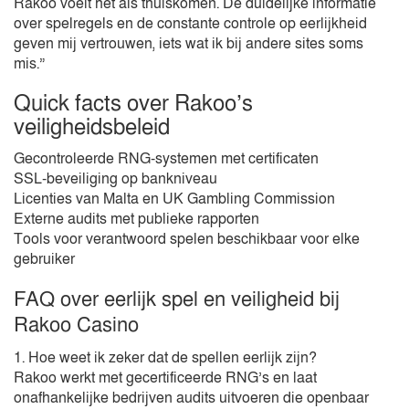
Rakoo voelt het als thuiskomen. De duidelijke informatie
over spelregels en de constante controle op eerlijkheid
geven mij vertrouwen, iets wat ik bij andere sites soms
mis.”
Quick facts over Rakoo’s
veiligheidsbeleid
Gecontroleerde RNG-systemen met certificaten
SSL-beveiliging op bankniveau
Licenties van Malta en UK Gambling Commission
Externe audits met publieke rapporten
Tools voor verantwoord spelen beschikbaar voor elke
gebruiker
FAQ over eerlijk spel en veiligheid bij
Rakoo Casino
1. Hoe weet ik zeker dat de spellen eerlijk zijn?
Rakoo werkt met gecertificeerde RNG’s en laat
onafhankelijke bedrijven audits uitvoeren die openbaar