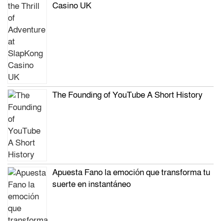
Casino UK
The Founding of YouTube A Short History
Apuesta Fano la emoción que transforma tu
suerte en instantáneo