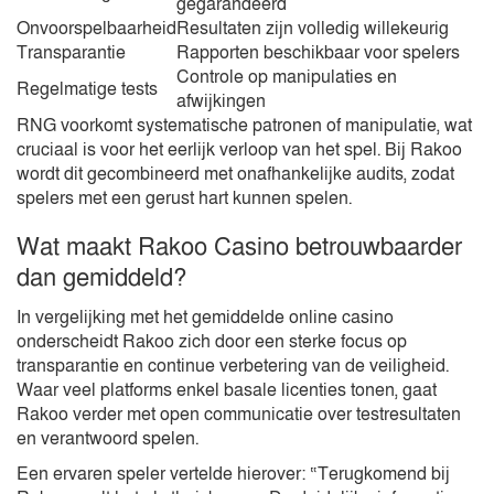
gegarandeerd
Onvoorspelbaarheid
Resultaten zijn volledig willekeurig
Transparantie
Rapporten beschikbaar voor spelers
Controle op manipulaties en
Regelmatige tests
afwijkingen
RNG voorkomt systematische patronen of manipulatie, wat
cruciaal is voor het eerlijk verloop van het spel. Bij Rakoo
wordt dit gecombineerd met onafhankelijke audits, zodat
spelers met een gerust hart kunnen spelen.
Wat maakt Rakoo Casino betrouwbaarder
dan gemiddeld?
In vergelijking met het gemiddelde online casino
onderscheidt Rakoo zich door een sterke focus op
transparantie en continue verbetering van de veiligheid.
Waar veel platforms enkel basale licenties tonen, gaat
Rakoo verder met open communicatie over testresultaten
en verantwoord spelen.
Een ervaren speler vertelde hierover: “Terugkomend bij