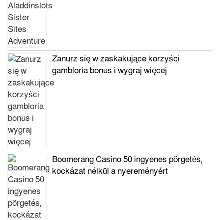
Zanurz się w zaskakujące korzyści
gambloria bonus i wygraj więcej
Boomerang Casino 50 ingyenes pörgetés,
kockázat nélkül a nyereményért