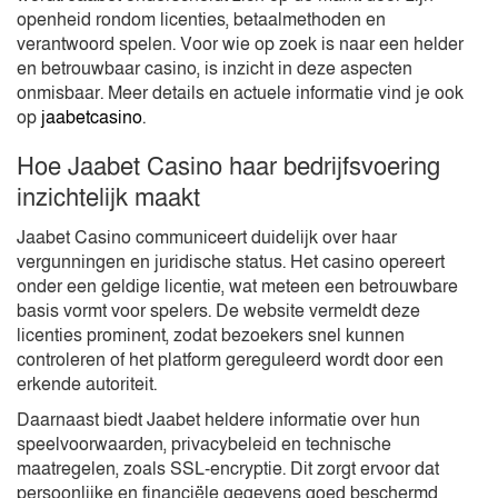
openheid rondom licenties, betaalmethoden en
verantwoord spelen. Voor wie op zoek is naar een helder
en betrouwbaar casino, is inzicht in deze aspecten
onmisbaar. Meer details en actuele informatie vind je ook
op
jaabetcasino
.
Hoe Jaabet Casino haar bedrijfsvoering
inzichtelijk maakt
Jaabet Casino communiceert duidelijk over haar
vergunningen en juridische status. Het casino opereert
onder een geldige licentie, wat meteen een betrouwbare
basis vormt voor spelers. De website vermeldt deze
licenties prominent, zodat bezoekers snel kunnen
controleren of het platform gereguleerd wordt door een
erkende autoriteit.
Daarnaast biedt Jaabet heldere informatie over hun
speelvoorwaarden, privacybeleid en technische
maatregelen, zoals SSL-encryptie. Dit zorgt ervoor dat
persoonlijke en financiële gegevens goed beschermd