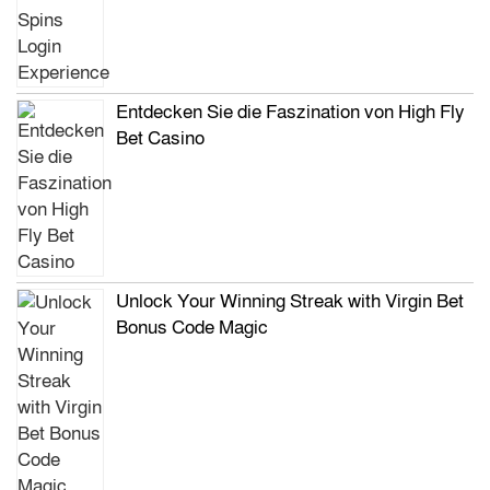
Entdecken Sie die Faszination von High Fly
Bet Casino
Unlock Your Winning Streak with Virgin Bet
Bonus Code Magic