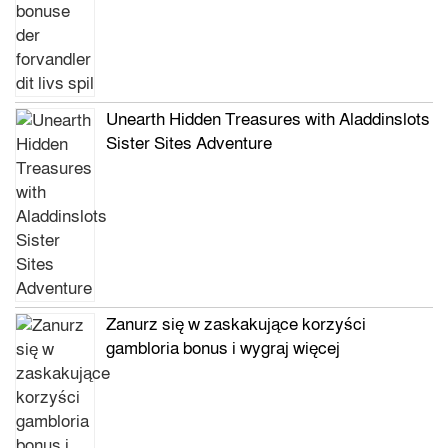
Unearth Hidden Treasures with Aladdinslots
Sister Sites Adventure
Zanurz się w zaskakujące korzyści
gambloria bonus i wygraj więcej