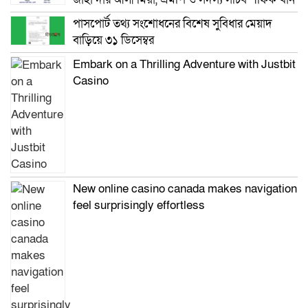
পাসপোর্ট তথ্য সংশোধনের বিশেষ সুবিধার মেয়াদ
বাড়িয়ে ৩১ ডিসেম্বর
Embark on a Thrilling Adventure with Justbit
Casino
New online casino canada makes navigation
feel surprisingly effortless