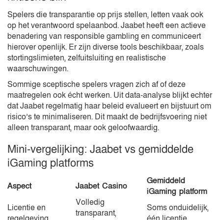
Spelers die transparantie op prijs stellen, letten vaak ook
op het verantwoord spelaanbod. Jaabet heeft een actieve
benadering van responsible gambling en communiceert
hierover openlijk. Er zijn diverse tools beschikbaar, zoals
stortingslimieten, zelfuitsluiting en realistische
waarschuwingen.
Sommige sceptische spelers vragen zich af of deze
maatregelen ook écht werken. Uit data-analyse blijkt echter
dat Jaabet regelmatig haar beleid evalueert en bijstuurt om
risico’s te minimaliseren. Dit maakt de bedrijfsvoering niet
alleen transparant, maar ook geloofwaardig.
Mini-vergelijking: Jaabet vs gemiddelde
iGaming platforms
Gemiddeld
Aspect
Jaabet Casino
iGaming platform
Volledig
Licentie en
Soms onduidelijk,
transparant,
regelgeving
één licentie