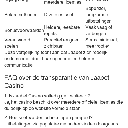
meerdere licenties
Beperkter,
Betaalmethoden
Divers en snel
langzamere
uitbetalingen
Heldere, leesbare
Vaak vaag of
Bonusvoorwaarden
regels
verborgen
Verantwoord
Proactief en goed
Soms minimaal,
spelen
zichtbaar
meer ‘optie’
Deze vergelijking toont aan dat Jaabet zich redelijk
onderscheidt door haar openheid en heldere
communicatie.
FAQ over de transparantie van Jaabet
Casino
1. Is Jaabet Casino volledig gelicentieerd?
Ja, het casino beschikt over meerdere officiële licenties die
duidelijk op de website vermeld staan.
2. Hoe snel worden uitbetalingen geregeld?
Uitbetalingen via populaire methoden vinden doorgaans