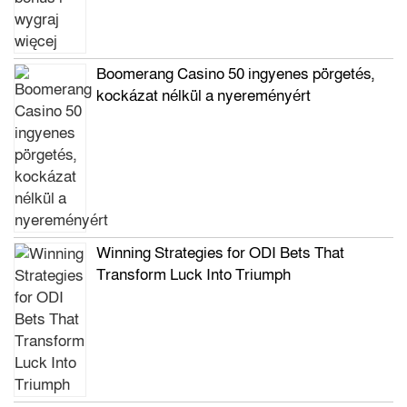
Boomerang Casino 50 ingyenes pörgetés,
kockázat nélkül a nyereményért
Winning Strategies for ODI Bets That
Transform Luck Into Triumph