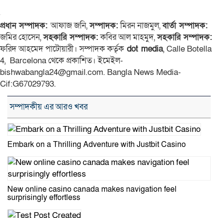
Link
প্রধান সম্পাদক:
আফাজ জনি,
সম্পাদক:
মিরন নাজমুল,
বার্তা সম্পাদক:
জমির হোসেন,
সহকারি সম্পাদক:
কবির আল মাহমুদ,
সহকারি সম্পাদক:
ফরিদ আহমেদ পাটোয়ারী। সম্পাদক কর্তৃক
dot media
, Calle Botella
4, Barcelona থেকে প্রকাশিত। ইমেইল-
bishwabangla24@gmail.com. Bangla News Media-
Cif:G67029793.
সম্পাদকীয় এর আরও খবর
Embark on a Thrilling Adventure with Justbit Casino
New online casino canada makes navigation feel
surprisingly effortless