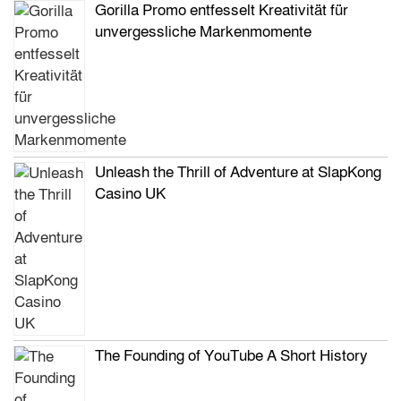
Gorilla Promo entfesselt Kreativität für
unvergessliche Markenmomente
Unleash the Thrill of Adventure at SlapKong
Casino UK
The Founding of YouTube A Short History