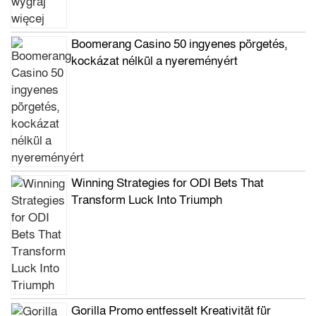
Boomerang Casino 50 ingyenes pörgetés,
kockázat nélkül a nyereményért
Winning Strategies for ODI Bets That
Transform Luck Into Triumph
Gorilla Promo entfesselt Kreativität für