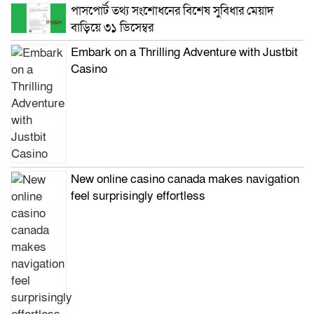
পাসপোর্ট তথ্য সংশোধনের বিশেষ সুবিধার মেয়াদ
বাড়িয়ে ৩১ ডিসেম্বর
Embark on a Thrilling Adventure with Justbit
Casino
New online casino canada makes navigation
feel surprisingly effortless