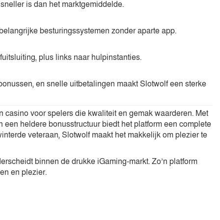
sneller is dan het marktgemiddelde.
e belangrijke besturingssystemen zonder aparte app.
uitsluiting, plus links naar hulpinstanties.
onussen, en snelle uitbetalingen maakt Slotwolf een sterke
n casino voor spelers die kwaliteit en gemak waarderen. Met
n een heldere bonusstructuur biedt het platform een complete
interde veteraan, Slotwolf maakt het makkelijk om plezier te
erscheidt binnen de drukke iGaming-markt. Zo’n platform
wen en plezier.