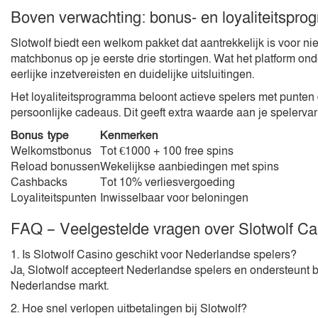
Boven verwachting: bonus- en loyaliteitspr
Slotwolf biedt een welkom pakket dat aantrekkelijk is voor ni
matchbonus op je eerste drie stortingen. Wat het platform on
eerlijke inzetvereisten en duidelijke uitsluitingen.
Het loyaliteitsprogramma beloont actieve spelers met punten 
persoonlijke cadeaus. Dit geeft extra waarde aan je spelerv
Bonus type
Kenmerken
Welkomstbonus
Tot €1000 + 100 free spins
Reload bonussen
Wekelijkse aanbiedingen met spins
Cashbacks
Tot 10% verliesvergoeding
Loyaliteitspunten
Inwisselbaar voor beloningen
FAQ – Veelgestelde vragen over Slotwolf Ca
1. Is Slotwolf Casino geschikt voor Nederlandse spelers?
Ja, Slotwolf accepteert Nederlandse spelers en ondersteunt 
Nederlandse markt.
2. Hoe snel verlopen uitbetalingen bij Slotwolf?