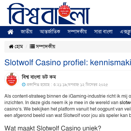
জাতীয়
আন্তর্জাতিক
সম্পাদকীয়
সারা বাংলা
এক্সক্
হোম
সম্পাদকীয়
Slotwolf Casino profiel: kennismak
বিশ্ব বাংলা ডট কম
প্রকাশিত হয়েছে : ৩:২১:১৯,অপরাহ্ন ১২ ডিসেম্বর ২০২৫
Als content-strateeg binnen de iGaming-industrie richt ik mi
inzichten. In deze gids neem ik je mee in de wereld van
slotw
casino’s. We bekijken het platform vanuit het oogpunt van ve
een afgerond beeld van wat Slotwolf voor jou als speler kan 
Wat maakt Slotwolf Casino uniek?