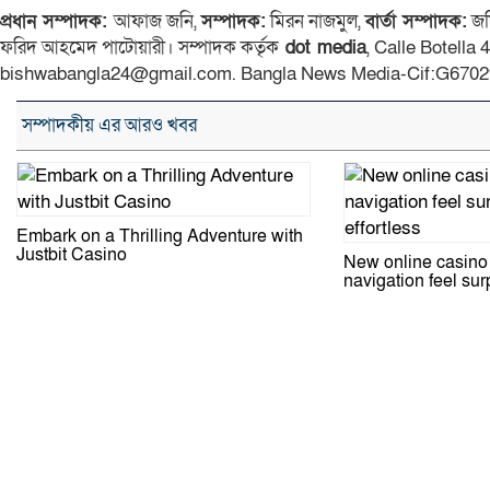
প্রধান সম্পাদক:
আফাজ জনি,
সম্পাদক:
মিরন নাজমুল,
বার্তা সম্পাদক:
জম
ফরিদ আহমেদ পাটোয়ারী। সম্পাদক কর্তৃক
dot media
, Calle Botella
bishwabangla24@gmail.com. Bangla News Media-Cif:G6702
সম্পাদকীয় এর আরও খবর
Embark on a Thrilling Adventure with
Justbit Casino
New online casin
navigation feel surp