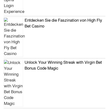
Entdecken Sie die Faszination von High Fly
Bet Casino
Unlock Your Winning Streak with Virgin Bet
Bonus Code Magic