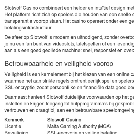
Slotwolf Casino combineert een helder en intuïtief design me
Het platform richt zich op spelers die houden van een snelle
transparantie voorop staan. Het casino opereert onder een g
betalingsinfrastructuur.
De sfeer op Slotwolf is modern en uitnodigend, zonder overbodi
je nu een fan bent van videoslots, tafelspellen of een levendi
aan als een goed geoliede machine: snel, responsief en overzi
Betrouwbaarheid en veiligheid voorop
Veiligheid is een kernelement bij het kiezen van een online 
waarmee het aan strikte regels omtrent eerlijk spel en spele
SSL-encryptie, zodat persoonlijke en financiële data goed be
Daarnaast hanteert Slotwolf duidelijke voorwaarden op het g
instellen en krijgen toegang tot hulpprogramma’s bij gokpro
vertrouwen en draagt bij aan een betrouwbare speelomgevin
Kenmerk
Slotwolf Casino
Licentie
Malta Gaming Authority (MGA)
Beveiliging
SSL-encryptie en veilige betaling