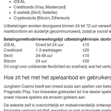
iDEAL
Creditcards (Visa, Mastercard)
E-wallets (Skrill, Neteller)
Cryptovaluta (Bitcoin, Ethereum)
Uitbetalingen worden doorgaans binnen 24 tot 72 uur verwerk
marktconform en duidelijk gecommuniceerd, zodat je vooraf w
Betalingsmethode
Verwerkingstijd uitbetaling
Minimale storti
iDEAL
Direct tot 24 uur
€10
Creditcard
1-3 werkdagen
€20
Skrill
24-48 uur
€10
Bitcoin
24 uur
€50
Dit zorgt voor voldoende flexibiliteit en snelheid, wat het vert
Hoe zit het met het spelaanbod en gebruiker
Jungliwin Casino biedt een breed scala aan spellen van bek
Pragmatic Play. Van klassieke gokkasten tot live dealer spellen
zowel nieuwe spelers als ervaren gokkers aan.
De website zelf is overzichtelijk en mobielvriendelijk ontwor
Navigatie verloopt intuïtief, waardoor je snel je favoriete spel