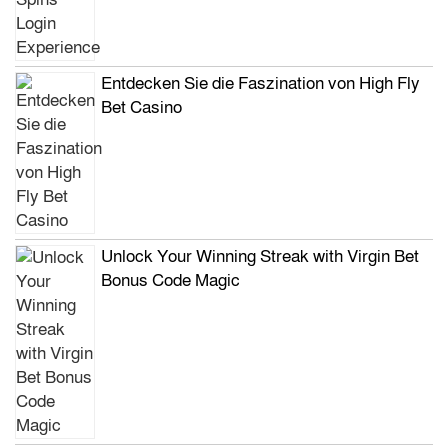
Entdecken Sie die Faszination von High Fly
Bet Casino
Unlock Your Winning Streak with Virgin Bet
Bonus Code Magic