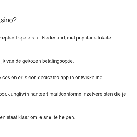
asino?
cepteert spelers uit Nederland, met populaire lokale
ijk van de gekozen betalingsoptie.
vices en er is een dedicated app in ontwikkeling.
or. Jungliwin hanteert marktconforme inzetvereisten die je
en staat klaar om je snel te helpen.