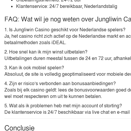
Uitbetalingssnelheid: 24-72 uur
Klantenservice: 24/7 bereikbaar, Nederlandstalig
FAQ: Wat wil je nog weten over Jungliwin C
1. Is Jungliwin Casino geschikt voor Nederlandse spelers?
Ja, het casino richt zich actief op de Nederlandse markt en ac
betaalmethoden zoals iDEAL.
2. Hoe snel kan ik mijn winst uitbetalen?
Uitbetalingen duren meestal tussen de 24 en 72 uur, afhankel
3. Kan ik ook mobiel spelen?
Absoluut, de site is volledig geoptimaliseerd voor mobiele de
4. Zijn er risico’s verbonden aan bonusaanbiedingen?
Zoals bij elk casino geldt: lees de bonusvoorwaarden goed do
wel moet respecteren om uit te kunnen betalen.
5. Wat als ik problemen heb met mijn account of storting?
De klantenservice is 24/7 beschikbaar via live chat en e-mail 
Conclusie