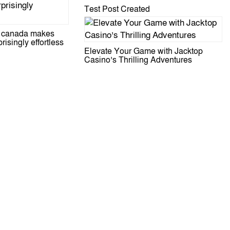
Test Post Created
o canada makes
risingly effortless
Elevate Your Game with Jacktop
Casino’s Thrilling Adventures