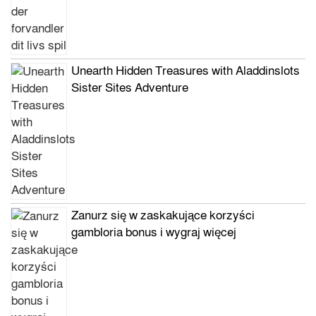
Unearth Hidden Treasures with Aladdinslots
Sister Sites Adventure
Zanurz się w zaskakujące korzyści
gambloria bonus i wygraj więcej