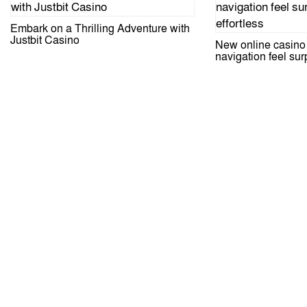
Embark on a Thrilling Adventure with
Justbit Casino
New online casin
navigation feel surp