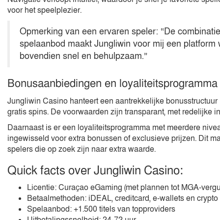
voor het speelplezier.
Opmerking van een ervaren speler: “De combinatie
spelaanbod maakt Jungliwin voor mij een platform w
bovendien snel en behulpzaam.”
Bonusaanbiedingen en loyaliteitsprogramma
Jungliwin Casino hanteert een aantrekkelijke bonusstructuur
gratis spins. De voorwaarden zijn transparant, met redelijke in
Daarnaast is er een loyaliteitsprogramma met meerdere niv
ingewisseld voor extra bonussen of exclusieve prijzen. Dit ma
spelers die op zoek zijn naar extra waarde.
Quick facts over Jungliwin Casino:
Licentie: Curaçao eGaming (met plannen tot MGA-vergu
Betaalmethoden: iDEAL, creditcard, e-wallets en crypto
Spelaanbod: +1.500 titels van topproviders