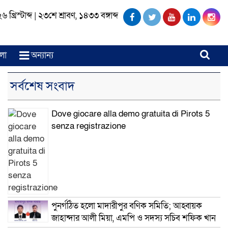
খ্রিস্টাব্দ
|
২৩শে শ্রাবণ, ১৪৩৩ বঙ্গাব্দ
লা
অন্যান্য
সর্বশেষ সংবাদ
Dove giocare alla demo gratuita di Pirots 5
senza registrazione
পুনর্গঠিত হলো মাদারীপুর বণিক সমিতি; আহ্বায়ক
জাহান্দার আলী মিয়া, এমপি ও সদস্য সচিব শফিক খান