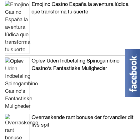
Emojino Casino España la aventura lúdica
que transforma tu suerte
Oplev Uden Indbetaling Spinogambino
Casino’s Fantastiske Muligheder
Overraskende rant bonuse der forvandler dit
livs spil