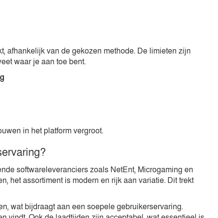
t, afhankelijk van de gekozen methode. De limieten zijn
eet waar je aan toe bent.
ng
rouwen in het platform vergroot.
servaring?
ende softwareleveranciers zoals NetEnt, Microgaming en
, het assortiment is modern en rijk aan variatie. Dit trekt
pen, wat bijdraagt aan een soepele gebruikerservaring.
len vindt. Ook de laadtijden zijn acceptabel, wat essentieel is