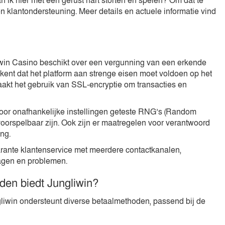
n ik hier met een gerust hart storten en spelen? Om dat te
 en klantondersteuning. Meer details en actuele informatie vind
liwin Casino beschikt over een vergunning van een erkende
ent dat het platform aan strenge eisen moet voldoen op het
akt het gebruik van SSL-encryptie om transacties en
t door onafhankelijke instellingen geteste RNG’s (Random
voorspelbaar zijn. Ook zijn er maatregelen voor verantwoord
ing.
arante klantenservice met meerdere contactkanalen,
ragen en problemen.
den biedt Jungliwin?
gliwin ondersteunt diverse betaalmethoden, passend bij de