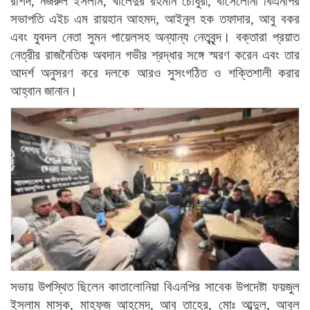
রশিদ, নজরুল ইসলাম, খালেদুর রহমান চৌধুরী, বার্সেলোনা বিএনপির
সভাপতি এইচ এম রায়হান আহমদ, আইনুল হক তফাদার, আবু বকর
এবং যুবদল নেতা সুমন পায়েলসহ অন্যান্য নেতৃবৃন্দ। বক্তারা প্রয়াত
নেত্রীর রাজনৈতিক অবদান গভীর শ্রদ্ধার সঙ্গে স্মরণ করেন এবং তার
আদর্শ অনুসরণ করে দলকে আরও সুসংগঠিত ও শক্তিশালী করার
আহ্বান জানান।
সভায় উপস্থিত ছিলেন কাতালোনিয়া বিএনপির সাবেক উপদেষ্টা ফয়জুল
ইসলাম মাসুক, মাহফুজ আহমেদ, আবু তাহের, মোঃ আব্দুল, আবুল