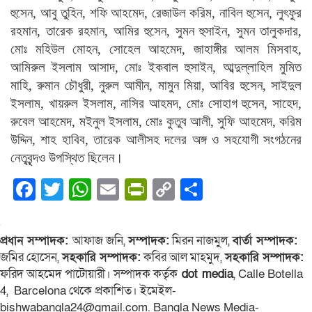
হুসেন, আবু তুহিন, শফি আহমেদ, রেজাউল করিম, নাবিল হুসেন, লুৎফুর
রহমান, তারেক রহমান, আমির হুসেন, সুমন হুসাইন, সুমন তালুকদার,
মোঃ মহিউল মোহন, সোহেল আহমেদ, জাহাঙ্গীর আলম মিসবাহ,
আমিরুল ইসলাম আসাদ, মোঃ ইকবাল হুসাইন, আব্দুল্লাহিল মুমিত
মাহি, রুমান চৌধুরী, নুরুল আমীন, মামুন মিয়া, আবির হুসেন, সাইদুল
ইসলাম, খায়রুল ইসলাম, নাসির আহমদ, মোঃ সোহাগ হুসেন, সাহেদ,
রুবেল আহমেদ, মইনুল ইসলাম, মোঃ কুতুব আলী, সুফি আহমেদ, করিম
উদ্দিন, শাহ হাবিব, তারেক আলীসহ দলের অঙ্গ ও সহযোগী সংগঠনের
নেতৃবৃন্দও উপস্থিত ছিলেন।
Facebook
Twitter
WhatsApp
Email
PrintFriendly
Copy
Share
Link
প্রধান সম্পাদক:
আফাজ জনি,
সম্পাদক:
মিরন নাজমুল,
বার্তা সম্পাদক:
জমির হোসেন,
সহকারি সম্পাদক:
কবির আল মাহমুদ,
সহকারি সম্পাদক:
ফরিদ আহমেদ পাটোয়ারী। সম্পাদক কর্তৃক
dot media
, Calle Botella
4, Barcelona থেকে প্রকাশিত। ইমেইল-
bishwabangla24@gmail.com. Bangla News Media-