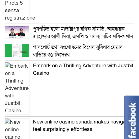
পুনর্গঠিত হলো মাদারীপুর বণিক সমিতি; আহ্বায়ক
জাহান্দার আলী মিয়া, এমপি ও সদস্য সচিব শফিক খান
পাসপোর্ট তথ্য সংশোধনের বিশেষ সুবিধার মেয়াদ
বাড়িয়ে ৩১ ডিসেম্বর
Embark on a Thrilling Adventure with Justbit
Casino
New online casino canada makes navigation
feel surprisingly effortless