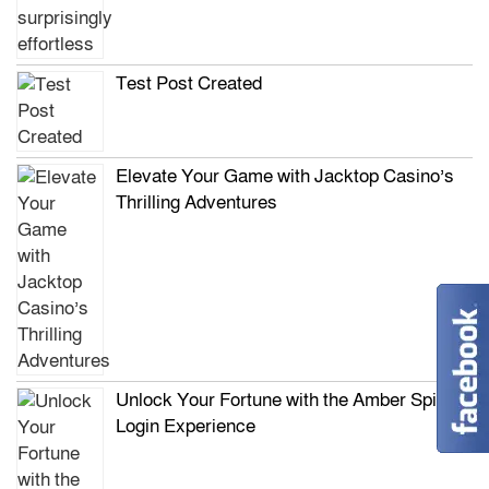
Test Post Created
Elevate Your Game with Jacktop Casino’s
Thrilling Adventures
Unlock Your Fortune with the Amber Spins
Login Experience