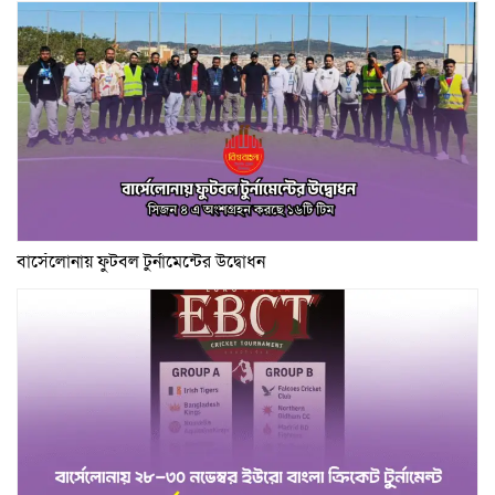
বার্সেলোনায় ফুটবল টুর্নামেন্টের উদ্বোধন