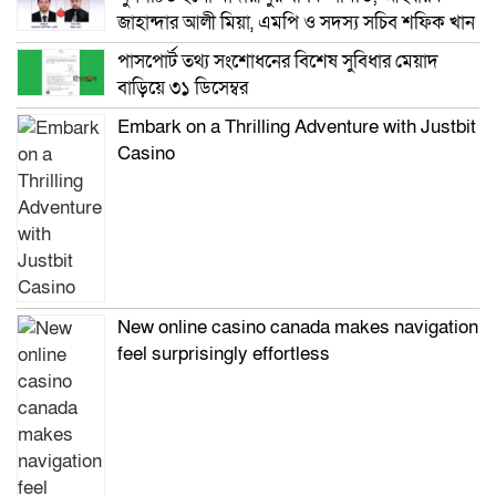
জাহান্দার আলী মিয়া, এমপি ও সদস্য সচিব শফিক খান
পাসপোর্ট তথ্য সংশোধনের বিশেষ সুবিধার মেয়াদ
বাড়িয়ে ৩১ ডিসেম্বর
Embark on a Thrilling Adventure with Justbit
Casino
New online casino canada makes navigation
feel surprisingly effortless