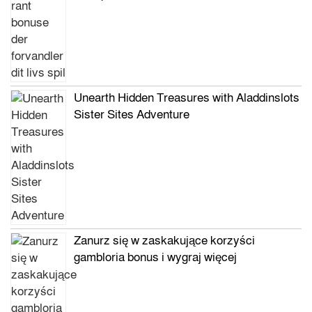
Unearth Hidden Treasures with Aladdinslots
Sister Sites Adventure
Zanurz się w zaskakujące korzyści
gambloria bonus i wygraj więcej