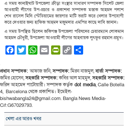
এ সময় কানাইঘাট উপজেলা ক্রীড়া সংস্থার সাধারণ সম্পাদক সিলেট জেলা
আওয়ামী লীগের উপ-প্রচার ও প্রকাশনা সম্পাদক মস্তাক আহমদ পলাশ
শেখ রাসেল মিনি স্টেডিয়ামের জায়গার মাটি ভরাট করে খেলার উপযোগী
করে দেওয়ার জন্য হাফিজ আহমদ মজুমদার এমপির কাছে দাবি জানান।
এ সময় উপস্থিত ছিলেন জকিগঞ্জ উপজেলা পরিষদের চেয়ারম্যান লোকমান
আহমদ চৌধুরী, উপজেলা আওয়ামী লীগের আহবায়ক লুৎফুর রহমান প্রমুখ।
Facebook
Twitter
WhatsApp
Email
PrintFriendly
Copy
Share
Link
প্রধান সম্পাদক:
আফাজ জনি,
সম্পাদক:
মিরন নাজমুল,
বার্তা সম্পাদক:
জমির হোসেন,
সহকারি সম্পাদক:
কবির আল মাহমুদ,
সহকারি সম্পাদক:
ফরিদ আহমেদ পাটোয়ারী। সম্পাদক কর্তৃক
dot media
, Calle Botella
4, Barcelona থেকে প্রকাশিত। ইমেইল-
bishwabangla24@gmail.com. Bangla News Media-
Cif:G67029793.
খেলা এর আরও খবর