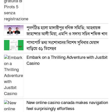
পুনর্গঠিত হলো মাদারীপুর বণিক সমিতি; আহ্বায়ক
জাহান্দার আলী মিয়া, এমপি ও সদস্য সচিব শফিক খান
পাসপোর্ট তথ্য সংশোধনের বিশেষ সুবিধার মেয়াদ
বাড়িয়ে ৩১ ডিসেম্বর
Embark on a Thrilling Adventure with Justbit
Casino
New online casino canada makes navigation
feel surprisingly effortless