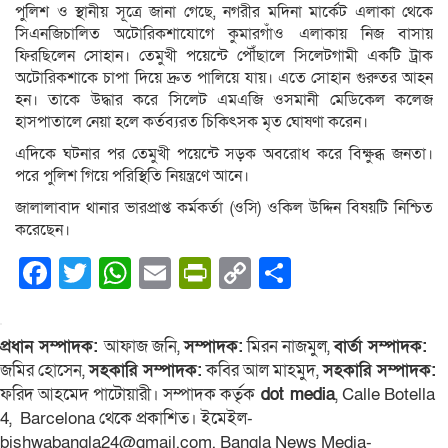
পুলিশ ও স্থানীয় সূত্রে জানা গেছে, নগরীর মদিনা মার্কেট এলাকা থেকে
সিএনজিচালিত অটোরিকশাযোগে কুমারগাঁও এলাকায় নিজ বাসায়
ফিরছিলেন সোহান। তেমুখী পয়েন্টে পৌঁছালে সিলেটগামী একটি ট্রাক
অটোরিকশাকে চাপা দিয়ে দ্রুত পালিয়ে যায়। এতে সোহান গুরুতর আহন
হন। তাকে উদ্ধার করে সিলেট এমএজি ওসমানী মেডিকেল কলেজ
হাসপাতালে নেয়া হলে কর্তব্যরত চিকিৎসক মৃত ঘোষণা করেন।
এদিকে ঘটনার পর তেমুখী পয়েন্টে সড়ক অবরোধ করে বিক্ষুব্ধ জনতা।
পরে পুলিশ গিয়ে পরিস্থিতি নিয়ন্ত্রণে আনে।
জালালাবাদ থানার ভারপ্রাপ্ত কর্মকর্তা (ওসি) ওকিল উদ্দিন বিষয়টি নিশ্চিত
করেছেন।
Facebook
Twitter
WhatsApp
Email
PrintFriendly
Copy
Share
Link
প্রধান সম্পাদক:
আফাজ জনি,
সম্পাদক:
মিরন নাজমুল,
বার্তা সম্পাদক:
জমির হোসেন,
সহকারি সম্পাদক:
কবির আল মাহমুদ,
সহকারি সম্পাদক:
ফরিদ আহমেদ পাটোয়ারী। সম্পাদক কর্তৃক
dot media
, Calle Botella
4, Barcelona থেকে প্রকাশিত। ইমেইল-
bishwabangla24@gmail.com. Bangla News Media-