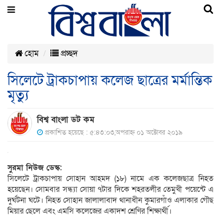
হোম
প্রচ্ছদ
সিলেটে ট্রাকচাপায় কলেজ ছাত্রের মর্মান্তিক
মৃত্যু
বিশ্ব বাংলা ডট কম
প্রকাশিত হয়েছে : ৫:৪৩:০৩,অপরাহ্ন ০১ অক্টোবর ২০১৯
সুরমা নিউজ ডেস্ক:
সিলেটে ট্রাকচাপায় সোহান আহমদ (১৮) নামে এক কলেজছাত্র নিহত
হয়েছেন। সোমবার সন্ধ্যা সোয়া ৭টার দিকে শহরতলীর তেমুখী পয়েন্টে এ
দুর্ঘটনা ঘটে। নিহত সোহান জালালাবাদ থানাধীন কুমারগাঁও এলাকার গৌছ
মিয়ার ছেলে এবং এমসি কলেজের একাদশ শ্রেণির শিক্ষার্থী।