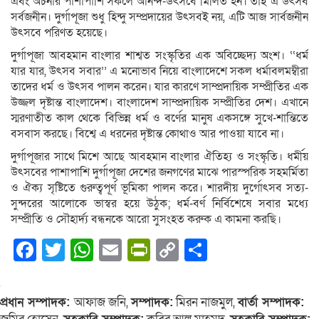
এবং অর্চনার পাশাপাশি সকলে আনন্দ-উৎসবে মিলিত হন। তাই এ উৎসব
সর্বজনীন। দুর্গাপূজা শুধু হিন্দু সম্প্রদায়ের উৎসবই নয়, এটি আজ সার্বজনীন
উৎসবে পরিণত হয়েছে।
দুর্গাপূজা আবহমান বাংলার শাশ্বত সংস্কৃতির এক অবিচ্ছেদ্য অংশ। ‘‘ধর্ম
যার যার, উৎসব সবার’’ এ মনোভাব নিয়ে বাংলাদেশে সকল ধর্মাবলমম্বীরা
তাদের ধর্ম ও উৎসব পালন করেন। যার কারণে সাম্প্রদায়িক সম্প্রীতির এক
উজ্জল দৃষ্টান্ত বাংলাদেশ। বাংলাদেশ সাম্প্রদায়িক সম্প্রীতির দেশ। এখানে
স্মরণাতীত কাল থেকে বিভিন্ন ধর্ম ও বর্ণের মানুষ একসঙ্গে সুখে-শান্তিতে
বসবাস করছে। বিশ্বে এ ধরনের দৃষ্টান্ত কোথাও আর পাওয়া যাবে না।
দুর্গাপূজার সাথে মিশে আছে আবহমান বাংলার ঐতিহ্য ও সংস্কৃতি। ধর্মীয়
উৎসবের পাশাপাশি দুর্গাপূজা দেশের জনগণের মাঝে পারস্পরিক সহমর্মিতা
ও ঐক্য সৃষ্টিতে গুরুত্বপূর্ণ ভূমিকা পালন করে। শারদীয় দুর্গোৎসব সত্য-
সুন্দরের আলোকে ভাস্বর হয়ে উঠুক; ধর্ম-বর্ণ নির্বিশেষে সবার মধ্যে
সম্প্রীতি ও সৌহার্দ্য বন্ধনকে আরো সুসংহত করুক এ কামনা করছি।
Facebook
Twitter
WhatsApp
Email
PrintFriendly
Copy
Share
Link
প্রধান সম্পাদক:
আফাজ জনি,
সম্পাদক:
মিরন নাজমুল,
বার্তা সম্পাদক: