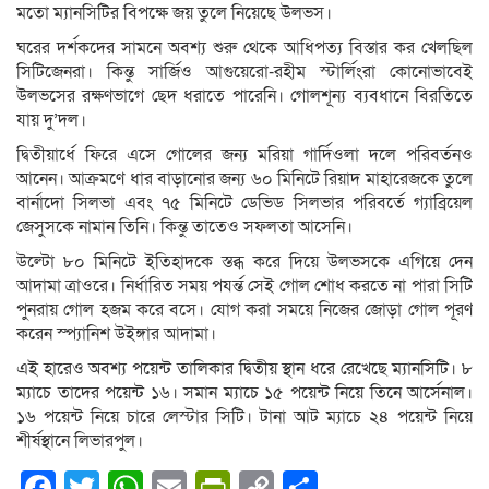
মতো ম্যানসিটির বিপক্ষে জয় তুলে নিয়েছে উলভস।
ঘরের দর্শকদের সামনে অবশ্য শুরু থেকে আধিপত্য বিস্তার কর খেলছিল
সিটিজেনরা। কিন্তু সার্জিও আগুয়েরো-রহীম স্টার্লিংরা কোনোভাবেই
উলভসের রক্ষণভাগে ছেদ ধরাতে পারেনি। গোলশূন্য ব্যবধানে বিরতিতে
যায় দু’দল।
দ্বিতীয়ার্ধে ফিরে এসে গোলের জন্য মরিয়া গার্দিওলা দলে পরিবর্তনও
আনেন। আক্রমণে ধার বাড়ানোর জন্য ৬০ মিনিটে রিয়াদ মাহারেজকে তুলে
বার্নাদো সিলভা এবং ৭৫ মিনিটে ডেভিড সিলভার পরিবর্তে গ্যাব্রিয়েল
জেসুসকে নামান তিনি। কিন্তু তাতেও সফলতা আসেনি।
উল্টো ৮০ মিনিটে ইতিহাদকে স্তব্ধ করে দিয়ে উলভসকে এগিয়ে দেন
আদামা ত্রাওরে। নির্ধারিত সময় পযর্ন্ত সেই গোল শোধ করতে না পারা সিটি
পুনরায় গোল হজম করে বসে। যোগ করা সময়ে নিজের জোড়া গোল পূরণ
করেন স্প্যানিশ উইঙ্গার আদামা।
এই হারেও অবশ্য পয়েন্ট তালিকার দ্বিতীয় স্থান ধরে রেখেছে ম্যানসিটি। ৮
ম্যাচে তাদের পয়েন্ট ১৬। সমান ম্যাচে ১৫ পয়েন্ট নিয়ে তিনে আর্সেনাল।
১৬ পয়েন্ট নিয়ে চারে লেস্টার সিটি। টানা আট ম্যাচে ২৪ পয়েন্ট নিয়ে
শীর্ষস্থানে লিভারপুল।
Facebook
Twitter
WhatsApp
Email
PrintFriendly
Copy
Share