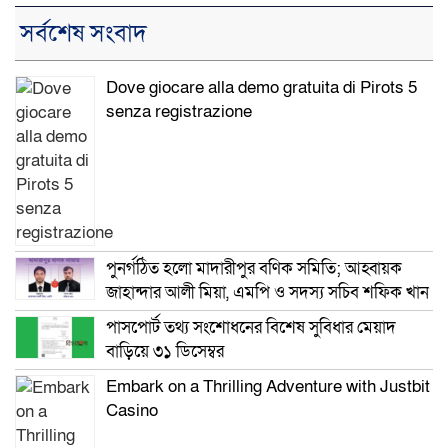
সর্বশেষ সংবাদ
Dove giocare alla demo gratuita di Pirots 5
senza registrazione
পুনর্গঠিত হলো মাদারীপুর বণিক সমিতি; আহ্বায়ক
জাহান্দার আলী মিয়া, এমপি ও সদস্য সচিব শফিক খান
পাসপোর্ট তথ্য সংশোধনের বিশেষ সুবিধার মেয়াদ
বাড়িয়ে ৩১ ডিসেম্বর
Embark on a Thrilling Adventure with Justbit
Casino