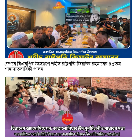
স্পেনে বিএনপির উদ্যোগে শহীদ রাষ্ট্রপতি জিয়াউর রহমানের ৪৫তম
শাহাদাতবার্ষিকী পালন