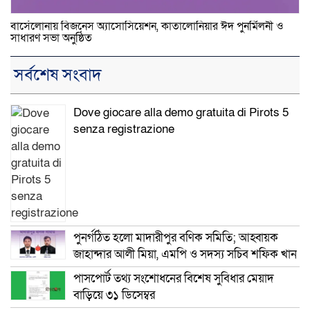
বার্সেলোনায় বিজনেস অ্যাসোসিয়েশন, কাতালোনিয়ার ঈদ পুনর্মিলনী ও
সাধারণ সভা অনুষ্ঠিত
সর্বশেষ সংবাদ
Dove giocare alla demo gratuita di Pirots 5
senza registrazione
পুনর্গঠিত হলো মাদারীপুর বণিক সমিতি; আহ্বায়ক
জাহান্দার আলী মিয়া, এমপি ও সদস্য সচিব শফিক খান
পাসপোর্ট তথ্য সংশোধনের বিশেষ সুবিধার মেয়াদ
বাড়িয়ে ৩১ ডিসেম্বর