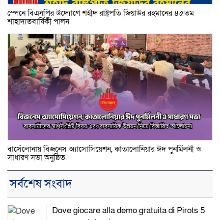
স্পেনে বিএনপির উদ্যোগে শহীদ রাষ্ট্রপতি জিয়াউর রহমানের ৪৫তম
শাহাদাতবার্ষিকী পালন
বার্সেলোনায় বিজনেস অ্যাসোসিয়েশন, কাতালোনিয়ার ঈদ পুনর্মিলনী ও
সাধারণ সভা অনুষ্ঠিত
সর্বশেষ সংবাদ
Dove giocare alla demo gratuita di Pirots 5