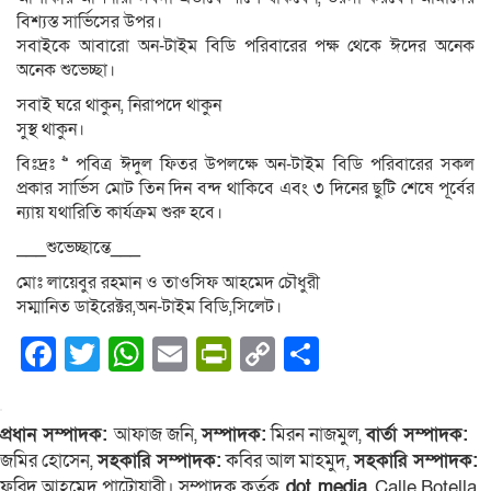
বিশ্যস্ত সার্ভিসের উপর।
সবাইকে আবারো অন-টাইম বিডি পরিবারের পক্ষ থেকে ঈদের অনেক
অনেক শুভেচ্ছা।
সবাই ঘরে থাকুন, নিরাপদে থাকুন
সুস্থ থাকুন।
বিঃদ্রঃ >> পবিত্র ঈদুল ফিতর উপলক্ষে অন-টাইম বিডি পরিবারের সকল
প্রকার সার্ভিস মোট তিন দিন বন্দ থাকিবে এবং ৩ দিনের ছুটি শেষে পূর্বের
ন্যায় যথারিতি কার্যক্রম শুরু হবে।
___শুভেচ্ছান্তে___
মোঃ লায়েবুর রহমান ও তাওসিফ আহমেদ চৌধুরী
সম্মানিত ডাইরেক্টর,অন-টাইম বিডি,সিলেট।
Facebook
Twitter
WhatsApp
Email
PrintFriendly
Copy
Share
Link
প্রধান সম্পাদক:
আফাজ জনি,
সম্পাদক:
মিরন নাজমুল,
বার্তা সম্পাদক:
জমির হোসেন,
সহকারি সম্পাদক:
কবির আল মাহমুদ,
সহকারি সম্পাদক:
ফরিদ আহমেদ পাটোয়ারী। সম্পাদক কর্তৃক
dot media
, Calle Botella