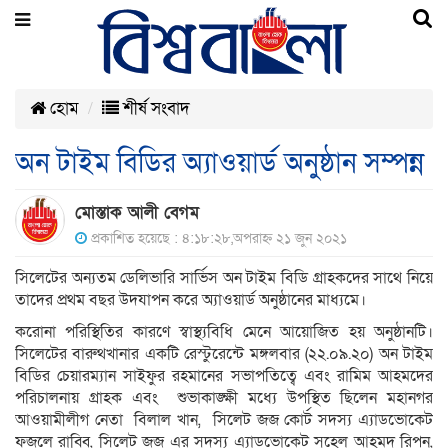
হোম
শীর্ষ সংবাদ
অন টাইম বিডির অ্যাওয়ার্ড অনুষ্ঠান সম্পন্ন
মোস্তাক আলী বেগম
প্রকাশিত হয়েছে : ৪:১৮:২৮,অপরাহ্ন ২১ জুন ২০২১
সিলেটের অন্যতম ডেলিভারি সার্ভিস অন টাইম বিডি গ্রাহকদের সাথে নিয়ে
তাদের প্রথম বছর উদযাপন করে অ্যাওয়ার্ড অনুষ্ঠানের মাধ্যমে।
করোনা পরিস্থিতির কারণে স্বাস্থ্যবিধি মেনে আয়োজিত হয় অনুষ্ঠানটি।
সিলেটের বারুথখানার একটি রেস্টুরেন্টে মঙ্গলবার (২২.০৯.২০) অন টাইম
বিডির চেয়ারম্যান সাইফুর রহমানের সভাপতিত্বে এবং রামিম আহমদের
পরিচালনায় গ্রাহক এবং শুভাকাঙ্ক্ষী মধ্যে উপস্থিত ছিলেন মহানগর
আওয়ামীলীগ নেতা বিলাল খান, সিলেট জজ কোর্ট সদস্য এ্যাডভোকেট
ফজলে রাব্বি, সিলেট জজ এর সদস্য এ্যাডভোকেট সুহেল আহমদ রিপন,