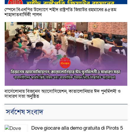
স্পেনে বিএনপির উদ্যোগে শহীদ রাষ্ট্রপতি জিয়াউর রহমানের ৪৫তম
শাহাদাতবার্ষিকী পালন
বার্সেলোনায় বিজনেস অ্যাসোসিয়েশন, কাতালোনিয়ার ঈদ পুনর্মিলনী ও
সাধারণ সভা অনুষ্ঠিত
সর্বশেষ সংবাদ
Dove giocare alla demo gratuita di Pirots 5