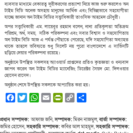
ব্যবসার মাধ্যমে বেকারত্ব দূরীকরণের প্রত্যাশা নিয়ে কাজ শুরু করলেও অন
টাইম বিডি অনেক অসহায় মানুষের আর্থিক এবং বিভিন্নভাবে সহযোগীতা
যাচ্ছে জানান অন টাইম বিডির সত্ত্বাধিকারী তাওসিফ আহমেদ চৌধুরী।
অপর সত্ত্বাধিকারী এম. লায়েবুর রহমান বলেন, নানা প্রতিকূলতা অতিক্রম
পরিশ্রম, অর্থ, সময়, সঠিক পরিকল্পনা এবং সবার বিশ্বাস ও সহযোগিতায়
অন টাইম বিডি আজ এ পর্যন্ত পৌছাতে পেরেছে, যদি সহযোগিতা অব্যাহত
থাকে তাহলে ভবিষ্যতে শুধু সিলেট নয় পুরো বাংলাদেশে এ সার্ভিসটি
ছড়িয়ে দেয়ার পরিকল্পনা রয়েছে।
অনুষ্ঠানে উপস্থিত সকলসহ অ্যাওয়ার্ড প্রাপ্তদের প্রতিও কৃতজ্ঞতা ও ধন্যবাদ
জ্ঞাপন করেন অন টাইম বিডির ম্যানেজিং ডিরেক্টর সৈয়দ মো. দিলওয়ার
হোসেন রাসেদ।
অনুষ্ঠান শেষে উপস্থিত সকলকে আপ্যায়িত করা হয়।
Facebook
Twitter
WhatsApp
Email
PrintFriendly
Copy
Share
Link
প্রধান সম্পাদক:
আফাজ জনি,
সম্পাদক:
মিরন নাজমুল,
বার্তা সম্পাদক:
জমির হোসেন,
সহকারি সম্পাদক:
কবির আল মাহমুদ,
সহকারি সম্পাদক: