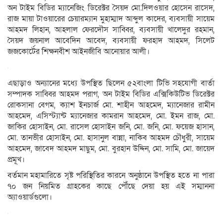
অন টাইম বিডির ম্যানেজিং ডিরেক্টর সৈয়দ মো.দিলওয়ার হোসেন রাসেদ,
রাজ মায়া টাওয়ারের চেয়ারম্যান মুহাম্মাদ আব্দুল কাদের, ব্যবসায়ী সায়েম
আহমদ লিহান, আহলাল ফেরদৌস সাব্বির, ব্যবসায়ী খালেদুর রহমান,
সৈয়দ জয়নাল আবেদিন আবেদ, ব্যবসায়ী ফরহাদ আহমদ, সিলেট
জজকোর্টের শিক্ষনবীশ আইনজীবি আনোয়ার আলী।
এছাড়াও অন্যানের মধ্যে উপস্থিত ছিলেন ৫২বাংলা টিভি সহযোগী বার্তা
সম্পাদক সাব্বির আহমদ পরাগ, অন টাইম বিডির এক্সিকিউটিভ ডিরেক্টর
রোকসানা বেগম, ক্যাশ ইনচার্জ মো. শাহীন আহমেদ, ম্যানেজার রামীন
আহমেদ, এসিস্ট্যান্ট ম্যানেজার কামরান আহমেদ, মো. ইমন রাজ, মো.
জাকির হোসাইন, মো. রাসেল হোসাইন জনি, মো. জনি, মো. ফয়েজ হাসান,
মো. তানভীর হোসাইন, মো. হাসানুল বান্না, নাকিব আহমদ চৌধুরী, সায়েম
আহমেদ, জাবেদ আহমদ মাছুম, মো. বুরহান উদ্দিন, মো. সামি, মো. জায়েদ
প্রমূখ।
বর্তমান মহামারিতে সৃষ্ট পরিস্থিতির কারনে অনুষ্ঠানে উপস্থিত হতে না পারা
৭০ জন নিয়মিত গ্রাহকের কাছে পৌঁছে দেয়া হয় এই সম্মাননা
অ্যাওয়ার্ডগুলো।