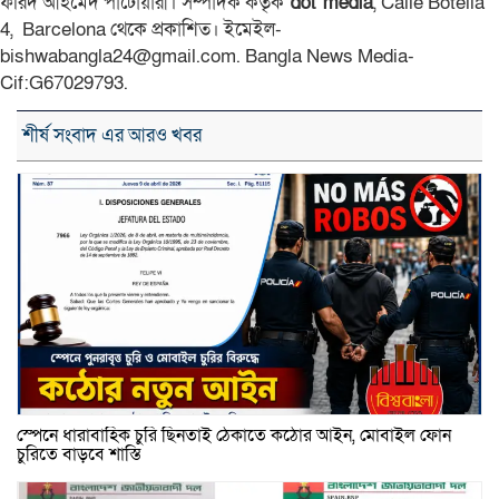
ফরিদ আহমেদ পাটোয়ারী। সম্পাদক কর্তৃক
dot media
, Calle Botella
4, Barcelona থেকে প্রকাশিত। ইমেইল-
bishwabangla24@gmail.com. Bangla News Media-
Cif:G67029793.
শীর্ষ সংবাদ এর আরও খবর
স্পেনে ধারাবাহিক চুরি ছিনতাই ঠেকাতে কঠোর আইন, মোবাইল ফোন
চুরিতে বাড়বে শাস্তি