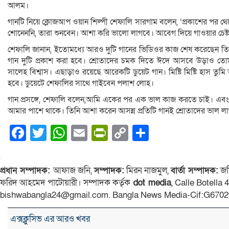
আলম।
গানটি নিয়ে ক্লোজআপ ওয়ান শিল্পী শেফালি সারগাম বলেন, ‘প্রকাশের পর থে
শোনেননি, তারা শুনবেন। আশা করি ভালো লাগবে। আবেগ দিয়ে গাওয়ার চেষ্ট
শেফালি জানান, ইতোমধ্যে আরও দুটি গানের ভিডিওর কাজ শেষ করেছেন তিন
গান দুটি প্রকাশ করা হবে। শ্রোতাদের চমক দিতে ঈদে আসবে উড়াও তোম
সালেহ বিশ্বাস। এছাড়াও রয়েছে আরেকটি ডুয়েট গান। মিষ্টি মিষ্টি হাস ত
হবে। ডুয়েটে শেফালির সাথে গাইবেন পলাশ লোহ।
গান প্রসঙ্গে, শেফালি বলেন,আমি একের পর এক ভাল কাজ করতে চাই। এবং
আমার পাশে থাকে। তিনি আশা করেন আসন্ন প্রতিটি গানই শ্রোতাদের ভাল ল
Facebook
Twitter
WhatsApp
Email
PrintFriendly
Copy
Share
Link
প্রধান সম্পাদক:
আফাজ জনি,
সম্পাদক:
মিরন নাজমুল,
বার্তা সম্পাদক:
জম
ফরিদ আহমেদ পাটোয়ারী। সম্পাদক কর্তৃক
dot media
, Calle Botella
bishwabangla24@gmail.com. Bangla News Media-Cif:G6702
এক্সক্লুসিভ এর আরও খবর