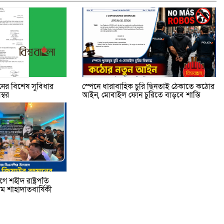
ের বিশেষ সুবিধার
স্পেনে ধারাবাহিক চুরি ছিনতাই ঠেকাতে কঠোর
্বর
আইন, মোবাইল ফোন চুরিতে বাড়বে শাস্তি
 শহীদ রাষ্ট্রপতি
 শাহাদাতবার্ষিকী