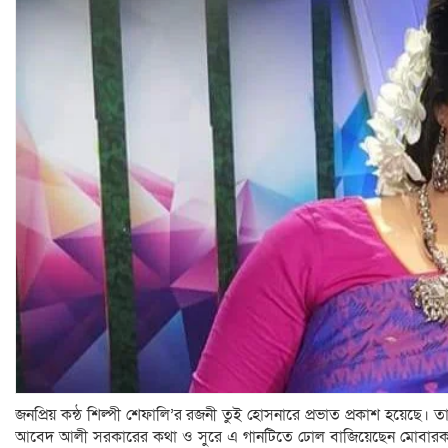
জনপ্রিয় কন্ঠ শিল্পী শেফালি’র রজনী তুই হোসনারে প্রভাত প্রকাশ হয়েছে। ত
আবেদ আলী সরকারের কথা ও সুরে এ গানটিতে ঢোল বাজিয়েছেন মোবারক হ