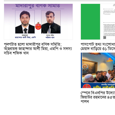
পুনর্গঠিত হলো মাদারীপুর বণিক সমিতি;
পাসপোর্ট তথ্য সংশোধন
আহ্বায়ক জাহান্দার আলী মিয়া, এমপি ও সদস্য
মেয়াদ বাড়িয়ে ৩১ ডিসেম
সচিব শফিক খান
স্পেনে বিএনপির উদ্যোগে
জিয়াউর রহমানের ৪৫তম
পালন