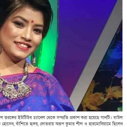
াল তরঙ্গের ইউটিউব চ্যানেল থেকে সম্প্রতি প্রকাশ করা হয়েছে গানটি।
বাউল
োসেন, বাঁশিতে হৃদয়, দোতরায় অরূপ কুমার শীল ও হারমোনিয়ামে ছিলেন